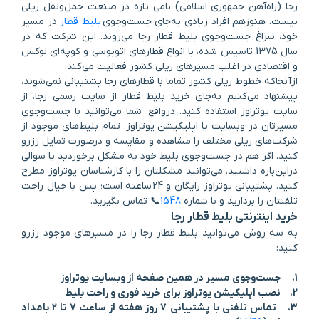
رجا (راه‌آهن جمهوری اسلامی) نامی تازه در صنعت حمل‌ونقل ریلی
نیست. هنوز‌هم افراد زیادی به‌جای جست‌وجوی
بلیط قطار
در مسیر
خود، سراغ جست‌وجوی بلیط قطار رجا می‌روند. این شرکت که در
سال 1375 تاسیس شده، با انواع قطارهای اتوبوسی و کوپه‌ای لوکس
و اقتصادی در اغلب مسیرهای ریلی کشور فعالیت می‌کند.
ازآنجاکه خطوط ریلی کشور تماما با قطارهای رجا پشتیبانی نمی‌شوند،
پیشنهاد می‌کنیم به‌جای خرید بلیط قطار از سایت رسمی رجا، از
سایت یوتراوز استفاده کنید. در‌واقع، شما می‌توانید با جست‌وجوی
مسیرتان در وبسایت یا اپلیکیشن یوتراوز، تمام بلیط‌های موجود از
شرکت‌های ریلی مختلف را مشاهده و مقایسه و در‌صورت تمایل رزرو
کنید. اگر هم در جست‌وجوی بلیط‌ خود به مشکل برخوردید یا سوالی
در‌این‌باره داشتید، می‌توانید مشکلتان را با کارشناسان یوتراوز مطرح
کنید. پشتیبانی یوتراوز رایگان و 24ساعته است؛ پس با خیال راحت
تلفنتان را بردارید و با شماره
1548
📞 تماس بگیرید.
خرید اینترنتی بلیط قطار رجا
به سه روش می‌توانید بلیط قطار رجا را در مسیرهای موجود رزرو
کنید:
1. جست‌وجوی مسیر در همین صفحه از وبسایت یوتراوز
2. نصب اپلیکیشن یوتراوز برای خرید فوری و راحت بلیط
3. تماس تلفنی با پشتیبانی 7 روز هفته از ساعت 7 تا 2 بامداد