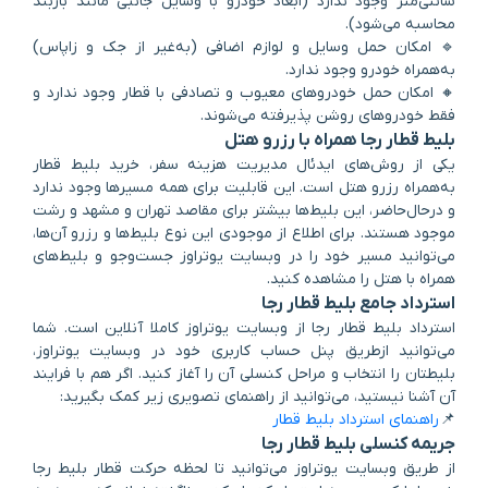
سانتی‌متر وجود ندارد (ابعاد خودرو با وسایل جانبی مانند باربند
محاسبه می‌شود).
🔹 امکان حمل وسایل و لوازم اضافی (به‌غیر از جک و زاپاس)
به‌همراه خودرو وجود ندارد.
🔸 امکان حمل خودروهای معیوب و تصادفی با قطار وجود ندارد و
فقط خودروهای روشن پذیرفته می‌شوند.
بلیط قطار رجا همراه با رزرو هتل
یکی از روش‌های ایدئال مدیریت هزینه سفر، خرید بلیط قطار
به‌همراه رزرو هتل است. این قابلیت برای همه مسیرها وجود ندارد
و در‌حال‌حاضر، این بلیط‌ها بیشتر برای مقاصد تهران و مشهد و رشت
موجود هستند. برای اطلاع از موجودی این نوع بلیط‌ها و رزرو آن‌ها،
می‌توانید مسیر خود را در وبسایت یوتراوز جست‌وجو و بلیط‌های
همراه با هتل را مشاهده کنید.
استرداد جامع بلیط قطار رجا
استرداد بلیط قطار رجا از وبسایت یوتراوز کاملا آنلاین است. شما
می‌توانید ازطریق پنل حساب کاربری خود در وبسایت یوتراوز،
بلیطتان را انتخاب و مراحل کنسلی آن را آغاز کنید. اگر هم با فرایند
آن آشنا نیستید، می‌توانید از راهنمای تصویری زیر کمک بگیرید:
📌
راهنمای استرداد بلیط قطار
جریمه کنسلی بلیط قطار رجا
از طریق وبسایت یوتراوز می‌توانید تا لحظه حرکت قطار بلیط رجا