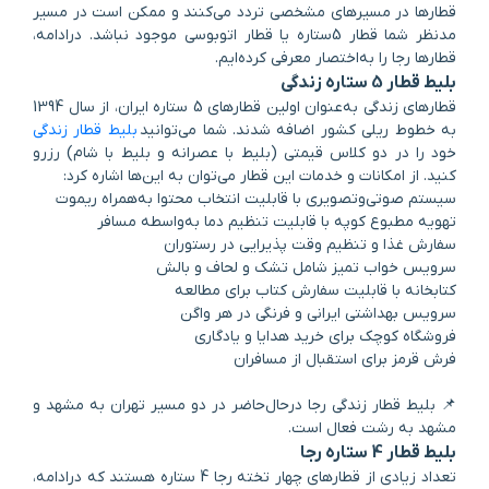
قطارها در مسیرهای مشخصی تردد می‌کنند و ممکن است در مسیر
مدنظر شما قطار 5ستاره یا قطار اتوبوسی موجود نباشد. در‌ادامه،
قطارها رجا را به‌اختصار معرفی کرده‌ایم.
بلیط قطار 5 ستاره زندگی
قطارهای زندگی به‌عنوان اولین قطارهای 5 ستاره ایران، از سال 1394
به خطوط ریلی کشور اضافه شدند. شما می‌توانید
بلیط قطار زندگی
خود را در دو کلاس قیمتی (بلیط با عصرانه و بلیط با شام) رزرو
کنید. از امکانات و خدمات این قطار می‌توان به این‌ها اشاره کرد:
سیستم صوتی‌وتصویری با قابلیت انتخاب محتوا به‌همراه ریموت
تهویه مطبوع کوپه با قابلیت تنظیم دما به‌واسطه مسافر
سفارش غذا و تنظیم وقت پذیرایی در رستوران
سرویس خواب تمیز شامل تشک و لحاف و بالش
کتابخانه با قابلیت سفارش کتاب برای مطالعه
سرویس بهداشتی ایرانی و فرنگی در هر واگن
فروشگاه کوچک برای خرید هدایا و یادگاری
فرش قرمز برای استقبال از مسافران
📌 بلیط قطار زندگی رجا در‌حال‌حاضر در دو مسیر تهران به مشهد و
مشهد به رشت فعال است.
بلیط قطار 4 ستاره رجا
تعداد زیادی از قطارهای چهار تخته رجا 4 ستاره هستند که در‌ادامه،