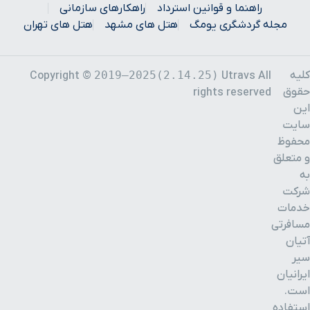
راهنما و قوانین استرداد
راهکارهای سازمانی
مجله گردشگری یومگ
هتل های مشهد
هتل های تهران
کلیه
2019–2025(2.14.25)
Copyright ©
Utravs All
حقوق
rights reserved
این
سایت
محفوظ
و متعلق
به
شرکت
خدمات
مسافرتی
آتیان
سیر
ایرانیان
است.
استفاده