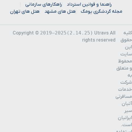
راهنما و قوانین استرداد
راهکارهای سازمانی
مجله گردشگری یومگ
هتل های مشهد
هتل های تهران
کلیه
2019–2025(2.14.25)
Copyright ©
Utravs All
حقوق
rights reserved
این
سایت
محفوظ
و متعلق
به
شرکت
خدمات
مسافرتی
آتیان
سیر
ایرانیان
است.
استفاده