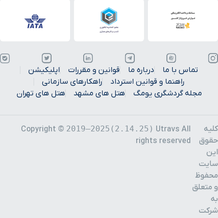
تماس با ما
درباره ما
قوانین و مقررات
اپلیکیشن
راهنما و قوانین استرداد
راهکارهای سازمانی
مجله گردشگری یومگ
هتل های مشهد
هتل های تهران
کلیه
2019–2025(2.14.25)
Copyright ©
Utravs All
حقوق
rights reserved
این
سایت
محفوظ
و متعلق
به
شرکت