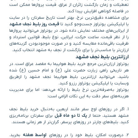
تعطیلات و زمان بازگشت زائران از عراق، قیمت پروازها ممکن است
در فاصله کوتاهی افزایش پیدا کند.
برای مشاهده دقیق‌ترین نرخ، بهتر است تاریخ سفرتان را در سایت
یا اپلیکیشن یوتراوز جست‌وجو کنید تا
قیمت روز بلیط نجف مشهد
از ایرلاین‌های مختلف نمایش داده شود. در یوتراوز می‌توانید پروازها
را از نظر قیمت، ساعت حرکت، ایرلاین، نوع بلیط، قوانین استرداد و
ظرفیت باقی‌مانده مقایسه کنید و در صورت موجودبودن، گزینه‌های
ارزان‌تر یا مناسب‌تر را برای بازگشت از نجف به مشهد انتخاب کنید.
ارزانترین بلیط نجف مشهد
یوتراوز ارزان‌ترین مرجع خرید بلیط هواپیما به مقصد عراق است. در
هر تاریخی راهی زیارت حضرت علی (ع) و امام حسین (ع) شده
باشید، می‌توانید ارزانترین بلیط هواپیما نجف مشهد را ازطریق
وبسایت یا اپلیکیشن یوتراوز رزرو کنید.
یوتراوز به‌صرفه‌ترین نرخ بلیط را ارائه می‌دهد؛ اما برای مدیریت
هزینه‌های سفر دقت به این نکات الزامی‌ است:
1. اگر در روزهای اوج سفر مانند اربعین به‌دنبال خرید بلیط نجف
مشهد هستید، حتما از
یک تا دو ماه قبل
برای سفرتان برنامه‌ریزی
کنید. بلیط‌های چارتر در روزهای پرسفر، گران‌تر از هر زمانی هستند.
2. درصورت امکان، بلیط خود را در روزهای
اواسط هفته
بخرید.