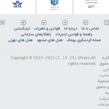
تماس با ما
درباره ما
قوانین و مقررات
اپلیکیشن
راهنما و قوانین استرداد
راهکارهای سازمانی
مجله گردشگری یومگ
هتل های مشهد
هتل های تهران
کلیه
2019–2025(2.14.25)
Copyright ©
Utravs All
حقوق
rights reserved
این
سایت
محفوظ
و متعلق
به
شرکت
خدمات