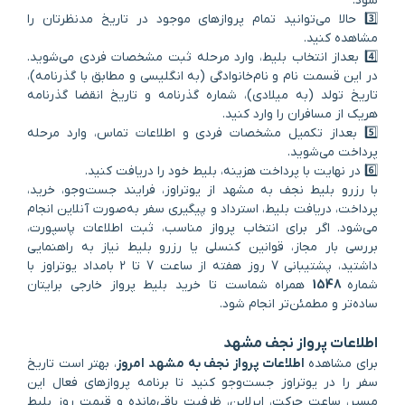
شود.
3️⃣ حالا می‌توانید تمام پروازهای موجود در تاریخ مدنظرتان را
مشاهده کنید.
4️⃣ بعد‌از انتخاب بلیط، وارد مرحله ثبت مشخصات فردی می‌شوید.
در این قسمت نام‌ و نام‌خانوادگی (به انگلیسی و مطابق با گذرنامه)،
تاریخ تولد (به میلادی)، شماره گذرنامه و تاریخ انقضا گذرنامه
هریک از مسافران را وارد کنید.
5️⃣ بعداز تکمیل مشخصات فردی و اطلاعات تماس، وارد مرحله
پرداخت می‌شوید.
6️⃣ در نهایت با پرداخت هزینه، بلیط خود را دریافت کنید.
با رزرو بلیط نجف به مشهد از یوتراوز، فرایند جست‌وجو، خرید،
پرداخت، دریافت بلیط، استرداد و پیگیری سفر به‌صورت آنلاین انجام
می‌شود. اگر برای انتخاب پرواز مناسب، ثبت اطلاعات پاسپورت،
بررسی بار مجاز، قوانین کنسلی یا رزرو بلیط نیاز به راهنمایی
داشتید، پشتیبانی 7 روز هفته از ساعت 7 تا 2 بامداد یوتراوز با
شماره
1548
همراه شماست تا خرید بلیط پرواز خارجی برایتان
ساده‌تر و مطمئن‌تر انجام شود.
اطلاعات پرواز نجف مشهد
برای مشاهده
اطلاعات پرواز نجف به مشهد امروز
، بهتر است تاریخ
سفر را در یوتراوز جست‌وجو کنید تا برنامه پروازهای فعال این
مسیر، ساعت حرکت، ایرلاین، ظرفیت باقی‌مانده و قیمت روز بلیط