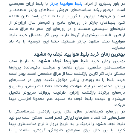
در باور بسیاری از افراد،
بلیط هواپیما چارتر
با بلیط ارزان هم‌معنی
است. درصورتی‌که سیاست‌های فروش بلیط‌های چارتر منعطف‌تر
است و می‌تواند ارزان‌تر یا گران‌تر از بلیط عادی باشد. طبق قاعده
کلی، بلیط‌های چارتر در روزهای عادی و کم‌سفر سال ارزان‌تر از
بلیط‌های سیستمی هستند و در روزهای اوج سفر به عراق مانند
اربعین، قیمت بیشتری از آن‌ها دارند. پس اگر به‌دنبال خرید بلیط
هواپیما نجف مشهد چارتر هستید، حتما این توصیه را به یاد
بسپارید.
بهترین زمان خرید بلیط هواپیما نجف به مشهد
بهترین زمان خرید
بلیط هواپیما نجف مشهد
به تاریخ سفر،
مناسبت‌های مذهبی، میزان تقاضا و ظرفیت باقی‌مانده پروازها
بستگی دارد. اگر تاریخ بازگشت شما از عراق مشخص است، بهتر است
خرید بلیط را به روزهای پایانی موکول نکنید؛ چون در مسیرهای
زیارتی، مخصوصا در ایام شهادت، ولادت‌ها، تعطیلات رسمی، اربعین و
بازه‌های پرتردد بازگشت زائران، ظرفیت پروازها سریع‌تر تکمیل
می‌شود و قیمت بلیط نجف به مشهد هم معمولا افزایش پیدا
می‌کند.
در روزهای کم‌تقاضاتر سال، مثل برخی بازه‌های غیرمناسبتی یا
فصل‌هایی که تعداد سفرهای زیارتی کمتر است، ممکن است بتوانید
بلیط نجف مشهد را نزدیک‌تر به تاریخ پرواز با نرخ مناسب‌تری پیدا
کنید. با این حال، برای سفرهای خانوادگی، گروهی، سالمندان یا