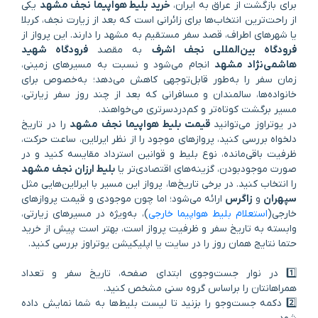
برای بازگشت از عراق به ایران،
خرید بلیط هواپیما نجف مشهد
یکی
از راحت‌ترین انتخاب‌ها برای زائرانی است که بعد از زیارت نجف، کربلا
یا شهرهای اطراف، قصد سفر مستقیم به مشهد را دارند. این پرواز از
فرودگاه بین‌المللی نجف اشرف
به مقصد
فرودگاه شهید
هاشمی‌نژاد مشهد
انجام می‌شود و نسبت به مسیرهای زمینی،
زمان سفر را به‌طور قابل‌توجهی کاهش می‌دهد؛ به‌خصوص برای
خانواده‌ها، سالمندان و مسافرانی که بعد از چند روز سفر زیارتی،
مسیر برگشت کوتاه‌تر و کم‌دردسرتری می‌خواهند.
در یوتراوز می‌توانید
قیمت بلیط هواپیما نجف مشهد
را در تاریخ
دلخواه بررسی کنید، پروازهای موجود را از نظر ایرلاین، ساعت حرکت،
ظرفیت باقی‌مانده، نوع بلیط و قوانین استرداد مقایسه کنید و در
صورت موجودبودن، گزینه‌های اقتصادی‌تر یا
بلیط ارزان نجف مشهد
را انتخاب کنید. در برخی تاریخ‌ها، پرواز این مسیر با ایرلاین‌هایی مثل
سپهران
و
زاگرس
ارائه می‌شود؛ اما چون موجودی و قیمت پروازهای
خارجی(
استعلام بلیط هواپیما خارجی
)، به‌ویژه در مسیرهای زیارتی،
وابسته به تاریخ سفر و ظرفیت پرواز است، بهتر است پیش از خرید
حتما نتایج همان روز را در سایت یا اپلیکیشن یوتراوز بررسی کنید.
1️⃣ در نوار جست‌وجوی ابتدای صفحه، تاریخ سفر و تعداد
همراهانتان را براساس گروه سنی مشخص کنید.
2️⃣ دکمه جست‌وجو را بزنید تا لیست بلیط‌ها به شما نمایش داده