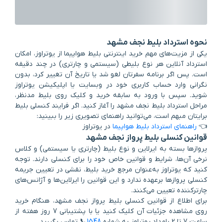
نحوه استرداد بلیط نجف مشهد
یکی از مزیت‌های مهم خرید اینترنتی بلیط هواپیما از یوتراوز، امکان
استرداد آنلاین هر نوع بلیطی (سیستمی و چارتری) در چند دقیقه
است. پس اگر برنامه سفرتان لغو شد یا تاریخ آن تغییر کرد، بدون
نگرانی وارد حساب کاربری خود در وبسایت یا اپلیکیشن یوتراوز
شوید. سپس با ورود به سابقه خرید و کلیک روی بلیط مدنظر،
مراحل استرداد بلیط نجف مشهد را آغاز کنید. اگر فرایند کنسلی بلیط
برایتان مبهم است، می‌توانید راهنمای تصویری زیر را ببینید:
👈
راهنمای استرداد بلیط هواپیما
در یوتراوز
قوانین کنسلی بلیط پرواز نجف مشهد
پروازها بسته به ایرلاین و نوع بلیط (چارتری یا سیستمی) و کلاس
نرخی آن‌ها، شرایط و قوانین خاص خود را برای کنسلی دارند. توجه
کنید که یوتراوز به‌عنوان مرجع خرید بلیط، نقشی در تعیین جریمه
کنسلی پروازها برعهده ندارد و این قوانین را ایرلاین‌ها و آژانس‌های
چارترکننده تعیین می‌کنند.
برای اطلاع از قوانین کنسلی بلیط پرواز نجف مشهد، هنگام خرید
روی مشاهده جزئیات آن کلیک کنید یا با پشتیبانی 7 روز هفته از
شاندیز
پارک ملت
موزه خراسان
ییلاقات طرقبه
حرم امام رضا (ع)
خانه تاریخی داروغه
آرامگاه نادرشاه افشار
مجموعه تفریحی چالیدره
ساعت 7 تا 2 بامداد یوتراوز به شماره
1548
📞 تماس بگیرید.