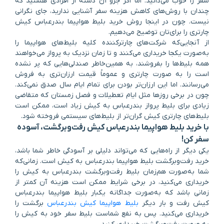
سفر را خوب می‌دانید. اما اگر جزو آن دسته از افرادی هستید که
چندان با روش‌های کاهش هزینه سفر آشنایی ندارید، جای نگرانی
نیست. چون در اینجا روش خرید بلیط هواپیما بندرعباس کیش
چارتری را برای‌تان توضیح می‌دهیم.
از آنجایی‌که شرکت‌های چارترکننده‌ کلیه بلیط‌های هواپیما را
به‌صورت یکجا خریداری می‌کنند و تا زمان نزدیک به پرواز می‌خواهند
همه بلیط‌ها را بفروشند، به همین‌خاطر صندلی‌هایی که پر نشده
است را به صورت چارتری و عموماً قیمت ارزان‌تری به فروش
می‌رسانند. اما این ارزان‌تر بودن برای تمام ایام سال صدق نمی‌
کند.
چون در برخی روزها مثل ایام تعطیلات و فصل‌ زمستان که متقاضی
زیادی برای بلیط پرواز بندرعباس به کیش زیاد است، ممکن است
بلیط‌های چارتری کیش گران‌تر از بلیط‌های سیستمی فروخته شود.
با خرید بلیط هواپیما بندرعباس کیش رفت‌وبرگشت، آسوده
سفر کن!
یکی دیگر از راه‌هایی که می‌تواند دلیلی بر آسودگی خاطر شما باشد،
خرید رفت‌وبرگشت بلیط هواپیما بندرعباس به کیش است. زمانی‌که
شما به‌صورت هم‌زمان بلیط رفت‌وبرگشت بندرعباس به کیش را
خریداری می‌کنید، در برخی شرایط ممکن است هزینه آن کمتر از
زمانی‌‌ باشد که به‌صورت جداگانه یکبار بلیط هواپیما بندرعباس
کیش رفت و بار دیگر
بلیط هواپیما کیش بندرعباس
برگشت را
خریداری می‌کنید. پس به نفع شماست بلیط سفر خود به کیش را