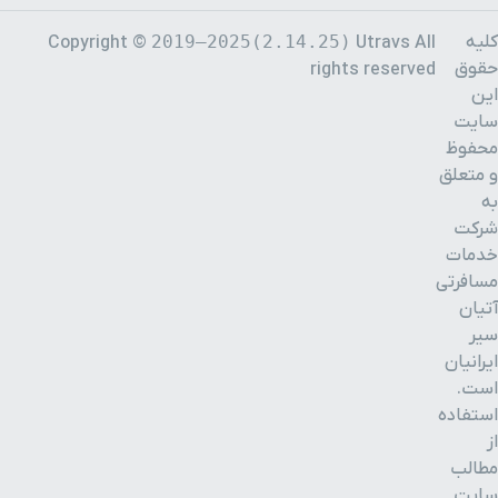
کلیه
2019–2025(2.14.25)
Copyright ©
Utravs All
حقوق
rights reserved
این
سایت
محفوظ
و متعلق
به
شرکت
خدمات
مسافرتی
آتیان
سیر
ایرانیان
است.
استفاده
از
مطالب
سایت