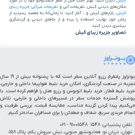
کیش
دیدن کنید، بهتر است قبل از سفر جست‌وجو خود را در مورد
مکان‌های دیدنی کیش، تفریحات آبی و
تفریحات غیرآبی جزیره زیبای
کیش
، بازارهای کیش و ... آغاز ‌کنید؛ تا زمانی‌که به مقصد رسیدید از
زمان خود نهایت استفاده را برده و از جاهای دیدنی و گردشگری
موجاب
پاراگلایدر
پارک آهوان
مجموعه آوای
ساحل مرجانی
پارک آبی اوشن
شهر زیرزمینی کاریز
کشتی آکواریوم کیش
بیشتری دیدن کنید.
تصاویر جزیره زیبای کیش
یوتراوز پلتفرم رزرو آنلاین سفر است که با پشتوانه بیش از ۱۹ سال
تجربه در صنعت گردشگری، امکان خرید بلیط هواپیما داخلی و خارجی،
خرید بلیط قطار، خرید بلیط اتوبوس و رزرو هتل را فراهم کرده است. با
پوشش گسترده خدمات سفر در مسیرهای داخلی و خارجی، تلاش
می‌کنیم پیدا کردن گزینه مناسب، مقایسه قیمت، بررسی ظرفیت و
انجام خریدی سریع، شفاف و مطمئن را برای مسافران ساده‌تر کنیم.
تلفن پشتیبانی:
1548
91001548 - 021
تهران، دریان نو، همایونشهر جنوبی، نبش سروش یکم، پلاک 158،