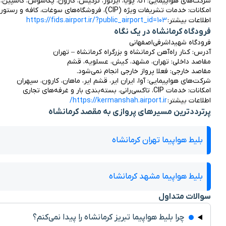
شرکت‌های هواپیمایی: آتا، پویا، ایرتور، ترکیش، کارون، پگاسوس، کاسپین، هما، ماهان
امکانات: خدمات تشریفات ویژه (CIP)، فروشگاه‌های سوغات، کافه و رستوران، اتاق مادر و کودک، اتاق سیگار، خودپرداز و شعب بانکی، پارکینگ طبقاتی، فوریت‌های پزشکی
اطلاعات بیشتر: 
https://fids.airport.ir/?public_airport_id=103
فرودگاه کرمانشاه در یک نگاه
فرودگاه شهید‌اشرفی‌اصفهانی
آدرس: کنار راه‌آهن کرمانشاه و بزرگراه کرمانشاه – تهران
مقاصد داخلی: تهران، مشهد، کیش، عسلویه، قشم
مقاصد خارجی: فعلا پرواز خارجی انجام نمی‌شود.
شرکت‌های هواپیمایی: آوا، ایران ایر، قشم ایر، ماهان، کارون، سپهران
امکانات: خدمات CIP، تاکسی‌رانی، بسته‌بندی بار و غرفه‌های تجاری
اطلاعات بیشتر: 
https://kermanshah.airport.ir/
پرترددترین مسیرهای پروازی به مقصد کرمانشاه
بلیط هواپیما تهران کرمانشاه
بلیط هواپیما مشهد کرمانشاه
سوالات متداول
چرا بلیط هواپیما تبریز کرمانشاه را پیدا نمی‌کنم؟