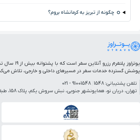
چگونه از تبریز به کرمانشاه بروم؟
یوتراوز پل
پوشش گسترده خدمات سفر در مسیرهای داخلی و خارجی، تلاش می‌کنیم 
تلفن پشتیبانی:
1548
91001548 - 021
تهران، دریان نو، همایونشهر جنوبی، نبش سروش یکم، پلاک 158، طبقه 3، واحد 3.