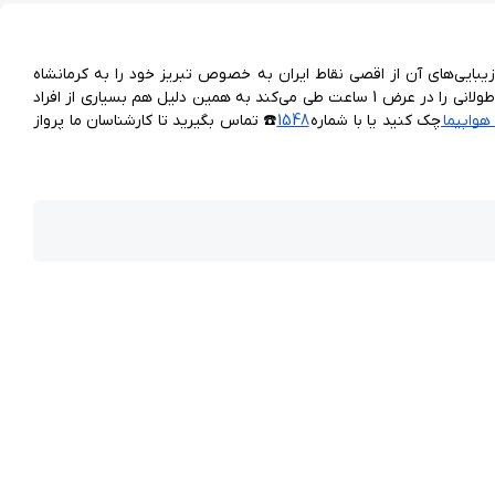
کرمانشاه به لطف جاذبه‌های تاریخی چندهزارساله و طبیعت چشم‌نواز خود، به یکی از مقاصد گردشگری محبوب تبدیل شده و افراد زیادی برای دیدن زیبایی‌های آن از اقصی نقاط ایران به خصوص تبریز خود را به کرمانشاه 
می‌رسانند. فاصله بین این دوشهر 600 کیلومتر است و طی‌کردن آن با خودرو شخصی حدود 8 ساعت طول می‌کشد. پرواز تبریز به کرمانشاه این مسافت طولانی را در عرض 1 ساعت طی می‌کند به همین دلیل هم بسیاری از افراد 
هواپیما 
چک کنید یا با شماره 
1548
☎️ تماس بگیرید تا کارشناسان ما پرواز 