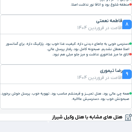
منطقه شلوغ بود و اتاقا نور نداشت اصلا.
آرامگاه خواجوی کرمانی
۹ دقیقه با خودرو (۵ کیلومتر و ۶۳۸ متر)
فاطمه نعمتی
8
اقامت در فروردین 1404
دروازه قرآن
۱۰ دقیقه با خودرو (۵ کیلومتر و ۶۸۴ متر)
دسترسی خوبی به جاهای دیدنی داره، کیفیت غذا خوب بود، پارکینگ داره، برای آسانسور
بلوار مدرس
۸ دقیقه با خودرو (۵ کیلومتر و ۹۲۳ متر)
اصلا معطل نشدیم، صبحونه کامل بود، رفتار پرسنل عالی.
اتاق ما میز غذاخوری نداشت و میز جلو مبلی هم نبود.
مجتمع تجاری تفریحی هامون
۸ دقیقه با خودرو (۶ کیلومتر و ۷۸ متر)
رضا تیموری
9
اقامت در فروردین 1404
دانشگاه صنعتی شیراز
۸ دقیقه با خودرو (۶ کیلومتر و ۱۰۹ متر)
همه چی عالی بود، هتل تميـــــز و قیمتشم مناسب بود، تهویه خوب، پرسنل خوش برخورد،
آرامگاه سعدی
۸ دقیقه با خودرو (۶ کیلومتر و ۲۶۲ متر)
صبحونش خوب بود، دسترسیش عااالیه.
مجتمع تجاری ستاره فارس
۹ دقیقه با خودرو (۶ کیلومتر و ۴۷۴ متر)
هتل های مشابه با هتل وکیل شیراز