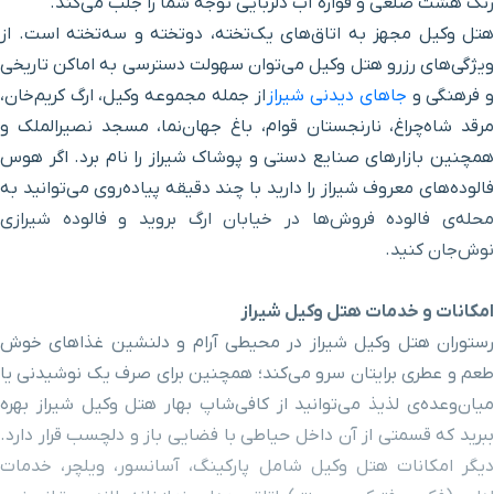
رنگ هشت ضلعی و فواره آب دلربایی توجه شما را جلب می‌کند.
هتل وکیل مجهز به اتاق‌های یک‌تخته، دوتخته و سه‌تخته است. از
بلوار سیبویه
۴ دقیقه با خودرو (۱ کیلومتر و ۷۵۹ متر)
ویژگی‌های رزرو هتل وکیل می‌توان سهولت دسترسی به اماکن تاریخی
 فرهنگی و
جاهای دیدنی شیراز
از جمله مجموعه وکیل، ارگ کریم‌خان،
ارگ کریمخانی
۵ دقیقه با خودرو (۱ کیلومتر و ۸۴۳ متر)
مرقد شاه‌چراغ، نارنجستان قوام، باغ جهان‌نما، مسجد نصیرالملک و
همچنین بازارهای صنایع دستی و پوشاک شیراز را نام برد. اگر هوس
خیابان هجرت
۵ دقیقه با خودرو (۱ کیلومتر و ۸۷۹ متر)
فالوده‌های معروف شیراز را دارید با چند دقیقه پیاده‌روی می‌توانید به
محله‌ی فالوده فروش‌ها در خیابان ارگ بروید و فالوده شیرازی
امام زاده سید علاء الدین
نوش‌جان کنید.
۴ دقیقه با خودرو (۲ کیلومتر و ۹۶ متر)
حسین
امکانات و خدمات هتل وکیل شیراز
امام زاده سید تاج الدین
۴ دقیقه با خودرو (۲ کیلومتر و ۲۳۷ متر)
رستوران هتل وکیل شیراز در محیطی آرام و دلنشین غذاهای خوش
غریب
طعم و عطری برایتان سرو می‌کند؛ همچنین برای صرف یک نوشیدنی یا
میان‌وعده‌‌ی لذیذ می‌توانید از کافی‌شاپ بهار هتل وکیل شیراز بهره
دروازه کازرون
۴ دقیقه با خودرو (۲ کیلومتر و ۳۶۲ متر)
ببرید که قسمتی از آن داخل حیاطی با فضایی باز و دلچسب قرار دارد.
دیگر امکانات هتل وکیل شامل پارکینگ، آسانسور، ویلچر، خدمات
خیابان فردوسی
۶ دقیقه با خودرو (۲ کیلومتر و ۵۴۹ متر)