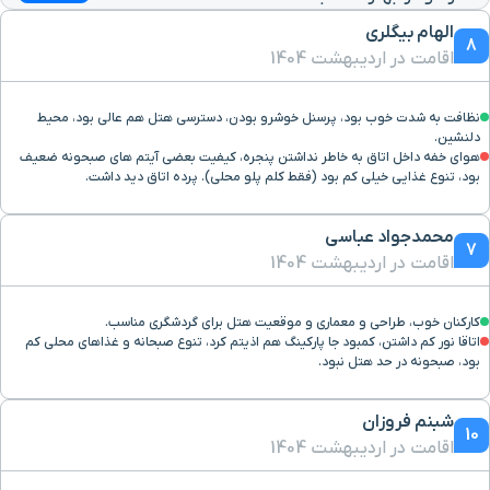
میدان گاز
۷ دقیقه با خودرو (۳ کیلومتر و ۸۰۸ متر)
الهام بیگلری
8
اقامت در اردیبهشت 1404
سینما شیراز
۶ دقیقه با خودرو (۳ کیلومتر و ۸۹۱ متر)
نظافت به شدت خوب بود، پرسنل خوشرو بودن، دسترسی هتل هم عالی بود، محیط
دلنشین.
ترمینال شهید کاراندیش
۸ دقیقه با خودرو (۴ کیلومتر و ۵ متر)
هوای خفه داخل اتاق به خاطر نداشتن پنجره، کیفیت بعضی آیتم های صبحونه ضعیف
بود، تنوع غذایی خیلی کم بود (فقط کلم پلو محلی). پرده اتاق دید داشت.
دانشگاه علوم پزشکی شیراز
۸ دقیقه با خودرو (۴ کیلومتر و ۶۷ متر)
محمدجواد عباسی
7
اقامت در اردیبهشت 1404
سینما سعدی
۶ دقیقه با خودرو (۴ کیلومتر و ۱۸۵ متر)
کارکنان خوب، طراحی و معماری و موقعیت هتل برای گردشگری مناسب.
ایستگاه مترو ولیعصر
۷ دقیقه با خودرو (۴ کیلومتر و ۳۴۴ متر)
اتاقا نور کم داشتن، کمبود جا پارکینگ هم اذیتم کرد، تنوع صبحانه و غذاهای محلی کم
بود، صبحونه در حد هتل نبود.
رستوران شاطر عباس
۷ دقیقه با خودرو (۴ کیلومتر و ۴۰۰ متر)
شبنم فروزان
10
اقامت در اردیبهشت 1404
بیمارستان نمازی شیراز
۷ دقیقه با خودرو (۴ کیلومتر و ۴۷۰ متر)