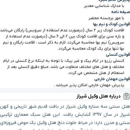
با مدارک شناسایی معتبر
امام زاده سید میر محمد
۱۲ دقیقه پیاده ‌روی (۹۲۴ متر)
صیغه نامه
با مهر برجسته محضر
قوانین کودک و نیم بها
مسجد جامع عتیق
۳ دقیقه با خودرو (۱ کیلومتر و ۸۵ متر)
اقامت کودک زیر 2 سال (درصورت عدم استفاده از سرویس) رایگان می‌باشد
و بازه سنی برای اقامت کودک بین 2 الی 6 سال (درصورت عدم استفاده از
سرویس) نیم بها محاسبه می‌گردد. لازم به ذکر است : اقامت رایگان و نیم
مسجد نصیرالملک
۳ دقیقه با خودرو (۱ کیلومتر و ۱۶۲ متر)
بها تنها برای یک کودک محاسبه می‌گردد.
قوانین کنسلی
سرای مشیر
۳ دقیقه با خودرو (۱ کیلومتر و ۲۴۱ متر)
کنسلی رزرو در ایام پیک و غیر پیک: با توجه به اینکه نرخ کنسلی در ایام
مختلف و هتل های مختلف متفاوت می باشد، مبلغ دقیق کنسلی بعد از
استعلام از هتل مشخص می گردد.
خانه زینت الملک
۳ دقیقه با خودرو (۱ کیلومتر و ۴۰۶ متر)
قوانین مهمان خارجی
پذیرش مهمان خارجی امکان پذیر میباشد .
باغ نارنجستان قوام
۳ دقیقه با خودرو (۱ کیلومتر و ۵۲۸ متر)
درباره هتل وکیل شیراز
هتل سنتی سه ستاره وکیل شیراز در بافت قدیم شهر تاریخی و کهن
امام زاده ابراهیم شیراز
۴ دقیقه با خودرو (۱ کیلومتر و ۶۵۹ متر)
شیراز در سال ۱۳۹۷ گشایش یافت. این هتل سبک معماری ترکیبی
سنتی و مدرن دارد؛ در حیاط خلوت دنج هتل وکیل یک حوض فیروزه‌ای
دروازه اصفهان
۵ دقیقه با خودرو (۱ کیلومتر و ۶۶۱ متر)