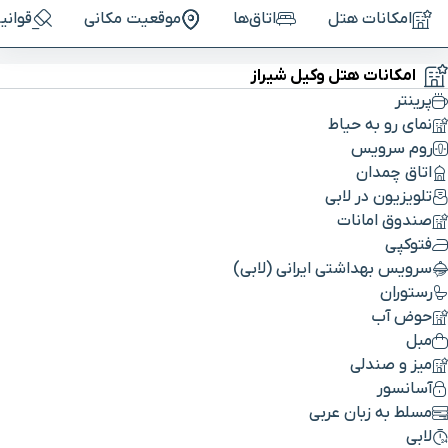
امکانات هتل
اتاق‌ها
موقعیت مکانی
قوانی
امکانات هتل وکیل شیراز
پرینتر
نمای رو به حیاط
روم سرویس
اتاق چمدان
تلویزیون در لابی
صندوق امانات
فتوکپی
سرویس بهداشتی ایرانی (لابی)
رستوران
حوض آب
مبل
میز و صندلی
آسانسور
مسلط به زبان عربی
لابی