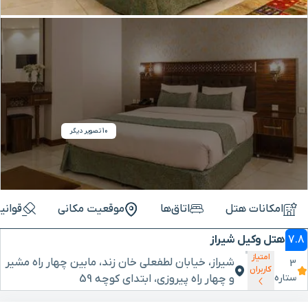
10 تصویر دیگر
امکانات هتل
اتاق‌ها
موقعیت مکانی
قوانی
7.8
هتل وکیل شیراز
امتیاز
شیراز، خیابان لطفعلی خان زند، مابین چهار راه مشیر
3
کاربران
ستاره
و چهار راه پیروزی، ابتدای کوچه 59