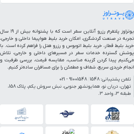
بیمارستان شهید رجایی
۱۴ دقیقه با خودرو (۱۰ کیلومتر و ۷۷۲ متر)
شیراز
بلوار امیرکبیر
۱۳ دقیقه با خودرو (۱۱ کیلومتر و ۴۸۶ متر)
یوتراوز پلتفرم رزرو آنلاین سفر است که با پشتوانه بیش از ۱۹ سال
تجربه در صنعت گردشگری، امکان خرید بلیط هواپیما داخلی و خارجی،
بلوار رسول اعظم(ص)
۱۲ دقیقه با خودرو (۱۱ کیلومتر و ۶۱۵ متر)
خرید بلیط قطار، خرید بلیط اتوبوس و رزرو هتل را فراهم کرده است. با
پوشش گسترده خدمات سفر در مسیرهای داخلی و خارجی، تلاش
می‌کنیم پیدا کردن گزینه مناسب، مقایسه قیمت، بررسی ظرفیت و
بیمارستان کوثر
۱۵ دقیقه با خودرو (۱۲ کیلومتر و ۸۰۹ متر)
انجام خریدی سریع، شفاف و مطمئن را برای مسافران ساده‌تر کنیم.
مجتمع تجاری آفتاب فارس
۱۵ دقیقه با خودرو (۱۳ کیلومتر و ۴۲۵ متر)
تلفن پشتیبانی:
1548
91001548 - 021
تهران، دریان نو، همایونشهر جنوبی، نبش سروش یکم، پلاک 158،
طبقه 3، واحد 3.
برم دلک
۱۸ دقیقه با خودرو (۱۳ کیلومتر و ۷۸۸ متر)
ترمینال مسافربری امیرکبیر
۱۶ دقیقه با خودرو (۱۴ کیلومتر و ۹۳ متر)
بلوار معالی آباد
۱۵ دقیقه با خودرو (۱۴ کیلومتر و ۲۳۴ متر)