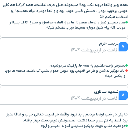
همه چیز واقعا درجه یکـــ بود!! صبحونه هتل حرف نداشت، همه کارکنا هم کلی
مرکز خرید پی سی سنتر
۸ دقیقه با خودرو (۴ کیلومتر و ۵۰۴ متر)
خوش برخورد بودن، حسش خیلی خوب بود و واقعا دوباره بیام همینجا رو
انتخاب میکنم 😍
هتل بسیـــــار تمیز و نوساز، صبحونه ها فوق العاده خوشمزه و متنوع، کارکنا بسیاااار
ایستگاه مترو نمازی
۸ دقیقه با خودرو (۴ کیلومتر و ۵۳۸ متر)
مودب. اگه بیام شیراز دوباره همینجا میرم. فضاشم شیکه.
خیابان تندگویان
۷ دقیقه با خودرو (۴ کیلومتر و ۶۰۴ متر)
پریسا خرم
7
اقامت در اردیبهشت 1404
دانشگاه هنر شیراز
۸ دقیقه با خودرو (۴ کیلومتر و ۸۴۳ متر)
دسترسی راحت داشتیم به همه جا، پارکینگ سرپوشیده.
اتاقا نورگیر نداشتن و طراحی قدیمی بود، دوش حموم نشتی آب داشت، ملحفه ها بوی
بلوار استعجاب
۷ دقیقه با خودرو (۴ کیلومتر و ۸۸۰ متر)
وایتکس میداد.
نسیم سالاری
میدان کوزه گری
۶ دقیقه با خودرو (۴ کیلومتر و ۹۱۹ متر)
8
اقامت در اردیبهشت 1404
موزه هفت تنان
۸ دقیقه با خودرو (۴ کیلومتر و ۹۲۸ متر)
ما یکی دو شب اونجا بودیم و بد نبود واقعا، موقعیت مکانی خوب و اتاقا تمیز
بود فقط یه کم سر و صدا داشت. صبحونش میتونست بهتر باشه.
شهرک مفتح
۸ دقیقه با خودرو (۴ کیلومتر و ۹۶۵ متر)
موقعیت مکانی خوبه، نزدیکیو دسترسی آسونه، تميـــــز و آروم.