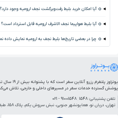
آیا امکان خرید بلیط رفت‌وبرگشت نجف ارومیه وجود دارد؟
آیا بلیط هواپیما نجف الاشرف ارومیه قابل استرداد است؟
چرا در بعضی تاریخ‌ها بلیط نجف به ارومیه نمایش داده نم
یوتراوز پل
پوشش گسترده خدمات سفر در مسیرهای داخلی و خارجی، تلاش می‌کنیم 
تلفن پشتیبانی:
1548
91001548 - 021
تهران، دریان نو، همایونشهر جنوبی، نبش سروش یکم، پلاک 158، طبقه 3، واحد 3.