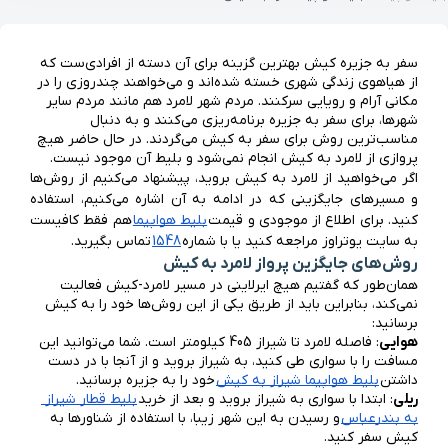
سفر به جزیره کیش بهترین گزینه برای آن دسته از افرادی‌ست که 
از هیاهوی زندگی شهری خسته شده‌اند و می‌خواهند چندروزی را در 
مکانی آرام و رویایی سرکنند. مردم شهر لامرد هم مانند مردم سایر 
شهرها، برای سفر به جزیره برنامه‌ریزی می‌کنند و به دنبال 
مناسب‌ترین روش برای سفر به کیش می‌گردند. در حال حاضر هیچ 
پروازی از لامرد به کیش انجام نمی‌شود و بلیط آن موجود نیست.
اگر می‌خواهید از لامرد به کیش بروید، پیشنهاد می‌کنیم از روش‌ها 
و مسیرهای جایگزینی که در ادامه به آن اشاره می‌کنیم، استفاده 
کنید. برای اطلاع از موجودی و قیمت 
بلیط هواپیما
 هم فقط کافیست 
به سایت یوتراوز مراجعه کنید یا با شماره 
1548
 تماس بگیرید.
روش‌های جایگزین پرواز لامرد به کیش
همان‌طور که گفتیم هیچ ایرلاینی در مسیر لامرد-کیش فعالیت 
نمی‌کند، بنابراین باید از طریق یکی از این روش‌ها خود را به کیش 
برسانید:
هوایی
: فاصله لامرد تا شیراز 405 کیلومتر است. شما می‌توانید این 
مسافت را با سواری طی کنید، به شیراز بروید و از آنجا با در دست 
داشتن 
بلیط هواپیما شیراز به کیش
 خود را به جزیره برسانید.
ریلی
: ابتدا با سواری به شیراز بروید و بعد از خرید 
بلیط قطار شیراز 
به بندرعباس
 و رسیدن به این شهر زیبا، با استفاده از شناورها به 
کیش سفر کنید.