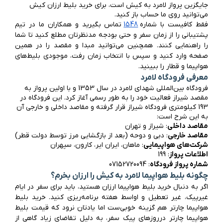
جایگزین پرواز لامرد به کیش است، برای خرید بلیط ارزان کیش 
می‌توانید روی ما حساب باز کنید.
فقط کافیست با شماره 
1548
 تماس بگیرید و همکاران ما در تیم 
پشتیبانی را از زمان سفر و حتی بودجه مدنظرتان مطلع کنید تا شما 
را راهنمایی کنند. همچنین می‌توانید مبدا و مقصد را در همین 
صفحه وارد کنید و سپس با انتخاب زمان رفت، موجودی بلیط‌های 
هواپیما و قطار را ببینید.
معرفی فرودگاه لامرد
فرودگاه بین‌المللی شهدای لامرد در سال 1353 و با اولین پرواز به 
مقصد شیراز فعالیت خود را به طور رسمی آغاز کرد. این فرودگاه در 
193 کیلومتری فرودگاه شیراز قرار گرفته و مقاصد داخلی و خارجی آن 
به این شرح است:
مقاصد داخلی
: شیراز و تهران
مقاصد خارجی
: دبی و دوحه (بعد از بازگشایی مرز توسط دولت قطر)
شرکت‌های هواپیمایی
: ماهان، ایران ایر، کارون، سپهران
اطلاعات پرواز
: 199
شماره پرواز فرودگاه
: 07152720094
چگونه بلیط هواپیما لامرد به کیش را ارزان بخرم؟
اگر به دنبال خرید بلیط هواپیما ارزان هستید، باید برای سفر در ایام 
غیرپیک، غیر تعطیل و اواسط هفته برنامه‌ریزی کنید. خرید بلیط 
هواپیما چارتر هم گزینه خوبی‌ست اما یادتان نرود که قیمت بلیط 
هواپیما چارتر درروزهای پیک سفر، به دلیل تقاضای زیاد گاهی از 