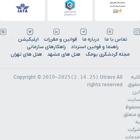
تماس با ما
درباره ما
قوانین و مقررات
اپلیکیشن
راهنما و قوانین استرداد
راهکارهای سازمانی
مجله گردشگری یومگ
هتل های مشهد
هتل های تهران
کلیه
2019–2025(2.14.25)
Copyright ©
Utravs All
حقوق
rights reserved
این
سایت
محفوظ
و متعلق
به
شرکت
خدمات