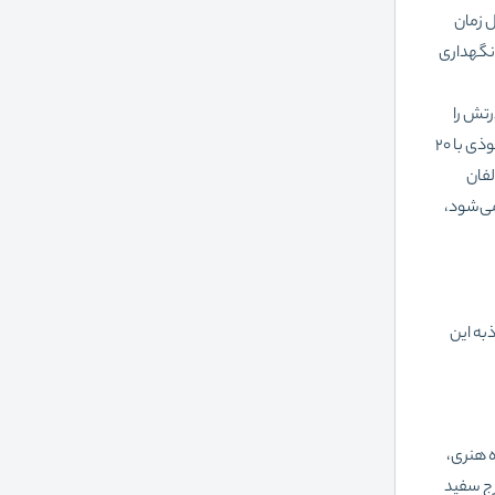
ل زمان
 نگهداری
رتش را
تثبیت کند. این قلعه در ابتدا بنای چوبی موقتی بود که بعدها برج سفید را جایگزین آن کردند و این بنا در طول زمان به قلعه مستحکم و غیرقابل نفوذی با 20
لفان
می‌شود،
ترین جاذبه این
ادشاه هنری،
رج سفید