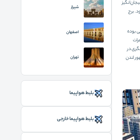
جان‌انگیز
شیراز
د. برج
ی بوده
اصفهان
رات
گردشگری در
تهران
ر لندن
بلیط هواپیما
بلیط هواپیما خارجی