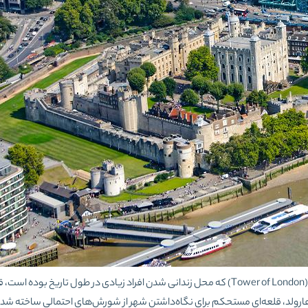
نام رسمی این برج، قلعه و کاخ سلطنتی علیاحضرت است. این برج (Tower of London) که محل زندانی شدن افراد زیادی در طول تاریخ
1066میلادی به دستور پادشاه هارولد، قلعه‌ای مستحکم برای نگاه‌داشتن شهر از شورش‌های احتمالی ساخته ش