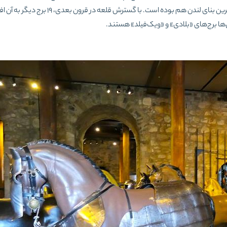
قدیمی‌ترین بخش قلعه است که با 27.4 متر ارتفاع، مدت‌ها بلندترین بنای لندن هم بوده ‌است. با گس
‌ها برج‌های «بلادی» و «ویک‌فیلد» هستند.