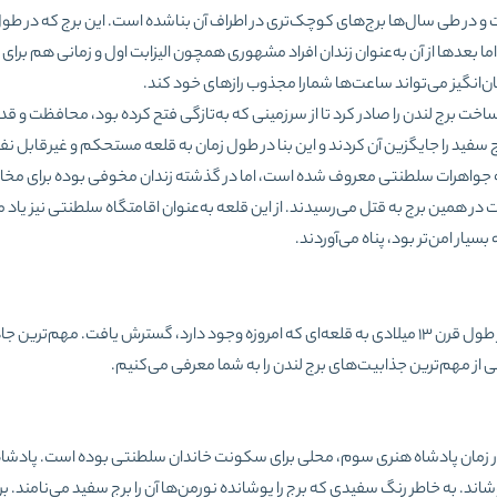
 و در طی سال‌ها برج‌های کوچک‌تری در اطراف آن بناشده ‌است. این برج که در طو
ما بعدها از آن به‌عنوان زندان افراد مشهوری همچون الیزابت اول و زمانی هم برای
انگیز می‌تواند ساعت‌ها شمارا مجذوب رازهای خود کند.
اخت برج لندن را صادر کرد تا از سرزمینی که به‌تازگی فتح کرده بود، محافظت و قد
ه جواهرات سلطنتی معروف شده ‌است، اما در گذشته زندان مخوفی بوده برای مخا
ر همین برج به قتل می‌رسیدند. از این قلعه به‌عنوان اقامتگاه سلطنتی نیز یاد 
سیار امن‌تر بود، پناه می‌آوردند.
برج لندن در اواخر قرن 11 میلادی توسط ویلیام فاتح ساخته شد و در طول قرن 13 میلادی به قلعه‌ای که امروزه وجود دارد، گسترش یافت. مهم‌
ز مهم‌ترین جذابیت‌های برج لندن را به شما معرفی می‌کنیم.
رکزی برج لندن، برج سفید نام دارد. این برج در سال 1240 و در زمان پادشاه هنری سوم، محلی برای سکونت خاندان سلطنتی بوده است. پ
شاند. به خاطر رنگ سفیدی که برج را پوشانده نورمن‌ها آن را برج سفید می‌نامند. ب