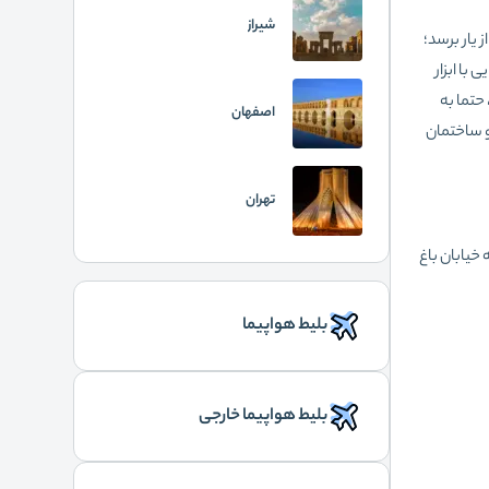
شیراز
 یار برسد؛
با ابزار
حتما به
اصفهان
و ساختمان
تهران
 خیابان باغ
بلیط هواپیما
بلیط هواپیما خارجی