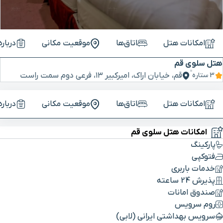
امکانات هتل
اتاق‌ها
موقعیت مکانی
دربار
هتل سلوی قم
قم، خیابان اراک، امیرکبیر ۱۳، فرعی دوم سمت راست
3 ستاره
امکانات هتل
اتاق‌ها
موقعیت مکانی
دربار
امکانات هتل سلوی قم
پارکینگ
فتوکپی
خدمات باربری
پذیرش 24 ساعته
صندوق امانات
روم سرویس
سرویس بهداشتی ایرانی (لابی)