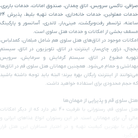
صرافی، تاکسی سرویس، اتاق چمدان، صندوق امانات، خدمات باربری،
ایستگاه مترو معصومیه
۷ دقیقه با خودرو (۴ کیلومتر و ۳۸۴ متر)
خدمات معلولین، خدمات خانه‌داری، خدمات تهیه بلیط، پذیرش 24
ساعته، ترانسفر رفت‌وبرگشت، مینی‌بار، لاندری، آسانسور و پارکینگ
بیمارستان شهید بهشتی
۹ دقیقه با خودرو (۵ کیلومتر و ۱۷۷ متر)
مسقف بخشی از امکانات و خدمات هتل سلوی است.
امکانات موجود در اتاق‌های هتل سلوی هم شامل مبلمان، کمدلباس،
مجتمع تجاری عصر جدید
۷ دقیقه با خودرو (۵ کیلومتر و ۴۷۸ متر)
یخچال، دراور، چای‌ساز، اینترنت در اتاق، تلویزیون در اتاق، سیستم
تهویه مطبوع در اتاق، سیستم گرمایش و سرمایش، سرویس
بیمارستان کودکان حضرت
بهداشتی و حمام می‌شود. همچنین مهمانان هتل سلوی قم در اتاق‌ها
۹ دقیقه با خودرو (۵ کیلومتر و ۵۷۶ متر)
معصومه
می‌توانند از اینترنت رایگان بهره ببرند؛ البته باید توجه داشته باشید
که حجم محدودی برای استفاده خواهید داشت.
سینما ونوس
۹ دقیقه با خودرو (۷ کیلومتر و ۶۱۳ متر)
هتل سلوی قم و پذیرایی از مهمان‌ها
ترمینال مسافربری
۱۲ دقیقه با خودرو (۸ کیلومتر و ۶۵ متر)
هتل سلوی قم، رستورانی با ظرفیت 40 نفر دارد که از دیگر امکانات
عالی آن برای مهمانان است. در این رستوران انواع غذاهای ایرانی و
کوه خضر نبی
۱۱ دقیقه با خودرو (۹ کیلومتر و ۹۱۶ متر)
فرنگی با بهترین کیفیت تهیه و در اختیار مسافران این هتل قرار
می‌گیرد.