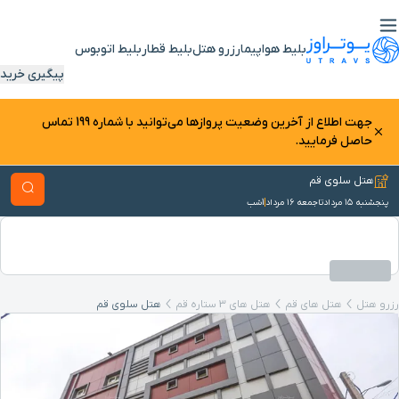
بلیط هواپیما
رزرو هتل
بلیط قطار
بلیط اتوبوس
پیگیری خرید
جهت اطلاع از آخرین وضعیت پرواز‌ها می‌توانید با شماره 199 تماس
حاصل فرمایید.
هتل سلوی قم
پنجشنبه ۱۵ مرداد
تا
جمعه ۱۶ مرداد
1
شب
رزرو هتل
هتل های قم
هتل های 3 ستاره قم
هتل سلوی قم