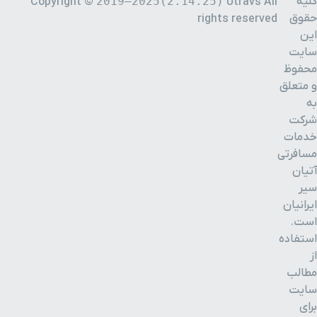
کلیه
2019–2025(2.14.25)
Copyright ©
Utravs All
حقوق
rights reserved
این
سایت
محفوظ
و متعلق
به
شرکت
خدمات
مسافرتی
آتیان
سیر
ایرانیان
است.
استفاده
از
مطالب
سایت
برای