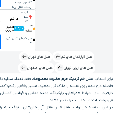
شب
۱۳، فرعی دوم سمت
راست، هتل ایرانا
قابلیت
3,500,000
%10
2 اتاق با این قیم
رزرو
هتل فاطیما قم
آنی
3,150,000
از
تومان
3
امتیاز
ق
6.4
/10
•
کاربران
2 اتاق با این قیمت باقیمانده
ستاره
قم، خیابان ۱۹ دی. کوی
انتخاب اتاق برای 1
۳
شب
 قم
هتل های تهران
ان
هتل‌ های اصفهان
حرم حضرت معصومه
، فقط تعداد ستاره یا
ملاک قرار ندهید. مسیر واقعی رفت‌وآمد،
، پارکینگ، وعده غذایی و قوانین کنسلی
تغییر دهند.
‌ها و هتل آپارتمان‌های اطراف حرم را