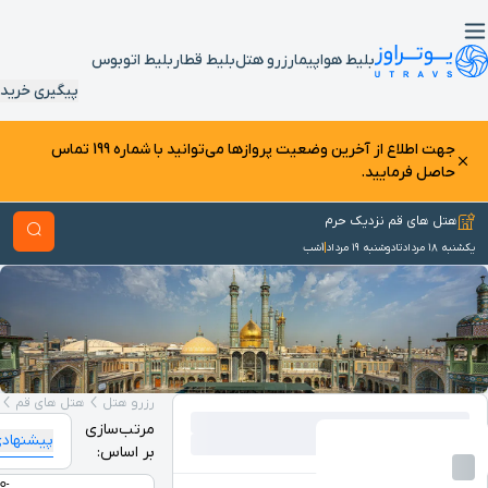
زرو هتل
بلیط قطار
بلیط اتوبوس
پیگیری خرید
جهت اطلاع از آخرین وضعیت پرواز‌ها می‌توانید با شماره 199 تماس
رزرو هتل
هتل های قم
هتل های قم نزدیک حرم
مرتب‌سازی
بیشترین
کمترین
بیشترین
پیشنهادی
بر اساس:
ستاره
قیمت
قیمت
2