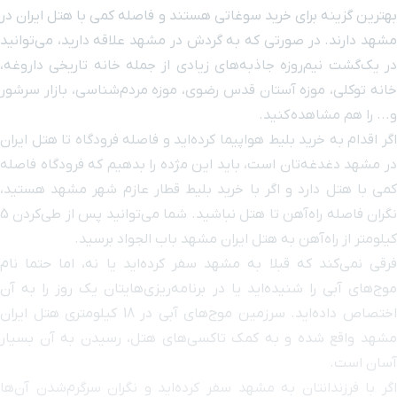
بهترین گزینه برای خرید سوغاتی هستند و فاصله کمی با هتل ایران در
رستوران رضایی
۵ دقیقه با خودرو (۲ کیلومتر و ۳۷۵ متر)
مشهد دارند. در صورتی‌ که به گردش در مشهد علاقه دارید، می‌توانید
در یک‌گشت نیم‌روزه جاذبه‌های زیادی از جمله خانه تاریخی داروغه،
بیمارستان آریا
۵ دقیقه با خودرو (۲ کیلومتر و ۴۳۵ متر)
خانه توکلی، موزه آستان قدس رضوی، موزه مردم‌شناسی، بازار سرشور
و... را هم مشاهده کنید
.
میدان امام رضا
۵ دقیقه با خودرو (۲ کیلومتر و ۶۲۴ متر)
اگر اقدام به خرید بلیط هواپیما کرده‌اید و فاصله فرودگاه تا هتل ایران
در مشهد دغدغه‌تان است، باید این مژده را بدهیم که فرودگاه فاصله
مجتمع تجاری آرمان
۵ دقیقه با خودرو (۲ کیلومتر و ۶۵۳ متر)
کمی با هتل دارد و اگر با خرید بلیط قطار عازم شهر مشهد هستید،
نگران فاصله راه‌آهن تا هتل نباشید. شما می‌توانید پس از طی‌کردن 5
ایستگاه قطار شهری امام
۵ دقیقه با خودرو (۲ کیلومتر و ۷۳۰ متر)
کیلومتر از راه‌آهن به هتل ایران مشهد باب الجواد برسید.
خمینی
فرقی نمی‌کند که قبلا به مشهد سفر کرده‌اید یا نه، اما حتما نام
موج‌های آبی را شنیده‌اید یا در برنامه‌ریزی‌هایتان یک روز را به آن
میدان شهدا
۵ دقیقه با خودرو (۲ کیلومتر و ۷۶۲ متر)
اختصاص داده‌اید. سرزمین موج‌های آبی در 18 کیلومتری هتل ایران
مشهد واقع شده و به کمک تاکسی‌های هتل، رسیدن به آن بسیار
ایستگاه قطار شهری شریعتی
۵ دقیقه با خودرو (۲ کیلومتر و ۷۸۲ متر)
آسان است.
اگر با فرزندانتان به مشهد سفر کرده‌اید و نگران سرگرم‌شدن آن‌ها
میدان شریعتی ( تقی آباد )
۵ دقیقه با خودرو (۲ کیلومتر و ۷۸۸ متر)