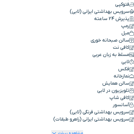
فتوکپی
سرویس بهداشتی ایرانی (لابی)
پذیرش 24 ساعته
رمپ
مبل
سالن صبحانه خوری
کافی نت
مسلط به زبان عربی
لابی
فکس
نمازخانه
سالن همایش
تلویزیون در لابی
کافی شاپ
آسانسور
سرویس بهداشتی فرنگی (لابی)
سرویس بهداشتی ایرانی (راهرو طبقات)
مشاهده بیشتر