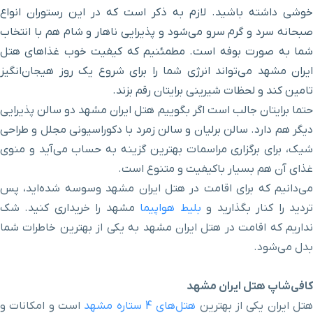
خیابان دانش غربی
۳ دقیقه با خودرو (۱ کیلومتر و ۷۹۴ متر)
خوشی داشته باشید. لازم به ذکر است که در این رستوران انواع
صبحانه سرد و گرم سرو می‌شود و پذیرایی ناهار و شام هم با انتخاب
حرم ورودی خیابان نواب
شما به صورت بوفه است. مطمئنیم که کیفیت خوب غذاهای هتل
۴ دقیقه با خودرو (۱ کیلومتر و ۸۱۶ متر)
صفوی
ایران مشهد می‌تواند انرژی شما را برای شروع یک روز هیجان‌انگیز
تامین کند و لحظات شیرینی برایتان رقم بزند.
پارک میرزا کوچک خان
۳ دقیقه با خودرو (۱ کیلومتر و ۸۲۵ متر)
حتما برایتان جالب است اگر بگوییم هتل ایران مشهد دو سالن پذیرایی
دیگر هم دارد. سالن برلیان و سالن زمرد با دکوراسیونی مجلل و طراحی
کلیسای مسروپ مقدس
۴ دقیقه با خودرو (۱ کیلومتر و ۸۳۶ متر)
شیک، برای برگزاری مراسمات بهترین گزینه به حساب می‌آید و منوی
غذای آن هم بسیار باکیفیت و متنوع است.
بیمارستان سینا
۴ دقیقه با خودرو (۱ کیلومتر و ۸۴۱ متر)
می‌دانیم که برای اقامت در هتل ایران مشهد وسوسه شده‌اید، پس
ردید را کنار بگذارید و
بلیط هواپیما
مشهد را خریداری کنید. شک
رستوران معین درباری
۴ دقیقه با خودرو (۱ کیلومتر و ۸۴۳ متر)
نداریم که اقامت در هتل ایران مشهد به یکی از بهترین خاطرات شما
بدل می‌شود.
خیابان پاسداران
۴ دقیقه با خودرو (۱ کیلومتر و ۸۴۳ متر)
کافی‌شاپ هتل ایران مشهد
بیمارستان موسی بن
تل ایران یکی از بهترین
هتل‌های 4 ستاره مشهد
است و امکانات و
۳ دقیقه با خودرو (۱ کیلومتر و ۸۵۰ متر)