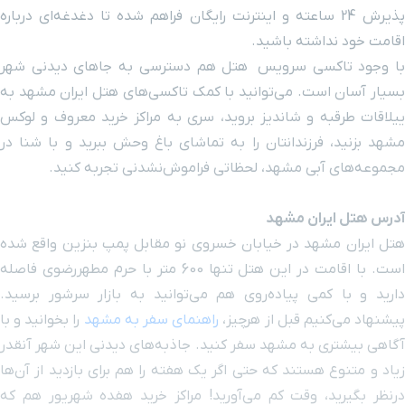
باغ خونی
۴ دقیقه با خودرو (۲ کیلومتر و ۲۳۳ متر)
پذیرش 24 ساعته و اینترنت رایگان فراهم شده تا دغدغه‌ای درباره
اقامت خود نداشته باشید.
بلوار امام رضا
۴ دقیقه با خودرو (۲ کیلومتر و ۲۴۴ متر)
با وجود تاکسی سرویس هتل هم دسترسی به جاهای دیدنی شهر
بسیار آسان است. می‌توانید با کمک تاکسی‌های هتل ایران مشهد به
خیابان عنصری
۴ دقیقه با خودرو (۲ کیلومتر و ۲۵۷ متر)
ییلاقات طرقبه و شاندیز بروید، سری به مراکز خرید معروف و لوکس
مشهد بزنید، فرزندانتان را به تماشای باغ وحش ببرید و با شنا در
سینما هویزه
۴ دقیقه با خودرو (۲ کیلومتر و ۲۶۸ متر)
مجموعه‌های آبی مشهد، لحظاتی فراموش‌نشدنی تجربه کنید.
بیمارستان امام هادی
۴ دقیقه با خودرو (۲ کیلومتر و ۳۳۲ متر)
آدرس هتل ایران مشهد
هتل ایران مشهد در خیابان خسروی نو مقابل پمپ بنزین واقع شده
حرم ورودی شیخ طبرسی
۴ دقیقه با خودرو (۲ کیلومتر و ۳۴۱ متر)
است. با اقامت در این هتل تنها 600 متر با حرم مطهررضوی فاصله
دارید و با کمی پیاده‌روی هم می‌توانید به بازار سرشور برسید.
یشنهاد می‌کنیم قبل از هرچیز،
راهنمای سفر به مشهد
را بخوانید و با
خیابان هفده شهریور
۴ دقیقه با خودرو (۲ کیلومتر و ۳۵۸ متر)
آگاهی بیشتری به مشهد سفر کنید. جاذبه‌های دیدنی این شهر آنقدر
زیاد و متنوع هستند که حتی اگر یک هفته را هم برای بازدید از آن‌ها
بلوار 17 شهریور
۴ دقیقه با خودرو (۲ کیلومتر و ۳۶۲ متر)
درنظر بگیرید، وقت کم می‌آورید! مراکز خرید هفده شهریور هم که