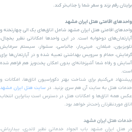
خیابان نواب صفوی
۴ دقیقه با خودرو (۲ کیلومتر و ۲۰ متر)
برایتان رقم بزند و سفر شما را جذاب‌تر کند.
سینما قدس
۵ دقیقه با خودرو (۲ کیلومتر و ۸۶ متر)
واحدهای اقامتی هتل ایران مشهد
واحدهای اقامتی هتل ایران مشهد شامل اتاق‌های یک الی چهارتخته و
گنبد خشتی
۴ دقیقه با خودرو (۲ کیلومتر و ۱۲۸ متر)
آپارتمان‌های دوخوابه است. در این واحدها امکاناتی نظیر یخچال،
تلویزیون، مبلمان، مینی‌بار، جالباسی، سشوار، سیستم سرمایش
مرکز خرید آسمان
۴ دقیقه با خودرو (۲ کیلومتر و ۱۳۱ متر)
گرمایش، حمام و سرویس بهداشتی تعبیه شده و در آپارتمان‌ها برای
آسایش و رفاه شما آشپزخانه‌ای بدون امکان پخت‌وپز هم فراهم شده
برج تجاری آکسون
۴ دقیقه با خودرو (۲ کیلومتر و ۱۴۸ متر)
است.
پیشنهاد می‌کنیم برای شناخت بهتر دکوراسیون اتاق‌ها، امکانات و
مرکز خرید اطلسیه
۴ دقیقه با خودرو (۲ کیلومتر و ۱۵۳ متر)
خدمات هتل به سایت آن هم سری بزنید. در
سایت هتل ایران مشهد
عکس همه اتاق‌ها و امکانات هتل در دسترس است بنابراین انتخاب
ایستگاه قطار شهری بسیج
۳ دقیقه با خودرو (۲ کیلومتر و ۱۶۰ متر)
اتاق موردنظرتان راحت‌تر خواهد بود.
بیمارستان ام البنین
۵ دقیقه با خودرو (۲ کیلومتر و ۲۱۷ متر)
خدمات هتل ایران مشهد
در هتل ایران مشهد باب الجواد خدماتی نظیر لاندری، بیدارباش،