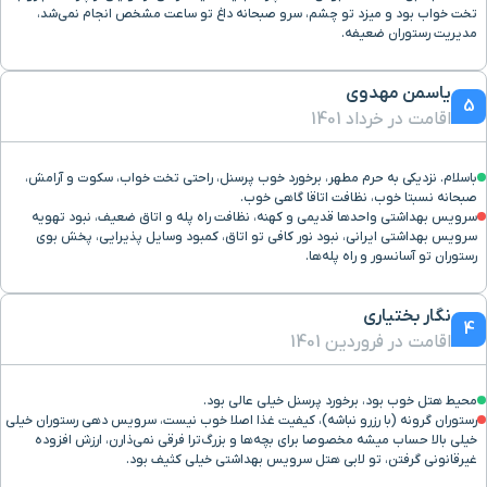
خیابان راهنمایی
۸ دقیقه با خودرو (۴ کیلومتر و ۷۵۲ متر)
تخت خواب بود و میزد تو چشم، سرو صبحانه داغ تو ساعت مشخص انجام نمی‌شد،
مدیریت رستوران ضعیفه.
کنسولگری کشور تاجیکستان
۸ دقیقه با خودرو (۴ کیلومتر و ۷۸۱ متر)
یاسمن مهدوی
5
اقامت در خرداد 1401
بیمارستان تخصصی چشم
۸ دقیقه با خودرو (۴ کیلومتر و ۸۵۲ متر)
خاتم النبیاء
باسلام. نزدیکی به حرم مطهر، برخورد خوب پرسنل، راحتی تخت خواب، سکوت و آرامش،
صبحانه نسبتا خوب، نظافت اتاقا گاهی خوب.
سرویس بهداشتی واحدها قدیمی و کهنه، نظافت راه پله و اتاق ضعیف، نبود تهویه
بیمارستان شهید هاشمی
۸ دقیقه با خودرو (۴ کیلومتر و ۹۰۶ متر)
سرویس بهداشتی ایرانی، نبود نور کافی تو اتاق، کمبود وسایل پذیرایی، پخش بوی
نژاد
رستوران تو آسانسور و راه پله‌ها.
بازار گوهر شاد
۹ دقیقه با خودرو (۴ کیلومتر و ۹۱۲ متر)
نگار بختیاری
4
اقامت در فروردین 1401
بازار گوهرشاد
۹ دقیقه با خودرو (۴ کیلومتر و ۹۱۵ متر)
محیط هتل خوب بود، برخورد پرسنل خیلی عالی بود.
رستوران گرونه (با رزرو نباشه)، کیفیت غذا اصلا خوب نیست، سرویس دهی رستوران خیلی
گورستان ارامنه
۸ دقیقه با خودرو (۴ کیلومتر و ۹۴۰ متر)
خیلی بالا حساب میشه مخصوصا برای بچه‌ها و بزرگ‌ترا فرقی نمی‌ذارن، ارزش افزوده
غیرقانونی گرفتن، تو لابی هتل سرویس بهداشتی خیلی کثیف بود.