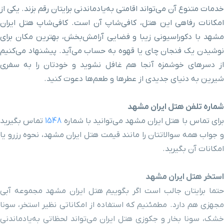
جعفر(ع)
خدمات متنوع آن می‌تواند اقامتی به‌یادماندنی برایتان رقم بزند. یکی از
امکانات رفاهی این هتل، کافی‌شاپ آن است. کافی‌شاپ هتل ایران
آرامگاه شیخ نخودکی
۳ دقیقه با خودرو (۱ کیلومتر و ۸۶۸ متر)
مشهد با دکوراسیونی زیبا و فضایی آرامش‌بخش، بهترین مکان برای
نوشیدن یک فنجان چای یا قهوه به حساب می‌آید. پیشنهاد می‌کنیم
بوستان میرزا کوچک
از دسرهای خوشمزه آنجا هم غافل نشوید و خودتان را به سفری
۳ دقیقه با خودرو (۱ کیلومتر و ۸۸۰ متر)
خان(دانش)
شیرین به دنیای جدیدی از عطرها و طعم‌ها دعوت کنید.
آرامگاه نادرشاه افشار
۴ دقیقه با خودرو (۱ کیلومتر و ۸۸۵ متر)
شماره تلفن هتل ایران مشهد
رای تماس با هتل ایران مشهد می‌توانید با شماره
1548
تماس بگیرید
مسجد گوهرشاد
۴ دقیقه با خودرو (۱ کیلومتر و ۹۴۵ متر)
و جواب همه سوالاتتان را مانند قیمت هتل ایران مشهد، نحوه رزرو یا
امکانات آن بگیرید
.
برج تجاری آلتون
۴ دقیقه با خودرو (۱ کیلومتر و ۹۷۲ متر)
استخر هتل ایران مشهد
کتابخانه مرکزی آستان قدس
حتما برایتان جالب است اگر بگوییم هتل ایران مشهد مجموعه آبی
۳ دقیقه با خودرو (۱ کیلومتر و ۹۷۵ متر)
رضوی
مجهزی هم دارد. مطمئنیم که استفاده از امکاناتی نظیر استخر، سونا
خشک، سونا بخار و جکوزی هتل ایران می‌تواند لحظاتی به‌یادماندنی