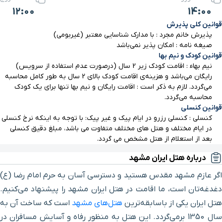
12:00
14:00
خیابان شیرازی
۳ دقیقه با خودرو (۱ کیلومتر و ۱۰۱ متر)
قوانین کلی پذیرش
پذیرش خانم مجرد : با مدارک شناسایی معتبر (غیربومی)
بازار مرکزی
۳ دقیقه با خودرو (۱ کیلومتر و ۱۰۸ متر)
صیغه نامه : امکان پذیر نمی‌باشد
قوانین کودک و نیم بها
نیم بهاء : اقامت کودک زیر 2 سال (درصورت عدم استفاده از سرویس)
کنسولگری کشور افغانستان
۳ دقیقه با خودرو (۱ کیلومتر و ۲۴۴ متر)
رایگان می‌باشد و هزینه‌ی اقامت کودک بالای 2 سال به طور کامل محاسبه
می‌گردد. لازم به ذکر است : اقامت رایگان و نیم بها تنها برای یک کودک
محاسبه می‌گردد.
پارک باغ ملی
۳ دقیقه با خودرو (۱ کیلومتر و ۲۸۹ متر)
قوانین کنسلی
کنسلی : کنسلی رزرو در ایام پیک و غیر پیک: با توجه به اینکه نرخ کنسلی
بلوار امام خمینی
۳ دقیقه با خودرو (۱ کیلومتر و ۲۹۷ متر)
در ایام مختلف و هتل های مختلف متفاوت می باشد، مبلغ دقیق کنسلی
بعد از استعلام از هتل مشخص می گردد.
حرم ورودی باب الجواد
۳ دقیقه با خودرو (۱ کیلومتر و ۳۱۷ متر)
درباره هتل ایران مشهد
اگر عازم مشهد مقدس هستید و دسترسی آسان به حرم امام رضا (ع)
موزه آستان قدس رضوی
۲ دقیقه با خودرو (۱ کیلومتر و ۳۴۴ متر)
دغدغه‌تان است، ما اقامت در هتل ایران مشهد را پیشنهاد می‌کنیم.
هتل ایران یکی از باسابقه‌ترین
هتل‌های مشهد
است که ساخت آن به
موزه ظروف
۲ دقیقه با خودرو (۱ کیلومتر و ۳۴۷ متر)
سال 1350 برمی‌گردد. این هتل به منظور رفاه و آسایش مسافران در