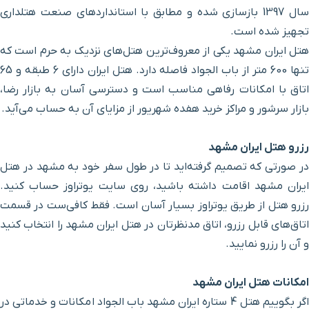
سال 1397 بازسازی شده و مطابق با استانداردهای صنعت هتلداری
موزه مردم‌شناسی
۲ دقیقه با خودرو (۱ کیلومتر و ۳۵۳ متر)
تجهیز شده است.
هتل ایران مشهد یکی از معروف‌ترین هتل‌های نزدیک به حرم است که
موزه فرش
۲ دقیقه با خودرو (۱ کیلومتر و ۳۵۳ متر)
تنها 600 متر از باب الجواد فاصله دارد. هتل ایران دارای 6 طبقه و 65
اتاق با امکانات رفاهی مناسب است و دسترسی آسان به بازار رضا،
موزه قرآن و نفایس
۲ دقیقه با خودرو (۱ کیلومتر و ۳۵۳ متر)
بازار سرشور و مراکز خرید هفده شهریور از مزایای آن به حساب می‌آید.
موزه هنرهای تجسمی
۲ دقیقه با خودرو (۱ کیلومتر و ۳۵۳ متر)
رزرو هتل ایران مشهد
در صورتی که تصمیم گرفته‌اید تا در طول سفر خود به مشهد در هتل
موزه تمبر، اسکناس و سکه
۲ دقیقه با خودرو (۱ کیلومتر و ۳۵۳ متر)
ایران مشهد اقامت داشته باشید، روی سایت یوتراوز حساب کنید.
رزرو هتل از طریق یوتراوز بسیار آسان است. فقط کافی‌ست در قسمت
موزه نجوم و ساعت
۲ دقیقه با خودرو (۱ کیلومتر و ۳۵۳ متر)
اتاق‌های قابل رزرو، اتاق مدنظرتان در هتل ایران مشهد را انتخاب کنید
و آن را رزرو نمایید.
موزه مدال
۲ دقیقه با خودرو (۱ کیلومتر و ۳۵۳ متر)
امکانات هتل ایران مشهد
اگر بگوییم هتل 4 ستاره ایران مشهد باب الجواد امکانات و خدماتی در
کنسولگری کشور ترکمنستان
۴ دقیقه با خودرو (۱ کیلومتر و ۳۷۱ متر)