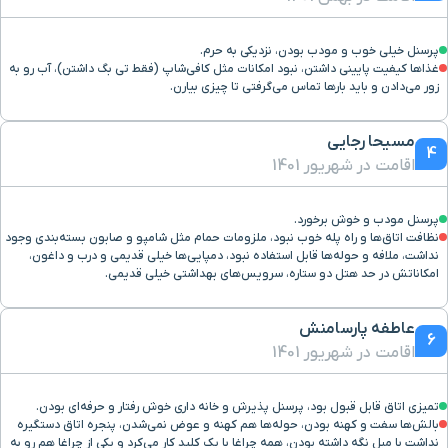
پرسنل خیلی خوب و مودب بودن، نزدیکی به حرم.
بلوار احمد آباد
۶ دقیقه با خودرو (۳ کیلومتر و ۹۳۱ متر)
غذاها کیفیت پایینی داشتن، نبود امکانات مثل کافی‌شاپ (فقط تی بگ داشتن)، آب رو به
زور می‌دادن و باید بارها تماس می‌گرفتی تا چیزی بیارن.
پایانه مسافربری امام رضا(ع)
۷ دقیقه با خودرو (۴ کیلومتر و ۱۴ متر)
مسیحا رجایی
4
اقامت در شهریور 1401
بیمارستان 17 شهریور
۸ دقیقه با خودرو (۴ کیلومتر و ۱۷۲ متر)
پرسنل مودب و خوش برخورد.
فروشگاه دبنهامز
۷ دقیقه با خودرو (۴ کیلومتر و ۱۷۵ متر)
نظافت اتاق‌ها و راه پله خوب نبود، ملزومات حمام مثل شامپو و صابون بسته‌بندی وجود
نداشت، ملافه و حوله‌ها قابل استفاده نبود، دمپایی‌ها خیلی قدیمی و درب و داغون،
امکاناتش در حد هتل دو ستاره، سرویس‌های بهداشتی خیلی قدیمی.
میدان احمد آباد
۷ دقیقه با خودرو (۴ کیلومتر و ۲۲۲ متر)
عاطفه پارسامنش
6
بلوار شهید رستمی
۶ دقیقه با خودرو (۴ کیلومتر و ۲۵۲ متر)
اقامت در شهریور 1401
بلوار ملاصدرا
۸ دقیقه با خودرو (۴ کیلومتر و ۵۲۸ متر)
تمیزی اتاق قابل قبول بود، پرسنل پذیرش و خانه داری خوش رفتار و حرفه‌ای بودن.
بالش‌ها سفت و کهنه بودن، حوله‌ها هم کهنه و عوض نمی‌شدن، پنجره اتاق دستگیره
نداشت با مبل نگه داشته بودن، همه چراغا با یک کلید کار می‌کرد و یکی از چراغا هم رو به