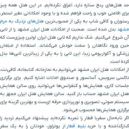
د هتل
های پنج ستاره دارد، اغراق نکرده
ایم. در این هتل همه چیز
برای اقامتی خوب و راحت فراهم شده و با وجود امکاناتی نظیر استخر،
خیابان خسروی نو
۳ دقیقه با خودرو (۱ کیلومتر و ۴۰۱ متر)
ستوران و کافی شاپ به یکی از محبوب‌ترین
هتل‌های نزدیک به حرم
مشهد
بدل شده است. صحبت از امکانات هتل ایران مشهد را از لابی
خیابان خسروی نو
۳ دقیقه با خودرو (۱ کیلومتر و ۴۱۱ متر)
آن شروع می‌کنیم. شک نداریم که لابی هتل ایران اولین چیزی
ست که
حین ورود نگاهتان را سمت خودش می
کشاند. استفاده از مبلمان
حرم ورودی خیابان شیرازی
۳ دقیقه با خودرو (۱ کیلومتر و ۴۳۸ متر)
رشکی و آکواریومی زیبا، این لابی را به یکی از زیباترین لابی
ها بدل
کرده است.
کلیسا انجیلی
۳ دقیقه با خودرو (۱ کیلومتر و ۴۹۱ متر)
ز امکانات هتل ایران مشهد می
توانیم به نمازخانه، کتابخانه، کافی
نت،
تاکسی سرویس، آسانسور و صندوق امانات اشاره کنیم. برای برگزاری
مدرسه علمیه عباسقلی خان
۳ دقیقه با خودرو (۱ کیلومتر و ۵۳۱ متر)
جلسات کاری، همایش‌ها و کنفرانس‌ها می‌توانید روی سالن همایش
هتل ایران مشهد حساب باز کنید. سالن همایش هتل ایران مجهز به
خیابان آزادی (بهجت)
۳ دقیقه با خودرو (۱ کیلومتر و ۵۳۷ متر)
سیستم صوتی، تصویری و نورپردازی حرفه ای‌ست و بهترین گزینه برای
برگزاری همایش‌ها محسوب می‌شود.
ایستگاه قطار شهری سعدی
۳ دقیقه با خودرو (۱ کیلومتر و ۵۶۴ متر)
اگر تابه‌حال سفربا قطار را تجربه نکرده‌اید پیشنهاد می‌کنیم تردید را
نارگذاشته و با خرید
بلیط قطار
از یوتراوز، خودتان را به یک سفر
حرم ورودی حرعاملی
۳ دقیقه با خودرو (۱ کیلومتر و ۵۶۶ متر)