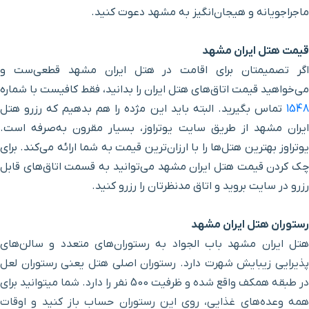
ماجراجویانه و هیجان‌انگیز به مشهد دعوت کنید
.
خانه ملک
۳ دقیقه با خودرو (۱ کیلومتر و ۵۸۶ متر)
قیمت هتل ایران مشهد
گر تصمیمتان برای اقامت در هتل ایران مشهد قطعی
ست و
بازار جنت
۴ دقیقه با خودرو (۱ کیلومتر و ۶۲۴ متر)
می‌خواهید قیمت اتاق‌های هتل ایران را بدانید، فقط کافیست با شماره
1548
تماس بگیرید. البته باید این مژده را هم بدهیم که رزرو هتل
خیابان امام خمینی
۳ دقیقه با خودرو (۱ کیلومتر و ۶۵۲ متر)
ایران مشهد از طریق سایت یوتراوز، بسیار مقرون به‌صرفه است.
یوتراوز بهترین هتل‌ها را با ارزان‌ترین قیمت به شما ارائه می‌کند. برای
حرم ورودی صحن جمهوری
۳ دقیقه با خودرو (۱ کیلومتر و ۶۶۰ متر)
ک کردن قیمت هتل ایران مشهد می
توانید به قسمت اتاق
های قابل
رزرو در سایت بروید و اتاق مدنظرتان را رزرو کنید.
خیابان دانش شرقی
۳ دقیقه با خودرو (۱ کیلومتر و ۷۲۰ متر)
رستوران هتل ایران مشهد
مدرسه پریزاد
۳ دقیقه با خودرو (۱ کیلومتر و ۷۲۱ متر)
هتل ایران مشهد باب الجواد به رستوران‌های متعدد و سالن‌های
پذیرایی زیبایش شهرت دارد. رستوران اصلی هتل یعنی رستوران لعل
مقبره پیر پالان دوز
۳ دقیقه با خودرو (۱ کیلومتر و ۷۴۸ متر)
در طبقه همکف واقع شده و ظرفیت 500 نفر را دارد. شما میتوانید برای
همه وعده‌های غذایی، روی این رستوران حساب باز کنید و اوقات