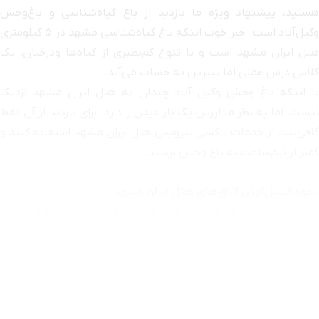
هستید، پیشنهاد ویژه ما بازدید از باغ گیاه‌شناسی و باغ‌وحش
وکیل‌آباد است. خبر خوب اینکه باغ گیاه‌شناسی مشهد در 5 کیلومتری
بیماررستان امام رضا(ع)
۵ دقیقه با خودرو (۲ کیلومتر و ۸۲۴ متر)
هتل ایران مشهد است و با تنوع کم‌نظیری از گیاه‌ها ودرختان، یک
کلاس درس عملی اما شیرین به حساب می‌آید.
ایستگاه قطار شهری شهدا
۵ دقیقه با خودرو (۲ کیلومتر و ۸۲۸ متر)
با اینکه باغ وحش وکیل آباد چندان به هتل ایران مشهد نزدیک
نیست، اما به نظر ما ارزش یک بار دیدن را دارد. برای بازدید از آن فقط
گنبد سبز
۵ دقیقه با خودرو (۲ کیلومتر و ۸۴۶ متر)
کافی‌ست از خدمات تاکسی سرویس هتل ایران مشهد استفاده کنید و
کمتر از نیم‌ساعت به باغ وحش برسید.
میدان توحید
۵ دقیقه با خودرو (۲ کیلومتر و ۸۸۹ متر)
نحوه کنسل‌کردن اتاق‌های هتل ایران مشهد
بیمارستان تخصصی کودکان
۶ دقیقه با خودرو (۲ کیلومتر و ۹۲۱ متر)
خوب است بدانید که هر زمان و به هردلیلی قصد داشتید که اتاق رزرو
دکتر شیخ
شده خود را کنسل کنید، تیم پشتیبانی یوتراوز به کمک شما خواهند
مد. با شماره‌گیری
1548
می‌توانید نسبت به کنسل‌کردن اتاق خود در
بلوار امیرالمومنین
۵ دقیقه با خودرو (۲ کیلومتر و ۹۷۵ متر)
هتل ایران مشهد اقدام کنید. لازم به ذکر است که کنسل‌کردن هتل
یک قاعده کلی ندارد و هر هتل دارای قوانین کنسلی خاص خود است.
بلوار وحدت
۶ دقیقه با خودرو (۲ کیلومتر و ۹۷۵ متر)
توصیه می‌کنیم قبل از رزرو هتل ایران مشهد، قوانین مربوط به