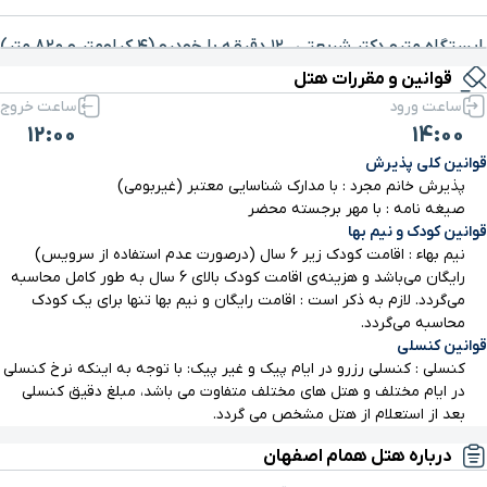
برای بزرگنمایی روی نقشه کلیک کنید
ایستگاه مترو دکتر شریعتی
۱۲ دقیقه با خودرو (۴ کیلومتر و ۸۲۰ متر)
قوانین و مقررات هتل
ساعت ورود
ساعت خروج
مجتمع تجاری پارک
۱۳ دقیقه با خودرو (۵ کیلومتر و ۱۴۷ متر)
12:00
14:00
قوانین کلی پذیرش
خیابان حکیم نظامی
۱۳ دقیقه با خودرو (۶ کیلومتر و ۹ متر)
پذیرش خانم مجرد : با مدارک شناسایی معتبر (غیربومی)
صیغه نامه : با مهر برجسته محضر
کوچه پاچنار
قوانین کودک و نیم بها
۱۳ دقیقه با خودرو (۶ کیلومتر و ۲۵۵ متر)
نیم بهاء : اقامت کودک زیر 6 سال (درصورت عدم استفاده از سرویس)
رایگان می‌باشد و هزینه‌ی اقامت کودک بالای 6 سال به طور کامل محاسبه
محله جُلفا
۱۴ دقیقه با خودرو (۶ کیلومتر و ۳۶۷ متر)
می‌گردد. لازم به ذکر است : اقامت رایگان و نیم بها تنها برای یک کودک
محاسبه می‌گردد.
قوانین کنسلی
گورستان تخت فولاد
۱۵ دقیقه با خودرو (۶ کیلومتر و ۵۰۴ متر)
کنسلی : کنسلی رزرو در ایام پیک و غیر پیک: با توجه به اینکه نرخ کنسلی
در ایام مختلف و هتل های مختلف متفاوت می باشد، مبلغ دقیق کنسلی
بعد از استعلام از هتل مشخص می گردد.
کلیسای وانک
۱۴ دقیقه با خودرو (۶ کیلومتر و ۵۲۲ متر)
درباره هتل همام اصفهان
ایستگاه مترو سی و سه پل
۱۷ دقیقه با خودرو (۶ کیلومتر و ۵۴۲ متر)