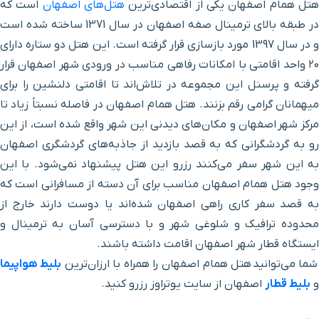
تل همام اصفهان یکی از اقتصادی‌ترین
هتل‌های اصفهان
است که
در طبقه بالای ترمینال صفه اصفهان در سال 1371 ساخته شده است
بلوار آیینه خانه
۱۷ دقیقه با خودرو (۶ کیلومتر و ۷۱۸ متر)
و در سال 1397 مورد بازسازی قرار گرفته است. این هتل دو ستاره دارای
۲۰ واحد اقامتی با امکانات رفاهی مناسب در ورودی شهر اصفهان قرار
خیابان آزادگان
۱۵ دقیقه با خودرو (۶ کیلومتر و ۷۷۸ متر)
گرفته و پرسنل این مجموعه در تلاش‌اند تا اقامتی دلنشین را برای
میهمانان گرامی رقم بزنند. هتل همام اصفهان در فاصله نسبتاً زیاد تا
مادی نیاصرم
۱۸ دقیقه با خودرو (۷ کیلومتر و ۴۳۳ متر)
مرکز شهر اصفهان و مکان‌های دیدنی این شهر واقع شده است، از این
رو به گردشگرانی که به قصد بازدید از جاذبه‌های گردشگری اصفهان
خیابان سجاد
۱۵ دقیقه با خودرو (۷ کیلومتر و ۵۹۵ متر)
به این شهر سفر می‌کنند رزرو این هتل پیشنهاد نمی‌شود. با این
وجود هتل همام اصفهان مناسب برای آن دسته از مسافرانی است که
بزرگراه همت
۱۵ دقیقه با خودرو (۷ کیلومتر و ۶۱۱ متر)
به قصد سفر کاری راهی اصفهان شده‌اند یا دوست دارند خارج از
محدوده ترافیک و شلوغی شهر و با دسترسی آسان به ترمینال و
پل فلزی
۱۷ دقیقه با خودرو (۷ کیلومتر و ۶۴۰ متر)
ایستگاه قطار شهر اصفهان اقامت داشته باشند.
شما می‌توانید هتل همام اصفهان را همراه با ارزان‌ترین
بلیط هواپیما
دالانکوه
۱۳ دقیقه با خودرو (۷ کیلومتر و ۶۴۷ متر)
و
بلیط قطار
اصفهان از سایت یوتراوز رزرو کنید.