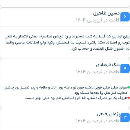
حسین طاهری
رهنان
۳۴ دقیقه با خودرو (۲۰ کیلومتر و ۶۶۰ متر)
6
اقامت در فروردین 1404
گارماسه
۲۷ دقیقه با خودرو (۲۱ کیلومتر و ۲۹۵ متر)
برای اونایی که فقط یه شب مسیرند و رد میشن مناسبه، یعنی انتظار یه هتل
توپ رو اصلا نداشته باشی. نسبت به قیمتش اوکیه ولی امکانات خاصی واقعا
نه، همون هتل اقتصادی حساب کن.
میدان استقلال
۳۹ دقیقه با خودرو (۲۶ کیلومتر و ۳۸۵ متر)
بابک فرهادی
فرودگاه بین المللی
۴۳ دقیقه با خودرو (۳۱ کیلومتر و ۹۷۳ متر)
8
اقامت در فروردین 1404
نصرآباد
۱ ساعت و ۲۹ دقیقه با خودرو (۷۵ کیلومتر و ۵۴۱ متر)
هوای خیلی خیلی خوبی داشت چون تو دامنه بود، اتاقا و ملافه‌ و پتو تميـــــز بودن. شهر
عجایب کنار هنل برا بچه‌ها قشنگ بود.
ظروف یک بار مصرف داشتن، اگه ظروف دائمی هم بود خیلی بهتر میشد.
پژمان رفیعی
3
اقامت در فروردین 1404