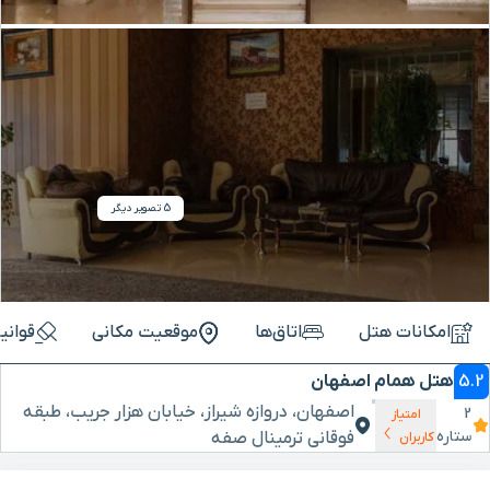
5 تصویر دیگر
امکانات هتل
اتاق‌ها
موقعیت مکانی
قوانی
5.2
هتل همام اصفهان
اصفهان، دروازه شیراز، خیابان هزار جریب، طبقه
2
امتیاز
ستاره
فوقانی ترمینال صفه
کاربران