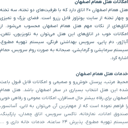
خیابان آبشار
۱۷ دقیقه با خودرو (۷ کیلومتر و ۶۶۳ متر)
امکانات هتل همام اصفهان
هتل همام اصفهان 20 اتاق دارد که با ظرفیت‌های دو تخته، سه تخته
خیابان فردوسی
۱۹ دقیقه با خودرو (۷ کیلومتر و ۶۶۸ متر)
و چهار تخته از سایت یوتراوز قابل رزرو است. فضای بزرگ و تمیزی
اتاق‌های از نکات مهم هتل همام اصفهان محسوب می‌شود. از
بیمارستان شهید بهشتی
۱۷ دقیقه با خودرو (۷ کیلومتر و ۷۲۷ متر)
امکانات خوب در اتاق‌های این هتل می‌توان به تلویزیون، تلفن،
آباژور، دم پایی، سرویس بهداشتی فرنگی، سیستم تهویه مطبوع،
پل خواجو
۱۸ دقیقه با خودرو (۸ کیلومتر و ۲۷۱ متر)
سیستم سرمایشی و گرمایشی، صبحانه به صورت روم سرویس، حمام
اشاره کرد.
پل بزرگمهر
۱۵ دقیقه با خودرو (۸ کیلومتر و ۳۶۸ متر)
خدمات هتل همام اصفهان
پل مارنان
۱۷ دقیقه با خودرو (۸ کیلومتر و ۳۷۱ متر)
محیط مرتب، پرسنل خوش‌رو و صمیمی و امکانات قابل قبول باعث
شده این هتل انتخاب بسیاری در سفر اصفهان باشد
.
هتل همام
اصفهان برای رفاه بیشتر حال مسافران، امکانات عمومی و رفاهی خوبی
میدان انقلاب
۲۰ دقیقه با خودرو (۸ کیلومتر و ۳۷۲ متر)
را فراهم نموده است که از مهم‌ترین آن می‌توان به لابی، آسانسور،
صندوق امانات، نمازخانه، تاکسی سرویس، اتاق چمدان، پارکینگ،
رستوران شهرزاد
۱۹ دقیقه با خودرو (۸ کیلومتر و ۴۱۸ متر)
سیستم تهویه مطبوع، پذیرش ۲۴ ساعته، خدمات خانه داری و ...