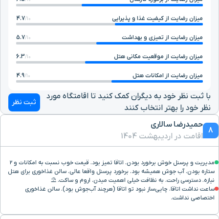
خانه تاریخی
۲۴ دقیقه با خودرو (۱۱ کیلومتر و ۳۶۳ متر)
میزان رضایت از کیفیت غذا و پذیرایی
4.7
کیانپور(گیلانیان)
10/
میزان رضایت از تمیزی و بهداشت
5.7
10/
خیابان ابن سینا
۲۹ دقیقه با خودرو (۱۱ کیلومتر و ۴۲۴ متر)
میزان رضایت از موقعیت مکانی هتل
6.3
10/
دردشت
۲۶ دقیقه با خودرو (۱۱ کیلومتر و ۵۴۹ متر)
میزان رضایت از امکانات هتل
4.9
10/
با ثبت نظر خود به دیگران کمک کنید تا اقامتگاه مورد
ثبت نظر
باغ پرندگان
۲۵ دقیقه با خودرو (۱۱ کیلومتر و ۶۰۷ متر)
نظر خود را بهتر انتخاب کنند
حمیدرضا سالاری
8
بیمارستان چمران
۲۰ دقیقه با خودرو (۱۱ کیلومتر و ۶۵۴ متر)
اقامت در اردیبهشت 1404
مسجد جامع(مسجد جامع
مدیریت و پرسنل خوش برخورد بودن. اتاقا تمیز بود. قیمت خوب نسبت به امکانات و ۲
۲۹ دقیقه با خودرو (۱۱ کیلومتر و ۶۸۳ متر)
عتیق)
ستاره بودن. آب جوش همیشه بود. برخورد پرسنل واقعا عالی. سالن غذاخوری برای هتل
نیازه. دسترسی راحت. به نظافت خیلی اهمیت میدن. اروم و ساکت. ⛱️
ساعت نداشت اتاقا. چایی‌ساز نبود تو اتاقا (هرچند آب‌جوش بود). سالن غذاخوری
اختصاصی نداشت.
مسجد جامع برسیان
۲۹ دقیقه با خودرو (۱۱ کیلومتر و ۶۸۳ متر)