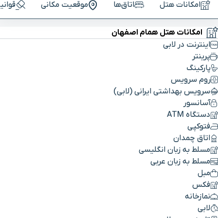
امکانات هتل
اتاق‌ها
موقعیت مکانی
قوانی
امکانات هتل همام اصفهان
اینترنت در لابی
پرینتر
پارکینگ
روم سرویس
سرویس بهداشتی ایرانی (لابی)
آسانسور
دستگاه ATM
فتوکپی
اتاق چمدان
مسلط به زبان انگلیسی
مسلط به زبان عربی
مبل
فکس
نمازخانه
لابی