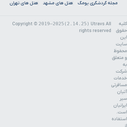
مجله گردشگری یومگ
هتل های مشهد
هتل های تهران
کلیه
2019–2025(2.14.25)
Copyright ©
Utravs All
حقوق
rights reserved
این
سایت
محفوظ
و متعلق
به
شرکت
خدمات
مسافرتی
آتیان
سیر
ایرانیان
است.
استفاده
از