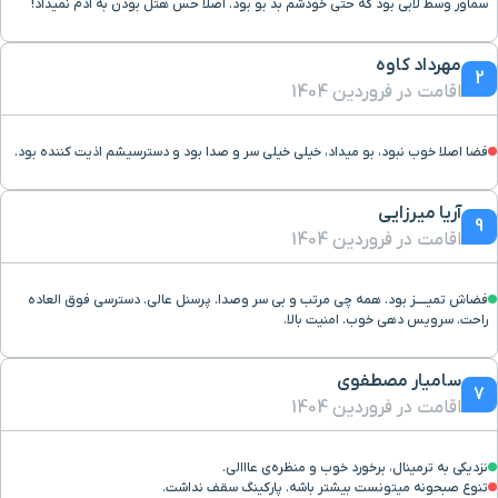
سماور وسط لابی بود که حتی خودشم بد بو بود. اصلا حس هتل بودن به آدم نمیداد!
طوقچی
۳۸ دقیقه با خودرو (۱۴ کیلومتر و ۵۴ متر)
مهرداد کاوه
2
مجتمع اصفهان سیتی
اقامت در فروردین 1404
۲۳ دقیقه با خودرو (۱۴ کیلومتر و ۴۱۳ متر)
سنتر
فضا اصلا خوب نبود، بو میداد، خیلی خیلی سر و صدا بود و دسترسیشم اذیت کننده بود.
راه آهن
۲۵ دقیقه با خودرو (۱۶ کیلومتر و ۷۴۳ متر)
آریا میرزایی
9
اقامت در فروردین 1404
آتشگاه اصفهان
۲۹ دقیقه با خودرو (۱۶ کیلومتر و ۸۱۳ متر)
فضاش تميـــــز بود. همه چی مرتب و بی سر وصدا. پرسنل عالی. دسترسی فوق العاده
منار جنبان
۳۱ دقیقه با خودرو (۱۷ کیلومتر و ۴۳۰ متر)
راحت. سرویس دهی خوب. امنیت بالا.
بزرگراه چمران
۲۷ دقیقه با خودرو (۱۸ کیلومتر و ۷۹۱ متر)
سامیار مصطفوی
7
اقامت در فروردین 1404
حمام رهنان(دوقلو)
۳۳ دقیقه با خودرو (۱۸ کیلومتر و ۹۵۳ متر)
نزدیکی به ترمینال، برخورد خوب و منظره‌ی عااالی.
تنوع صبحونه میتونست بیشتر باشه. پارکینگ سقف نداشت.
ترمینال مسافربری کاوه
۳۲ دقیقه با خودرو (۱۹ کیلومتر و ۳۵۹ متر)