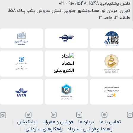
تلفن پشتیبانی:
1548
91001548 - 021
تهران، دریان نو، همایونشهر جنوبی، نبش سروش یکم، پلاک 158،
طبقه 3، واحد 3.
تماس با ما
درباره ما
قوانین و مقررات
اپلیکیشن
راهنما و قوانین استرداد
راهکارهای سازمانی