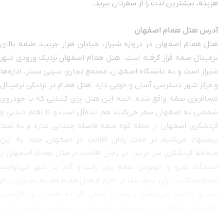
هزینه، بیشترین لذت را از سفرتان ببرید.
مدرسه چهارباغ
۲۲ دقیقه با خودرو (۹ کیلومتر و ۵ متر)
آدرس هتل همام اصفهان
خیابان استانداری
۲۳ دقیقه با خودرو (۹ کیلومتر و ۶ متر)
هتل همام اصفهان در دروازه شیراز، خیابان هزار جریب، طبقه بالای
ترمینال صفه قرار گرفته است. هتل همام اصفهان نزدیک ورودی شهر
خیابان چهارباغ
۲۲ دقیقه با خودرو (۹ کیلومتر و ۶۴ متر)
شیراز است و به دانشگاه اصفهان، مجتمع تجاری سیتی سنتر، اداره‌ها
و مرکز شهر دسترسی آسان و خوبی دارد. هتل همام در نزدیکی ترمینال
خیابان سلمان فارسی
۱۷ دقیقه با خودرو (۹ کیلومتر و ۱۳۱ متر)
مسافربری صفه واقع شده. البته این هتل برای کسانی که با خودروی
شخصی به اصفهان سفر می‌کنند هم ایده‌آل است و تا نقاط دیدنی‌ و
نمایشگاه بین المللی
۱۹ دقیقه با خودرو (۹ کیلومتر و ۲۴۹ متر)
گردشگری اصفهان از جمله کوه صفه فاصله چندانی ندارد و به شما
پیشنهاد می‌کنیم در مدت زمان اقامت در اصفهان حتما به این
کاخ عالی قاپو
۲۴ دقیقه با خودرو (۹ کیلومتر و ۲۶۶ متر)
منطقه گردشگری سر بزنید. در زمان اقامت در هتل همام اصفهان از
ایستگاه مترو و اتوبوس صفه برای رفت و آمد در شهر می‌توانید
سینما سپاهان
۲۱ دقیقه با خودرو (۹ کیلومتر و ۳۰۷ متر)
استفاده کنید. برای صرف غذا در خارج از هتل همام هم به رستوران بام
سبز و شاندیز می‌توانید بروید. از طرفی اگر به هیجان و بازی‌های
پل قدیر
۱۵ دقیقه با خودرو (۹ کیلومتر و ۳۳۸ متر)
کامپیوتری علاقه دارید، می‌توانید به شهربازی سرزمین عجایب که در