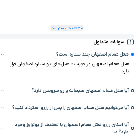
پشتیبانی یوتراوز با شماره
1548
تماس بگیرید. بعد از ارتباط با واحد
ترمینال مسافربری زاینده رود
۱۶ دقیقه با خودرو (۹ کیلومتر و ۶۵۳ متر)
پشتیبانی هتل یوتراوز، می‌توانید تاریخ ورود و خروج‌تان به اصفهان و
نوع اتاق موردنظرتان را با همکاران ما درمیان بگذارید تا آن‌ها با نهایت
خیابان مشتاق
۱۹ دقیقه با خودرو (۹ کیلومتر و ۷۳۲ متر)
دقت و سرعت، فرایند رزرو هتل را برای شما و همراهانتان انجام بدهند.
مشاهده بیشتر
سوالات متداول
مسجد امام
۲۳ دقیقه با خودرو (۱۰ کیلومتر و ۲ متر)
هتل همام اصفهان چند ستاره است؟
رستوران ملک سلطان جارچی
هتل همام اصفهان در فهرست هتل‌های دو ستاره اصفهان قرار
۲۵ دقیقه با خودرو (۱۰ کیلومتر و ۱۵۶ متر)
باشی
دارد.
خیابان چهارباغ پایین
۲۳ دقیقه با خودرو (۱۰ کیلومتر و ۲۶۵ متر)
آیا هتل همام اصفهان صبحانه و رو سرویس دارد؟
خیابان بزرگمهر
۱۸ دقیقه با خودرو (۱۰ کیلومتر و ۲۸۴ متر)
آیا می‌توانیم هتل همام اصفهان را پس از رزرو استرداد کنیم؟
انگورستان ملک
۲۳ دقیقه با خودرو (۱۰ کیلومتر و ۳۳۴ متر)
آیا امکان رزرو هتل همام اصفهان با تخفیف از یوتراوز وجود
دارد؟ د.