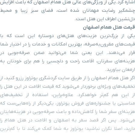
اشاره کرد. یکی از ویژگی‌های عالی هتل همام اصفهان که باعث افزایش
خیابان 22 بهمن
۱۴ دقیقه با خودرو (۸ کیلومتر و ۴۸۶ متر)
چشمگیر رضایت مهمانان شده است، فضای سبز زیبا و محیط
دل‌نشین اطراف این هتل است.
سی و سه پل
۲۰ دقیقه با خودرو (۸ کیلومتر و ۵۷۰ متر)
قیمت
هتل همام اصفهان
یکی از بزرگ‌ترین مزیت‌های هتل‌های دو‌ستاره این است که با
خیابان شمس آبادی
۲۰ دقیقه با خودرو (۸ کیلومتر و ۶۱۴ متر)
قیمت‌های مقرون‌به‌صرفه، بهترین امکانات و خدمات را در اختیار شما
قرار می‌دهند. این یعنی شما می‌توانید ضمن صرفه‌جویی در
خیابان شیخ بهایی
۲۱ دقیقه با خودرو (۸ کیلومتر و ۷۱۸ متر)
هزینه‌های سفرتان، اقامت راحت و دلچسبی را هم برای خودتان به
ارمغان بیاورید.
لنبان
۱۹ دقیقه با خودرو (۸ کیلومتر و ۷۳۳ متر)
اگر هتل همام اصفهان را از طریق سایت گردشگری یوتراوز رزرو کنید، از
تخفیف‌های ویژه‌ای برخوردار می‌شوید که قیمت اقامت در این هتل‌ را
سینما ساحل
۲۱ دقیقه با خودرو (۸ کیلومتر و ۸۴۱ متر)
از این هم کم‌تر خواهدکرد. علاوه‌براین، استفاده از تخفیف‌های
مناسبتی یا جشنواره‌های فروش یوتراوز، یکی‌دیگر از راه‌هایی‌ست که
خیابان آمادگاه
۲۲ دقیقه با خودرو (۸ کیلومتر و ۸۵۲ متر)
هزینه‌ای سفر شما را کاهش‌داده و باعث صرفه‌جویی در هزینه‌هایتان
می‌شود. پس اگر قصد سفر به اصفهان و اقامت در هتل همام را
خیابان باغ گلدسته
۲۲ دقیقه با خودرو (۸ کیلومتر و ۹۹۲ متر)
دارید، اصلا نگران نباشید؛ یوتراوز به شما کمک می‌کند تا با کم‌ترین