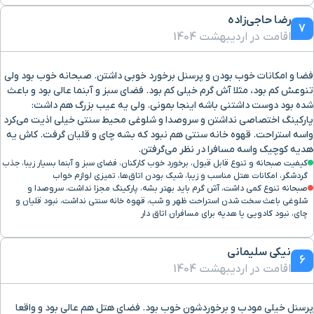
رضا حاجی‌زاده
7
اقامت در اردیبهشت 1404
فضا و امکانات خوب بودن و پرسنل برخورد خوبی داشتن. صبحانه خوب بود ولی
تنوعش کم بود، مثلا آش گرم خیلی کم بود. فضای سبز و آبنما عالی بود و باعث
شده بود دوست داشتنی باشه اینجا بمونی. ولی یه عیب بزرگ هم داشت:
پارکینگ اختصاصی نداشتن و سروصدا و شلوغی محیط سنتی خیلی اذیت می‌کرد
واسه استراحت. قهوه خانه سنتی هم نبود که بشه چای و قلیان گرفت. کاش یه
هدیه کوچیک واسه مسافرا در نظر می‌گرفتن.
کیفیت صبحانه و تنوع قابل قبول، برخورد خوب کارکنان، فضای سبز و آبنما بسیار زیبا، جذب
گردشگر، امکانات هتل مناسب و زیبا، شیک بودن اتاق‌ها، تمیزی لوازم خواب
صبحانه تنوع کمی داشت، آش گرم باید بهتر بشه، پارکینگ مجزا نداشت، سروصدا و
شلوغی باعث سخت شدن استراحت ظهر و شب، قهوه خانه سنتی نداشت، نبود قلیان و
چای، نبود کادویی یا هدیه برای مسافران اتاق دار
نیکی سلیمانی
6
اقامت در اردیبهشت 1404
پرسنل خیلی مودب و برخوردشون خوب بود. فضای هتل هم عالی بود و واقعا