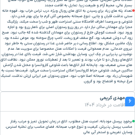
بسیار عالی، محیط آرام و طبیعت زیبا، تمایل به اقامت مجدد
تعداد پله های زیاد برای رسیدن به اتاق های رویال ویژه، درب تراس خراب بود، قهوه خانه
سنتی نداشت قلیان و چایی، تنوع صبحانه بخصوص آش گرم جا برای بهتر شدن دارد،
شلوغی و سروصدا اطراف اقامتگاه سنتی استراحت ظهر و شب را سخت میکند، پارکینگ
مجزا برای مهمانان ساکن نیاز دارد، در روز رزرو رستوران اصلی برای ناهار رزرو بود و اجازه
ورود نبود، قسمت کوچکی خارج از رستوران برای مهمانان گذاشته شده که جالب نبود، صبح
زود آب دوش ضعیف بود، گچ سقف فرو ریخت، لامپ چراغ سوخته بود عوض نشده بود،
پارک ماشین مشکل بود، اطلاع رسانی دیر حاضر شدن غذا در رستوران سنتی به خاطر نبود
نیروی خدماتی، عدم همخوانی قیمت با امکانات هتل مخصوصا برای سوییت ها، عدم
نوشیدنی پذیرایی در چک این، وسایل بهداشتی شارژ نمی شد، قیمت بالای غذا در رستوران،
اتاق‌های رویال دو تا خراب بودند و تعمیر تا بعد از تعطیلات نوروز ممکن نبود، نظافت اتاق
های سنتی ضعیف بود، چایخانه کنار اتاق‌ها باعث شلوغی کاروانسرا و مختل شدن آرامش
ساکنین می‌شد، شلوغی حیاط کاروانسرا امکان استراحت را سخت می‌کرد، قیمت‌ها نسبت به
شهرستان زیاد بود، صبحانه اصلا خوب نبود، منوی رستوران غیر ایرانی ارزش نداشت، استیک
مرغ نپخته و افتضاح بود و گرون.
مهدی کریمی
6
اقامت در خرداد 1404
برخورد پرسنل مودبانه، امنیت هتل مطلوب، اتاق در زمان تحویل تمیز و مرتب، رفتار
مناسب پرسنل پذیرش، کیفیت و تنوع خوب صبحانه، فضای مناسب برای تخلیه استرس،
وسایل تفریحی و استخر آبی عالی