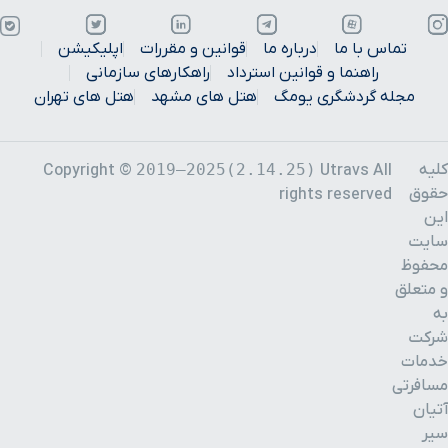
تماس با ما
درباره ما
قوانین و مقررات
اپلیکیشن
راهنما و قوانین استرداد
راهکارهای سازمانی
مجله گردشگری یومگ
هتل های مشهد
هتل های تهران
کلیه
2019–2025(2.14.25)
Copyright ©
Utravs All
حقوق
rights reserved
این
سایت
محفوظ
و متعلق
به
شرکت
خدمات
مسافرتی
آتیان
سیر