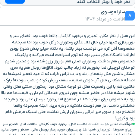
نظر خود را بهتر انتخاب کنند
سارا موسوی
8
اقامت در مرداد 1404
این هتل از نظر مکان، تمیزی و برخورد کارکنان واقعا خوب بود. فضای سبز و
نورپردازی شبها خیلی حال داد. غذای رستوران در کل خوب بود اما صبحانه
مخصوصا آش گرم می تونست بهتر باشه. یه نکته خیلی بدش شلوغ بودن
اطراف اقامتگاه های سنتی بود که توی استراحت اذیت می‌کنه و پارکینگ
مخصوص هم نداشت. رستوران اصلی هم تو روز رزرو شده بود و مجبور شدیم
تو مکان کوچیکی غذا بخوریم که زیاد جالب نبود. اتاق‌ها رویال هم یه سری
مشکل داشتن مثل پله‌های زیاد و درب تراس خراب که تا عید تعمیر نمیشه! به
اضافه مشکلاتی مثل آب دوش ضعیف، سقف ریزش کرده و لامپ سوخته! پارک
ماشین هم با این وضعیت هتل تو کوچه مشکل بود. رستوران سنتی هتل وقتی
شلوغ میشه غذا دیر حاضر میشه چون نیروی خدماتی کم دارن. قیمت‌ها هم بالا
بود به خصوص برای سوئیت‌ها. در مجموع اما برخورد پرسنل عالی بود و هرچند
مشکلاتی داشت، باز هم دوست داشتیم دوباره بریم. البته صبحونه واقعا
افتضاح بود و منوی غیر ایرانی رستوران ارزش نداشت حتی استیک مرغش خام
بود و گرون!
موقعیت مکانی خوب، امکانات مناسب هتل، برخورد خوب کارکنان، نظافت اتاق، فضای سبز
زیبای محوطه، نورپردازی شبها، غذای رستوران خوب، رفتار پرسنل عالی، استخر و سونا عالی،
امکانات کامل تفریحی، منظره بی نظیر، اتاق ها تمیز و زیبا، رستوران های خوب، فضای