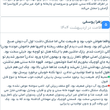
در اطراف اقامتگاه سنتی، شلوغی و سروصدای چایخانه و افراد غیر ساکن در کاروانسرا که
آرامش را مختل می‌کند
زهرا یوسفی
5
اقامت در اردیبهشت 1404
واقعا هواش خوب بود و طبیعت عالی اما مشکل داشت؛ اول آب دوش صبح
خیلی کم بود، وسط شب دیدم گچ سقف ریخته و لامپها هم خاموش مونده بودن!
کلی ناراحت شدم. پارک ماشین هم با اینکه هتل تو کوچه بود خیلی سخت بود.
رستوران اصلی موقع ناهار رزرو بود و بهمون اجازه ورود ندادن! مجبور شدیم تو
یه جای کوچیک بخوریم که اصلا خوشمون نیومد. قهوه خانه سنتی هم نداشتن،
وسایل بهداشتی شارژ نمی‌شد و قیمت غذاها خیلی بالا بود. چک این هم خیلی
طول کشید و اصلا نوشیدنی ندادن. تنها نکته خوبش برخورد پرسنل بود.
محیط آرام، طبیعت زیبا، برخورد مناسب پرسنل پذیرش، کیفیّت خوب صبحانه و تنوع قابل
قبول
صبح زود آب دوش ضعیف بود، گچ سقف ریزش کرد، لامپ سوخته عوض نشده بود،
پارکینگ مشکل داشت، نبود قهوه خانه سنتی و چای و قلیان، وسایل بهداشتی شارژ نمی
شد، قیمت غذا و غذاهای غیر ایرانی رستوران ضعیف و گران، رستوران اصلی برای ناهار رزرو
بود و دسترسی سخت بود، قسمتی کوچیک برای مهمانان گذاشته بودند که بد بود، چک
این وقت گیر و بدون نوشیدنی پذیرایی