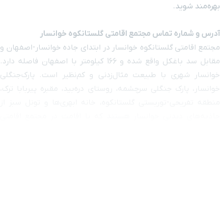
بهره‌مند شوید.
آدرس و شماره تماس مجتمع اقامتی گلستانکوه خوانسار
مجتمع اقامتی گلستانکوه خوانسار در ابتدای جاده خوانسار-اصفهان و
مقابل سد باغکل واقع شده و 166 کیلومتر با اصفهان فاصله دارد.
خوانسار شهری با طبیعت مثال‌زدنی و کم‌نظیر است. پارک‌جنگلی
خوانسار، پارک جنگلی سرچشمه، روستای دره‌بید، مقبره پیربابا ترک،
منطقه تفریحی-توریستی گلستانکوه، خانه ابهری‌ها و تونل سبز از
جاذبه‌های دیدنی خوانسار هستند که با اقامت در مجتمع اقامتی
گلستانکوه خوانسار دسترسی به آن‌ها آسان است.
اگر درباره امکانات و خدمات مجتمع اقامتی گلستانکوه خوانسار سوال
ارید، می‌توانید با شماره
1548
تماس بگیرید. تیم پشتیبانی سایت
یوتراوز در تمام لحظات سفر همراه شما هستند و به صورت 24 ساعته
و در 7 روز هفته شما را راهنمایی می‌کنند.
رزرو اینترنتی مجتمع اقامتی گلستانکوه خوانسار