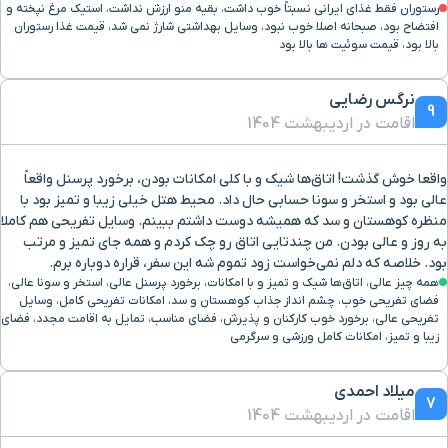
رستوران فقط غذای ایرانی نسبتاً خوب داشت، بقیه منو ارزش نداشت، استیک مرغ نپخته و
افتضاح بود، صبحانه اصلا خوب نبود، وسایل بهداشتی شارژ نمی شد، قیمت غذا رستوران
بالا بود، قیمت سوئیت ها بالا بود
نرگس رضایی
9
اقامت در اردیبهشت 1404
واقعا خوش گذشت! اتاق‌ها شیک و با کلی امکانات بودن، برخورد پرسنل واقعاً
عالی بود و استخر و سونا حسابی حال داد. محیط هتل خیلی زیبا و تمیز بود با
منظره کوهستان و سد که همیشه دوست داشتم ببینم. وسایل تفریحی هم کاملا
به روز و عالی بودن. من چندتایی اتاق رو چک کردم و همه جای تمیز و مرتب
بود. خلاصه که دلم نمی‌خواست زود تموم شه این سفر، قراره دوباره برم.
همه چیز عالی، اتاق‌ها شیک و تمیز و با امکانات، برخورد پرسنل عالی، استخر و سونا عالی،
فضای تفریحی خوب، چشم انداز جذاب کوهستان و سد، امکانات تفریحی کامل، وسایل
تفریحی عالی، برخورد خوب کارکنان و پذیرش، فضای مناسب، تمایل به اقامت مجدد، فضای
زیبا و تمیز، امکانات کامل ورزشی و سرگرمی
میلاد احمدی
7
اقامت در اردیبهشت 1404