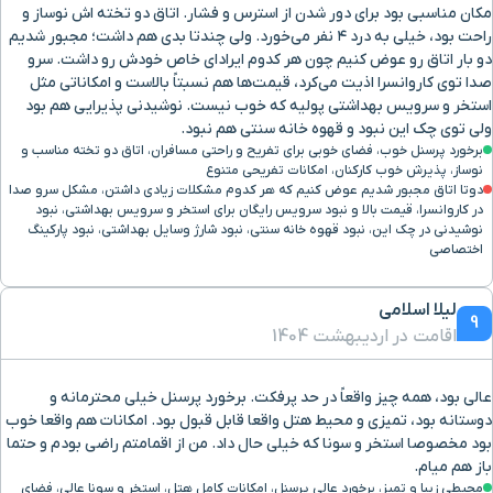
مکان مناسبی بود برای دور شدن از استرس و فشار. اتاق دو تخته اش نوساز و
راحت بود، خیلی به درد ۴ نفر می‌خورد. ولی چندتا بدی هم داشت؛ مجبور شدیم
دو بار اتاق رو عوض کنیم چون هر کدوم ایرادای خاص خودش رو داشت. سرو
صدا توی کاروانسرا اذیت می‌کرد، قیمت‌ها هم نسبتاً بالاست و امکاناتی مثل
استخر و سرویس بهداشتی پولیه که خوب نیست. نوشیدنی پذیرایی هم بود
ولی توی چک این نبود و قهوه خانه سنتی هم نبود.
برخورد پرسنل خوب، فضای خوبی برای تفریح و راحتی مسافران، اتاق دو تخته مناسب و
نوساز، پذیرش خوب کارکنان، امکانات تفریحی متنوع
دوتا اتاق مجبور شدیم عوض کنیم که هر کدوم مشکلات زیادی داشتن، مشکل سرو صدا
در کاروانسرا، قیمت بالا و نبود سرویس رایگان برای استخر و سرویس بهداشتی، نبود
نوشیدنی در چک این، نبود قهوه خانه سنتی، نبود شارژ وسایل بهداشتی، نبود پارکینگ
اختصاصی
لیلا اسلامی
9
اقامت در اردیبهشت 1404
عالی بود، همه چیز واقعاً در حد پرفکت. برخورد پرسنل خیلی محترمانه و
دوستانه بود، تمیزی و محیط هتل واقعا قابل قبول بود. امکانات هم واقعا خوب
بود مخصوصا استخر و سونا که خیلی حال داد. من از اقمامتم راضی بودم و حتما
باز هم میام.
محیطی زیبا و تمیز، برخورد عالی پرسنل، امکانات کامل هتل، استخر و سونا عالی، فضای