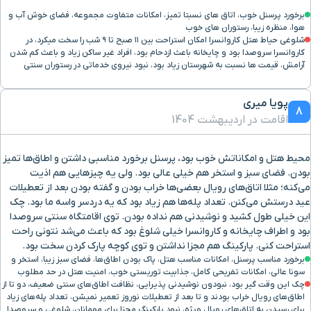
برخورد پرسنل خوب، اتاق های نسبتا تمیز، امکانات متفاوت مجموعه، فضای خوش آب و
هوا، منظره زیبا، رستوران های خوب
شلوغی حیاط هتل کاروانسرا امکان استراحت بین ۱۱ صبح تا ۹ شب را سخت میکرد، در
کاروانسرا سروصدا بود و چایخانه باعث ازدحام بود، افراد غیر ساکن زیاد و باعث کم شدن
آرامش، قیمت ها نسبت به شهرستان زیاد بود، نبود نیروی خدماتی در رستوران سنتی
پویا میری
8
اقامت در اردیبهشت 1404
محیط هتل و امکاناتش خوب بود، پرسنل برخورد مناسبی داشتن و اطاق‌ها تمیز
بودن. فضای سبز و استخر هم خیلی عالی بود. ولی یه چیزهایی هم اذیت
می‌کنه؛ مثلا اتاق‌های رویال بعضی‌ها خراب بودن و گفته بودن بعد از تعطیلات
عید درستش می‌کنن. تعداد پله‌ها هم زیاد بود که یه دردسر واسه ما بود. چک
این خیلی طول کشید و نوشیدنی هم نداده بودن. توی اقامتگاه سنتی سروصدا
بود و اطراف چایخانه و کاروانسرا خیلی شلوغ بود که باعث می‌شد نتونی راحت
استراحت کنی. پارکینگ هم مجزا نداشتن و توی کوچه پارک کردن سخت بود.
برخورد مناسب پرسنل، امکانات مناسب هتل، پاک بودن اطاق‌ها، فضای سبز زیبا، استخر و
سونا عالی، امکانات تفریحی کامل، جذابیت توریستی خوب، امنیت هتل در حد مطلوب
چک این وقت گیر بود، نبودون نوشیدنی پذیرایی، نظافت اطاق‌های سنتی ضعیف، دو تا از
اطاق‌های رویال خراب بودند و تا بعد از تعطیلات نوروز تعمیر نمیشن، تعداد پله‌های زیاد
برای رسیدن به اتاق‌های رویال ویژه، نبود پارکینگ مجزا برای مهمانان، شلوغی و سروصدا