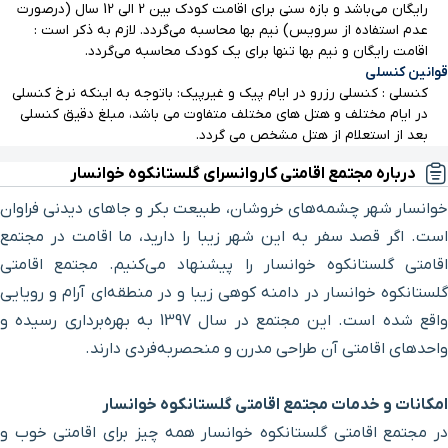
رایگان می‌باشد و بازه سنی برای اقامت کودک بین 2 الی 12 سال (درصورت
عدم استفاده از سرویس) نیم بها محاسبه می‌گردد. لازم به ذکر است :
خیابان
۱۴ ساعت و ۳ دقیقه با خودرو (۱۱۵۱ کیلومتر و ۲۲۴ متر)
اقامت رایگان و نیم بها تنها برای یک کودک محاسبه می‌گردد.
سرچشمه
قوانین کنسلی
کنسلی : کنسلی رزرو در ایام پیک و غیرپیک: باتوجه به اینکه نرخ کنسلی
در ایام مختلف و هتل های مختلف متفاوت می باشد، مبلغ دقیق کنسلی
بعد از استعلام از هتل مشخص می گردد.
درباره مجتمع اقامتی کاروانسرای گلستانکوه خوانسار
خوانسار شهر چشمه‌های خروشان، طبیعت بکر و جاهای دیدنی فراوان
است. اگر قصد سفر به این شهر زیبا را دارید، ما اقامت در مجتمع
اقامتی گلستانکوه خوانسار را پیشنهاد می‌کنیم. مجتمع اقامتی
گلستانکوه خوانسار در دامنه کوهی زیبا و در منطقه‌ای آرام و رویایی
واقع شده است. این مجتمع در سال 1397 به بهره‌برداری رسیده و
واحدهای اقامتی آن طراحی مدرن و منحصربه‌فردی دارند.
امکانات و خدمات مجتمع اقامتی گلستانکوه خوانسار
در مجتمع اقامتی گلستانکوه خوانسار همه چیز برای اقامتی خوب و