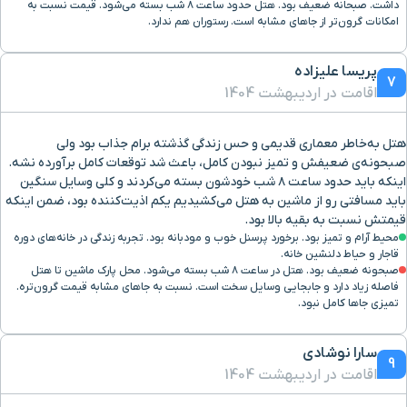
داشت. صبحانه ضعیف بود. هتل حدود ساعت ۸ شب بسته می‌شود. قیمت نسبت به
امکانات گرون‌تر از جاهای مشابه است. رستوران هم ندارد.
پریسا علیزاده
7
اقامت در اردیبهشت 1404
هتل به‌خاطر معماری قدیمی و حس زندگی گذشته برام جذاب بود ولی
صبحونه‌ی ضعیفش و تمیز نبودن کامل، باعث شد توقعات کامل برآورده نشه.
اینکه باید حدود ساعت ۸ شب خودشون بسته می‌کردند و کلی وسایل سنگین
باید مسافتی رو از ماشین به هتل می‌کشیدیم یکم اذیت‌کننده بود، ضمن اینکه
قیمتش نسبت به بقیه بالا بود.
محیط آرام و تمیز بود. برخورد پرسنل خوب و مودبانه بود. تجربه زندگی در خانه‌های دوره
قاجار و حیاط دلنشین خانه.
صبحونه ضعیف بود. هتل در ساعت ۸ شب بسته می‌شود. محل پارک ماشین تا هتل
فاصله زیاد دارد و جابجایی وسایل سخت است. نسبت به جاهای مشابه قیمت گرون‌تره.
تمیزی جاها کامل نبود.
سارا نوشادی
9
اقامت در اردیبهشت 1404