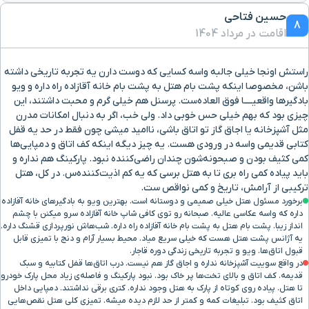
حسین فتاحی
8
اقامت در مرداد 1404
راستش اونجا خیلی جالبه واسه کسایی که دوست دارن یه تجربه تاریخی داشته
باشن، مخصوصا اینکه پشت بام هتل به پشت بام خانه آقازاده راه داره و ویو
بادگیرها واقعیــــا فوق العاده‌ست. پرسنل هم خیلی گرم و محبت داشتند، این
چیزی بود که بهم خیلی حس خوبی داد. ولی خب، اگر به دنبال امکانات مدرن
مثل آشپزخانه یا اجاق گاز تو اتاق باشی، ناامید میشی چون فقط در حد یه قفل
کتابی قدیمی واسه در ورودی هست. یه چیز دیگه اینکه کف اتاق و دمپایی‌ها
کمی کثیف بودن و صبحونه‌شون چندان راضی‌کننده نبود. پارکینگ هم نداره و
باید پیاده کمی راه بری تا به هتل برسی که یه کم اذیت‌کننده‌س. در کل، هتل
ترکیبی از آرامش، تاریخ و کمی نواقص ست.
برخورد مسئول هتل خیلی صمیمی و دوستانه است. بهترین ویو به بادگیرهای خانه آقازاده
داره که واسه عکاسی عالیه. صبحانه رو توی کافی شاپ خانه آقازاده سرو میکنن با چشم
انداز زیبا. پشت بام هتل به پشت بام خانه آقازاده راه داره. شب‌هاش نورپردازی قشنگ داره.
یه آژانس پشت هتل هست که خیلی سریع میاد. محیط بسیار آرام و دنج با تمیزی قابل
قبول اتاق‌ها. ویو و تجربه تاریخی زندگی دوره قاجار.
در واقع سوییت آشپزخانه نداره و اجاق گاز هم نیست. درب اتاق‌ها قفل کتابیه و سبک
قدیمه. کف اتاق و بالای تخت‌ها پر خاک بود. نبود پارکینگ و فاصله‌ی زیاد محل پارک خودرو
تا هتل. پیاده روی کوتاه از پارک به هتل وجود نداره. کتری برقی نداشتند. دمپایی داخل
اتاق کثیف بود. تبلیغات کمه و کمتر از حد لازم دیده میشه. تمیزی کلی هتل نقص‌هایی