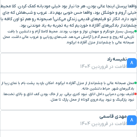
واقعا پرسنل اینجا عالی بودن، هر جا نیاز بود خیلی مودبانه کمک کردن. کلا محیط
خیلی آروم و خوشگل بود، واقعا حس خوبی بهم داد. غروب و شب‌هاش که جای
خود داره، انگار تو فیلم‌های قدیمی زندگی می‌کنی! صبحونه رو هم تو اون کافه با
چشم‌انداز بادگیرهای آقازاده خوردیم که یه تجربه به یاد موندنی بود.
پرسنل بسیار خونگرم و مهمان نواز و مودب بودند. محیط کاملا آرام و دلنشین با بافت
تاریخی که روح و جسم آدم را آرامش می‌دهد. شب‌های رویایی و غروب عالی داشت. محل
صبحانه عالی با چشم‌انداز منزل آقازاده ابرکوه.
نفیسه راد
8
اقامت در فروردین 1404
محل صبحانه عالی با چشم‌انداز از منزل آقازاده ابرکوه. امکان بازدید پشت بام با نمای زیبا از
بادگیرهای شهر. حیاط دلنشین خانه.
کثیف بودن دمپایی داخل اتاق. نبود کتری برقی. پر از خاک بودن کف اتاق و بالای تخت‌ها.
نبود پارکینگ و نبود پیاده‌روی کوتاه از محل پارک تا هتل.
مهدی قاسمی
8
اقامت در فروردین 1404