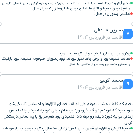
مکان آرام و هزینه نسبت به امکانات مناسب. برخورد خوب و خونگرم پرسنل. فضای تاریخی
و تمیز بودن محیط و اتاق‌ها. امکان دیدن بادگیرها از پشت بام هتل.
نداشتن رستوران در هتل.
نسرین صادقی
7
اقامت در فروردین 1404
برخورد پرسنل عالی. کیفیت و آرامش محیط خوب.
نظافت ضعیف بود و برخی جاها تمیز نبودند. نبود رستوران. صبحونه ضعیف. نبود پارکینگ
و سختی جابجایی وسایل از ماشین به هتل.
محمد اکرمی
9
اقامت در فروردین 1404
رفتم که فقط یه شب بمونم ولی اونقدر فضای اتاق‌ها و احساس تاریخی‌شون
خوب بود که موندم دو شب! برخورد پرسنلم خیلی مودبانه بود و واقعا حس
زندگی تو یه دوره دیگه رو بهم داد. کمبودی بود هم سریع با یه تماس درستش
کردن.
محیط تاریخی و اتاق‌های قجری عالی. تجربه زندگی ۲۰۰ سال پیش با برخورد بسیار مودبانه