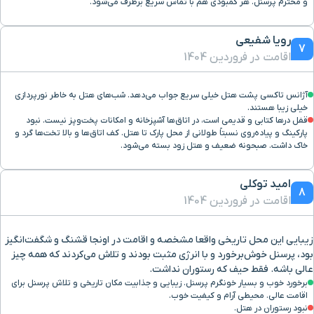
و محترم پرسنل. هر کمبودی هم با تماس سریع برطرف می‌شود.
رویا شفیعی
7
اقامت در فروردین 1404
آژانس تاکسی پشت هتل خیلی سریع جواب می‌دهد. شب‌های هتل به خاطر نورپردازی
خیلی زیبا هستند.
قفل درها کتابی و قدیمی است، در اتاق‌ها آشپزخانه و امکانات پخت‌وپز نیست. نبود
پارکینگ و پیاده‌روی نسبتاً طولانی از محل پارک تا هتل. کف اتاق‌ها و بالا تخت‌ها گرد و
خاک داشت. صبحونه ضعیف و هتل زود بسته می‌شود.
امید توکلی
8
اقامت در فروردین 1404
زیبایی این محل تاریخی واقعا مشخصه و اقامت در اونجا قشنگ و شگفت‌انگیز
بود، پرسنل خوش‌برخورد و با انرژی مثبت بودند و تلاش می‌کردند که همه چیز
عالی باشه. فقط حیف که رستوران نداشت.
برخورد خوب و بسیار خونگرم پرسنل. زیبایی و جذابیت مکان تاریخی و تلاش پرسنل برای
اقامت عالی. محیطی آرام و کیفیت خوب.
نبود رستوران در هتل.