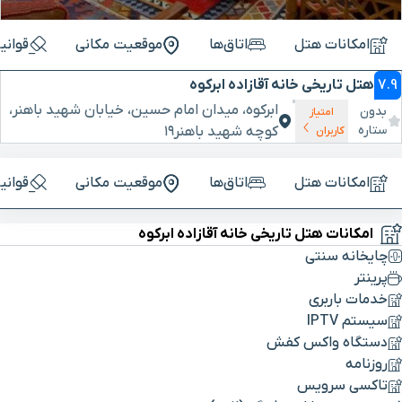
امکانات هتل
اتاق‌ها
موقعیت مکانی
قوانی
7.9
هتل تاریخی خانه آقازاده ابرکوه
ابرکوه، میدان امام حسین، خیابان شهید باهنر،
بدون
امتیاز
ستاره
کوچه شهید باهنر۱۹
کاربران
امکانات هتل
اتاق‌ها
موقعیت مکانی
قوانی
امکانات هتل تاریخی خانه آقازاده ابرکوه
چایخانه سنتی
پرینتر
خدمات باربری
سیستم IPTV
دستگاه واکس کفش
روزنامه
تاکسی سرویس