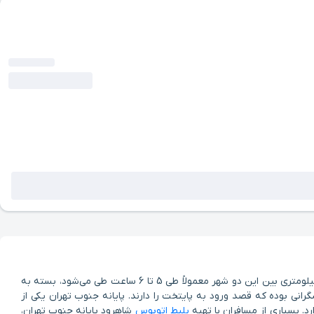
سفر از شاهرود به تهران، به‌ویژه به مقصد پایانه جنوب، یکی از مسیرهای پرتردد و پرکاربرد برای مسافران شرق استان سمنان است. فاصله حدود 400 کیلومتری بین این دو شهر معمولاً طی 5 تا 6 ساعت طی می‌شود، بسته به
نی بوده که قصد ورود به پایتخت را دارند. پایانه جنوب تهران یکی از
. بسیاری از مسافران با تهیه
بلیط اتوبوس
شاهرود پایانه جنوب تهران،