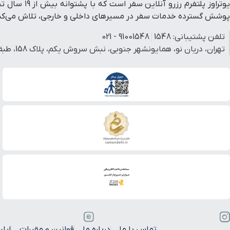
یوتراوز پل
پوشش گسترده خدمات سفر در مسیرهای داخلی و خارجی، تلاش می‌کنیم 
تلفن پشتیبانی:
1548
91001548 - 021
تهران، دریان نو، همایونشهر جنوبی، نبش سروش یکم، پلاک 158، طبقه 3، واحد 3.
تماس با ما
درباره ما
قوانین و مقررات
اپل