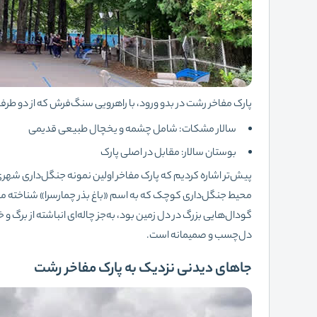
پارک مفاخر رشت در بدو ورود، با راهرویی سنگ‌فرش‌ که از دو طر
سالار مشکات: شامل چشمه و یخچال طبیعی قدیمی
بوستان سالار: مقابل در اصلی پارک
پیش‌تر اشاره کردیم که پارک مفاخر اولین نمونه جنگل‌داری شهری 
محیط جنگل‌داری کوچک که به‌ اسم «باغ بذر چمارسرا» شناخته می
گودال‌هایی بزرگ در دل زمین بود، به‌جز چاله‌ای انباشته از برگ
دل‌چسب و صمیمانه است.
جاهای دیدنی نزدیک به پارک مفاخر رشت