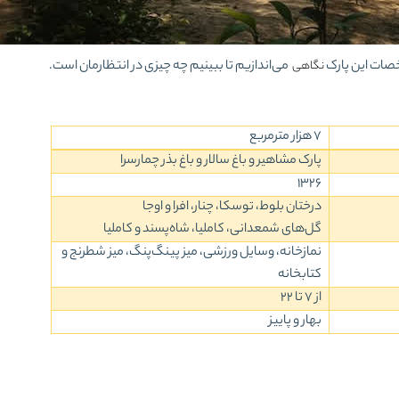
خصات این پارک
می‌اندازیم تا ببینیم چه چیزی در انتظارمان است.
نگاهی
7 هزار مترمربع
پارک مشاهیر و باغ سالار و باغ بذر چمارسرا
1326
درختان بلوط، توسکا، چنار، افرا و اوجا
گل‌‎های شمعدانی، کاملیا، شاه‌پسند و کاملیا
نمازخانه، وسایل ورزشی، میز پینگ‌پنگ، میز شطرنج و
کتابخانه
از 7 تا 22
بهار و پاییز