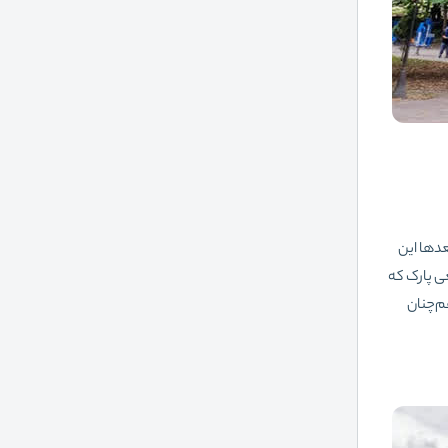
عدها این
ی پارک که
م‌چنان