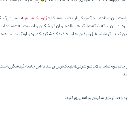
شم مساوی‌ست با دیدن تصاویری عجیب و شگفت‌انگیز
پس اگر می‌خواهید با تن
است. این منطقه سحرآمیز یکی از عجایب هفتگانه
ژئوپارک قشم
به شمار می‌آید که
رد. این تنگه شگفت‌انگیز هرساله میزبان گردشگران زیادیست. به همین‌دلیل
نید. اگر مایلید قبل از رفتن به این جاذبه گردشگری کمی درباره آن بدانید، حتماً ا
ی چاهکوه قشم یا «چاهو شرقی» نزدیک‌ترین روستا به این جاذبه گردشگری است. 
د.
احت‌تر برای سفرتان برنامه‌ریزی کنید.