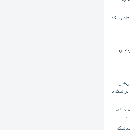
واهید رسید. راه
کمی قبل از رسیدن به روستای چاهوی شرقی، وارد راه سمت چپ بشوید. ۲ کیلومتر جلوتر تنگه
به این
یی‌های
ین تنگه با
 در کمتر
ود.
دی تنگه