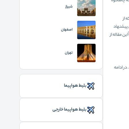
گه چاهکوه
شیراز
 از
 پیشنهاد
اصفهان
ین مقاله از
تهران
در ادامه
بلیط هواپیما
بلیط هواپیما خارجی