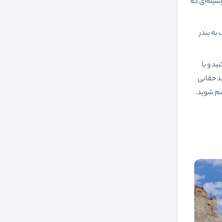
سیله‌ای که
 به بندر
ید و با
ای اسکله شهید حقانی
 قشم شوید.