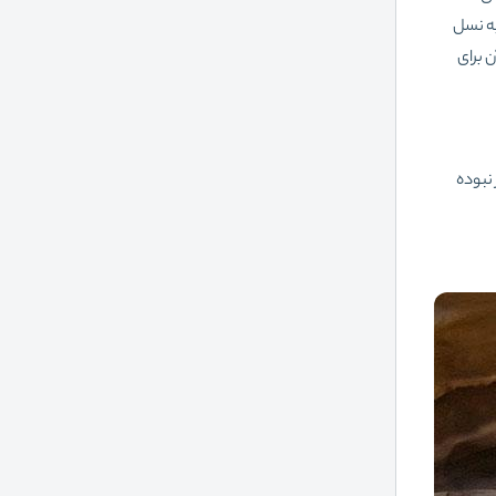
به نسل
 برای
 نبوده