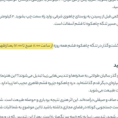
برای رسیدن به تنگه چاهکوه قشم از این میدان درگهان وارد جاده غربی بشوید. تقریباً پس از طی کردن ۲۰ کیلومتر به دوراهی دیرستان خ
اولین جاده سمت راست را انتخاب کرده و ۳۹ کیلومتر پیش بروید. 
از ساعت 8:00 صبح تا 17:00 بعدازظهر
د
 گذر سالیان طولانی به صخره‌ها و تندیس‌هایی زیبا تبدیل می‌شوند!؟ این هنرنما
ه‌ای دیگر قدم گذاشته‌اید. دره چاهکوه جزیره قشم ظاهری عجیب اما زیبا دارد. ا
رت طبیعت می‌شوید.
 صاف و صیقلی درآمده‌اند. این اثر هنری نتیجه بردباری و حوصله طبیعت است. شما
فیست جستجویی کوتاه در فضای مجازی داشته باشید تا این موضوع به شما اثبات ش
‌شوید، تندیسی زیبا به نام «سه سر نگهبان» است. بعد از این تندیس که در ورو