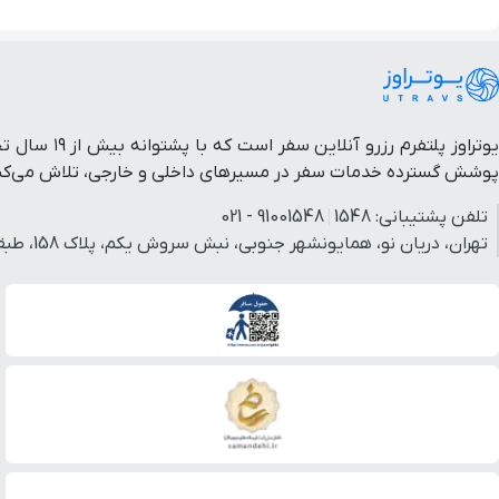
یوتراوز پل
پوشش گسترده خدمات سفر در مسیرهای داخلی و خارجی، تلاش می‌کنیم 
تلفن پشتیبانی:
1548
91001548 - 021
تهران، دریان نو، همایونشهر جنوبی، نبش سروش یکم، پلاک 158، طبقه 3، واحد 3.