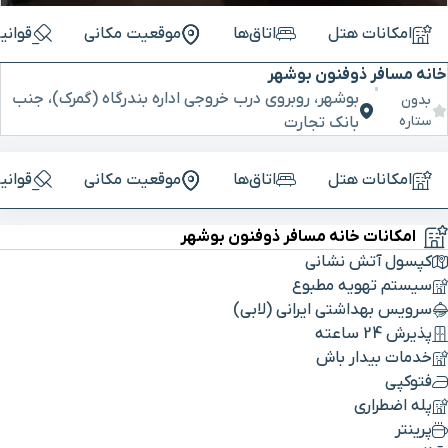
امکانات هتل
اتاق‌ها
موقعیت مکانی
قوانی
خانه مسافر ذوفنون بوشهر
بوشهر، روبروی درب خروجی اداره بندرگاه (گمرک)، جنب
بدون
ستاره
بانک تجارت
امکانات هتل
اتاق‌ها
موقعیت مکانی
قوانی
امکانات خانه مسافر ذوفنون بوشهر
کپسول آتش نشانی
سیستم تهویه مطبوع
سرویس بهداشتی ایرانی (لابی)
پذیرش 24 ساعته
خدمات بیدار باش
فتوکپی
پله اضطراری
پرینتر