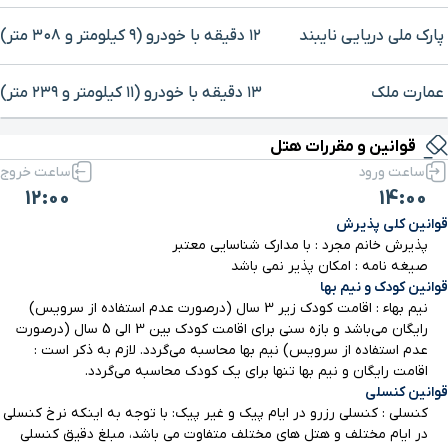
پارک ملی دریایی نایبند
۱۲ دقیقه با خودرو (۹ کیلومتر و ۳۰۸ متر)
عمارت ملک
۱۳ دقیقه با خودرو (۱۱ کیلومتر و ۲۳۹ متر)
برای بزرگنمایی روی نقشه کلیک کنید
قوانین و مقررات هتل
پایانه مسافربری
۱۲ دقیقه با خودرو (۱۱ کیلومتر و ۵۱۸ متر)
ساعت ورود
ساعت خروج
12:00
14:00
بیمارستان سلمان فارسی
۱۵ دقیقه با خودرو (۱۱ کیلومتر و ۸۴۱ متر)
قوانین کلی پذیرش
پذیرش خانم مجرد : با مدارک شناسایی معتبر
موزه دریا و دریانوردی
۱۶ دقیقه با خودرو (۱۳ کیلومتر و ۳۹۸ متر)
صیغه نامه : امکان پذیر نمی باشد
قوانین کودک و نیم بها
نیم بهاء : اقامت کودک زیر 3 سال (درصورت عدم استفاده از سرویس)
خانه و موزه شهید
رایگان می‌باشد و بازه سنی برای اقامت کودک بین 3 الی 5 سال (درصورت
۳۱ دقیقه با خودرو (۴۰ کیلومتر و ۹۴۰ متر)
رئیسعلی دلواری
عدم استفاده از سرویس) نیم بها محاسبه می‌گردد. لازم به ذکر است :
اقامت رایگان و نیم بها تنها برای یک کودک محاسبه می‌گردد.
قوانین کنسلی
برج قلعه خورموج
۵۶ دقیقه با خودرو (۸۰ کیلومتر و ۶۵۵ متر)
کنسلی : کنسلی رزرو در ایام پیک و غیر پیک: با توجه به اینکه نرخ کنسلی
در ایام مختلف و هتل های مختلف متفاوت می باشد، مبلغ دقیق کنسلی