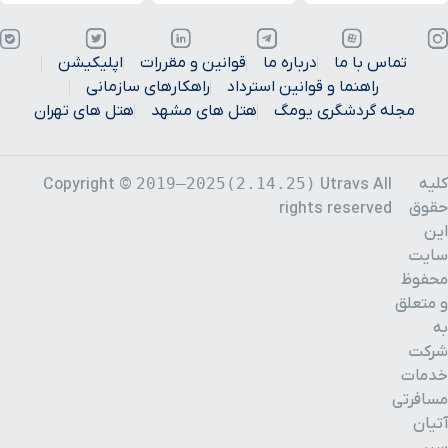
تماس با ما
درباره ما
قوانین و مقررات
اپلیکیشن
راهنما و قوانین استرداد
راهکارهای سازمانی
مجله گردشگری یومگ
هتل های مشهد
هتل های تهران
کلیه
2019–2025(2.14.25)
Copyright ©
Utravs All
حقوق
rights reserved
این
سایت
محفوظ
و متعلق
به
شرکت
خدمات
مسافرتی
آتیان
سیر