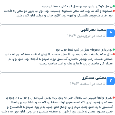
پرسنل خوش برخورد بودن، هتل تو فضای نسبتا آروم بود.
صبحونه واقعا بد بود، کف سالن صبحونه چسبناک بود، بوی بد چربی تو سالن راه افتاده
بود، ظرف شامپوها پلاستیکی و کهنه بود، آباژور خراب و موکت اتاق لک داشت.
سمیه نصراللهی
4
اقامت در فروردین 1404
نورپردازی محوطه هتل در شب فقط خوب بود.
هتل بیشتر شبیه مسافرخونه بود تا هتل، قیمت بالا ارزش نداشت، منطقه دور افتاده و
صنعتی هست، رمپ ویلچر نداشتن، آسانسور نبود، صبحونه فاجعه بود، اتاق بوی نم
میداد، کل ساختمان باید بازسازی بشه و اصلا مناسب نیست.
مجتبی عسکری
2
اقامت در اسفند 1403
تمیزی واقعا خیلییی بد، یخچال حتی به برق نزده بودن، کلی سوال و جواب دم ورودی
منطقه ویژه، رستوران کثیفه، سیفون توالت مشکل داشت، دو طبقه بودن و اصلا
آسانسور نداره، اتاق جابجا کردم ولی اوضاع اتاق جدید بدتر بود، صبحونه افتضــــــاح و
خیلی محدود، عسل نداشتن، دور از شهر، تو منطقه صنعتی و بیابونی، اتاق بوی نم داشت،