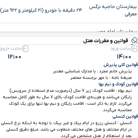
بیمارستان حاجیه نرگس
۲۴ دقیقه با خودرو (۲۱ کیلومتر و ۹۲۲ متر)
معرفی
برای بزرگنمایی روی نقشه کلیک کنید
بیمارستان امام موسی
۲۴ دقیقه با خودرو (۲۱ کیلومتر و ۹۸۶ متر)
کاظم
قوانین و مقررات هتل
ساعت ورود
ساعت خروج
12:00
14:00
خیابان سعیدی
۲۴ دقیقه با خودرو (۲۲ کیلومتر و ۳۶۹ متر)
قوانین کلی پذیرش
پذیرش خانم مجرد : با مدارک شناسایی معتبر
صیغه نامه : با مهر برجسته محضر
قوانین کودک و نیم بها
نیم بهاء : اقامت کودک زیر 7 سال (درصورت عدم استفاده از سرویس)
رایگان می‌باشد و هزینه‌ی اقامت کودک بالای 7 سال به طور کامل محاسبه
می‌گردد. لازم به ذکر است : اقامت رایگان و نیم بها تنها برای یک کودک
محاسبه می‌گردد.
قوانین کنسلی
کنسلی : کنسلی رزرو در ایام پیک و غیر پیک: با توجه به اینکه نرخ کنسلی
در ایام مختلف و هتل های مختلف متفاوت می باشد، مبلغ دقیق کنسلی
بعد از استعلام از هتل مشخص می گردد.