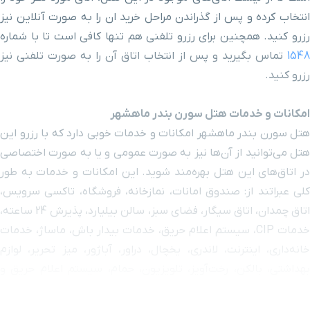
انتخاب کرده و پس از گذراندن مراحل خرید ان را به صورت آنلاین نیز
رزرو کنید. همچنین برای رزرو تلفنی هم تنها کافی است تا با شماره
1548
تماس بگیرید و پس از انتخاب اتاق آن را به صورت تلفنی نیز
رزرو کنید.
امکانات و خدمات هتل سورن بندر ماهشهر
هتل سورن بندر ماهشهر امکانات و خدمات خوبی دارد که با رزرو این
هتل می‌توانید از آن‌ها نیز به صورت عمومی و یا به صورت اختصاصی
در اتاق‌های این هتل بهره‌‌مند شوید. این امکانات و خدمات به طور
کلی عبراتند از: صندوق امانات، نمازخانه، فروشگاه، تاکسی سرویس،
اتاق چمدان، اتاق سیگار، فضای سبز، سالن بیلیارد، پذیرش 24 ساعته،
خدمات
CIP
، سیستم اعلام حریق، خدمات بیدار باش، ماساژ، خدمات
خانه‌داری، اینترنت، لاندری، یخچال، دراور، آباژور، میز تحریر، لوازم
بهداشتی، بالکن، رخت‌آویز، تلویزیون، حمام، سیستم اعلام حریق و
مینی بار