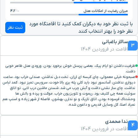
میزان رضایت از امکانات هتل
4.2
10/
با ثبت نظر خود به دیگران کمک کنید تا اقامتگاه مورد
ثبت نظر
نظر خود را بهتر انتخاب کنند
سالار باغبانی
3
اقامت در فروردین 1404
ظرفیت داشتن تو ایام پیک، بعضی پرسنل خوش برخورد بودن، ورودی هتل ظاهر خوبی
داشت.
صبحونه خیلی معمولی، چای کیسه ای ارزان، تخت دبل نداشتن، صندلی خراب بود، ساعت
دیواری نداشتن، آسانسور نبود باید کلی پله بری بالا خودت، سرویس تمیز نبود، کمد لباس
نداشت، چای ساز نشتی داشت و آبش چرب می شد، شستن ماشین درب لابی. تو اتاق
سوئیت همه چی کثیف بود، ریموت و تلویزیون خراب، موکت و پرده و بالش ها
وحشتناک فرسوده بودن، اتاق تاریک و نو ندارن بهشون، فاصله از شهر زیاده و اسنپ هم
نمیاد اصلا، کل وسایل قدیمی و داغون شده.
ندا محمدی
4
اقامت در فروردین 1404