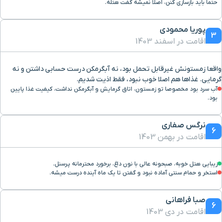
حتما باید بازسازی کنن، اصلا نمیشه گفت هتله.
پوریا محمودی
3
اقامت در اسفند 1403
واقعا زمستونش غیرقابل تحمل بود، نه آبگرمکن درست حسابی داشتن و نه
گرمایی. غذاها هم اصلا خوب نبود، فقط اذیت شدیم.
آب سرد بود مخصوصا تو زمستون، اتاق گرمایش و آبگرمکن نداشت، کیفیت غذا پایین
بود.
نرگس صفاری
6
اقامت در بهمن 1403
زیبایی هتل خوبه، صبحونه عالی با نون داغ، برخورد محترمانه پرسنل.
استخر و حمام سنتی آماده نبود و گفتن تا یک ماه آینده درست میشه.
صبا فراهانی
6
اقامت در دی 1403