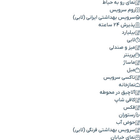
نمای رو به حیاط
روم سرویس
سرویس بهداشتی ایرانی (لابی)
پذیرش 24 ساعته
بیلیارد
لابی
میز و صندلی
پرینتر
ماساژ
مبل
تاکسی سرویس
نمازخانه
آلاچیق در محوطه
کافی شاپ
فکس
رستوران
حوض آب
سرویس بهداشتی فرنگی (لابی)
نمای خیابان