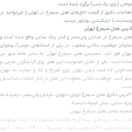
تومان (برای یک شب) برآورد شده است.
اطلاعات دقیق از قیمت اتاق‌های هتل سیمرغ در تهران را می‌توانید در
میدان هفت تیر
۶ دقیقه با خودرو (۳ کیلومتر و ۲۳۵ متر)
وبسایت یا اپلیکیشن یوتراوز ببینید.
آدرس هتل سیمرغ تهران
ایستگاه قطار شهری هفت
۶ دقیقه با خودرو (۳ کیلومتر و ۲۹۴ متر)
هتل سیمرغ در خیابان ولی‌عصر و کنار پارک ساعی واقع شده است و
تیر
علاوه‌بر موقعیت مکانی مطلوب، در یکی از محله‌های خوش‌آب‌و‌هوای
تهران قرار دارد. دسترسی هتل سیمرغ تهران به سایر نقاط شهر نیز
خیابان کریم خان
۶ دقیقه با خودرو (۳ کیلومتر و ۲۹۶ متر)
ساده است. یکی از دلایل محبوبیت این هتل برای گردشگران خارجی و
مسافرانی که قصد دیدن تهران برای تفریح یا کار و تجارت به
تهران
سینما آفریقا
۸ دقیقه با خودرو (۳ کیلومتر و ۳۰۶ متر)
سفر کنند
، موقعیت مکانی مطلوب این هتل در کنار امکانات مناسبش
است.
باغ خزندگان زیما
۶ دقیقه با خودرو (۳ کیلومتر و ۳۹۶ متر)
آدرس دقیق هتل سیمرغ تهران:
تهران، خیابان ولی‌عصر، نرسیده به
پارک ساعی، نبش کوچه دلبسته
سفارت افغانستان
۷ دقیقه با خودرو (۳ کیلومتر و ۴۴۴ متر)
شماره تماس هتل سیمرغ تهران
اگر در روند رزرو هتل سیمرغ به اطلاعات بیشتری نیاز دارید، می‌توانید
ایستگاه قطار شهری میدان
۶ دقیقه با خودرو (۳ کیلومتر و ۴۷۳ متر)
ا شماره تماس
1548
تماس بگیرید. پشتیبانان ما 24 ساعته در 7 روز
ولیعصر