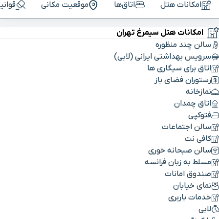
امکانات هتل
اتاق‌ها
موقعیت مکانی
قوانی
امکانات هتل سیمرغ تهران
سالن چند منظوره
سرویس بهداشتی ایرانی (لابی)
اتاق برای سیگاری ها
رستوران فضای باز
نمازخانه
اتاق چمدان
فتوکپی
سالن اجتماعات
کافی نت
سالن صبحانه خوری
مسلط به زبان فرانسه
صندوق امانات
نمای خیابان
خدمات باربری
لابی