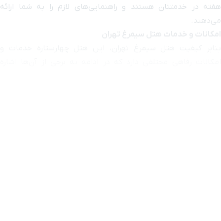
هفته در خدمتتان هستند و راهنمایی‌های لازم را به شما ارائه
می‌دهند.
میدان ولیعصر
۷ دقیقه با خودرو (۳ کیلومتر و ۶۸۵ متر)
امکانات و خدمات هتل سیمرغ تهران
بنابر کیفیت هتل سیمرغ تهران، این هتل چهارستاره خدمات و
خیابان استاد نجات اللهی
۷ دقیقه با خودرو (۳ کیلومتر و ۷۲۷ متر)
امکانات رفاهی مختلفی دارد که در ادامه به برخی از آن‌ها اشاره
می‌کنیم.
کلیسای سرکیس مقدس
۸ دقیقه با خودرو (۳ کیلومتر و ۷۷۳ متر)
?فروشگاه
?کتابخانه
بیمارستان محب تهران
۷ دقیقه با خودرو (۳ کیلومتر و ۸۲۳ متر)
?مجموعه آبی
?رستوران و کافی‌شاپ
بزرگراه کوردستان
۷ دقیقه با خودرو (۳ کیلومتر و ۸۴۰ متر)
?سالن همایش و آمفی‌تئاتر
?اتاق چمدان
سینما استقلال
۸ دقیقه با خودرو (۳ کیلومتر و ۹۲۴ متر)
?لاندری و صندوق امانات
?خدمات بیدار‌باش و پذیرش ۲۴ ساعته و خدمات باربری
گنبد مینا
۸ دقیقه با خودرو (۳ کیلومتر و ۹۴۵ متر)
?سالن ورزشی
?آرایشگاه