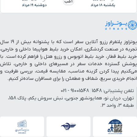
سینما ملت
۱۰ دقیقه با خودرو (۵ کیلومتر و ۳۲۱ متر)
1 شب
یکشنبه ۱۸ مرداد
دوشنبه ۱۹ مرداد
رستوران برگراتور
۱۱ دقیقه با خودرو (۵ کیلومتر و ۳۶۵ متر)
رستوران خانه کوچک
۱۴ دقیقه با خودرو (۵ کیلومتر و ۳۷۷ متر)
یوتراوز پلتفرم رزرو آنلاین سفر است که با پشتوانه بیش از ۱۹ سال
تجربه در صنعت گردشگری، امکان خرید بلیط هواپیما داخلی و خارجی،
بیمارستان مرکز قلب
۱۱ دقیقه با خودرو (۵ کیلومتر و ۳۹۸ متر)
خرید بلیط قطار، خرید بلیط اتوبوس و رزرو هتل را فراهم کرده است. با
پوشش گسترده خدمات سفر در مسیرهای داخلی و خارجی، تلاش
سفارت امارات متحده عربی
۱۰ دقیقه با خودرو (۵ کیلومتر و ۴۴۱ متر)
می‌کنیم پیدا کردن گزینه مناسب، مقایسه قیمت، بررسی ظرفیت و
انجام خریدی سریع، شفاف و مطمئن را برای مسافران ساده‌تر کنیم.
رستوران کابانا
۱۰ دقیقه با خودرو (۵ کیلومتر و ۴۵۲ متر)
تلفن پشتیبانی:
1548
91001548 - 021
تهران، دریان نو، همایونشهر جنوبی، نبش سروش یکم، پلاک 158،
رستوران شاندیز جردن
۱۱ دقیقه با خودرو (۵ کیلومتر و ۴۷۵ متر)
طبقه 3، واحد 3.
رستوران گیلانه
۱۱ دقیقه با خودرو (۵ کیلومتر و ۵۰۹ متر)