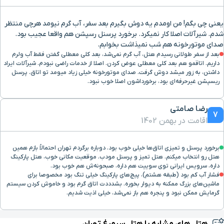
سفارت پاکستان
۱۲ دقیقه با خودرو (۴ کیلومتر و ۹۳۷ متر)
یعنی چی بگم! من اومدم یه دوش بگیرم بعد سفر، آب گرم نیومد هرچی منتظر
شدم. شیرآلات اصلا کار نمیکرد. برخورد پرسنل رسپشن هم واقعا عجیب بود.
پل حافظ
۱۰ دقیقه با خودرو (۴ کیلومتر و ۹۴۳ متر)
صدای موتورخونه هم شب نمیذاشت بخوابم.
بعد از سفر طولانی رسیدم هتل، آب گرم نمی‌شد، بعد کلی معطلی گفتن فقط آب ولرم
داریم. اتاقمو هم بعد کلی معطلی عوض کردن. اصلا از خدمات راضی نبودم. شیرآلات ایراد
رستوران گیاهی پیور
۱۰ دقیقه با خودرو (۴ کیلومتر و ۹۶۴ متر)
داشتن، به زور میشد دوش گرفت. صدای موتورخونه خیلی زیاد میومد تو اتاق. پرسنل
ریسپشن غیرحرفه‌ای بود، برخورداشون اصلا خوب نبود.
بیمارستان خاتم الانبیاء
۸ دقیقه با خودرو (۴ کیلومتر و ۹۶۶ متر)
رضا صامتی
7
اقامت در بهمن 1402
ایستگاه قطار شهری
۱۰ دقیقه با خودرو (۴ کیلومتر و ۹۸۷ متر)
فردوسی
برخورد پرسنل و تمیزی اتاق‌ها خیلی خوب بود. دوباره برگردم تهران احتمالاً بازم همین
هتل رو انتخاب میکنم. هتل تمیز و پرسنل مودب. موقعیت مکانی خوب، هتل پارکینگ
پل طبیعت
۹ دقیقه با خودرو (۵ کیلومتر و ۳۱ متر)
داره، سرویس ایرانی توی سوییت هم داره، صبحونه‌ش هم خوب بود.
فشار آب کم بود (طبقه هشتم)، پیچ‌های پارکینگ خیلی تنگ بود مخصوصا برای
ماشین‌های بزرگ ممکنه به دیوار بخوره. بشدددت اتاق گرم بود و خاموش کردن سیستم
بلوار شریعتی
۱۰ دقیقه با خودرو (۵ کیلومتر و ۴۲ متر)
گرمایش ممکن نبود و پنجره هم باز نمی‌شد، خیلی اذیت شدیم.
رستوران اسفندیار
۹ دقیقه با خودرو (۵ کیلومتر و ۷۷ متر)