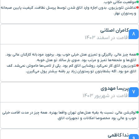
موقعیت مکانی خوب.
رستوران البرز
۱۰ دقیقه با خودرو (۴ کیلومتر و ۶۶۲ متر)
نداشتن تلویزیون. بدون اجازه وارد اتاق شدن توسط پرسنل نظافت. کیفیت پایین صبحانه
و رستوران نهار.
البرز
۱۰ دقیقه با خودرو (۴ کیلومتر و ۶۶۲ متر)
کامران اصلانی
8
اقامت در اسفند 1403
بلوار کشاورز
۹ دقیقه با خودرو (۴ کیلومتر و ۶۹۲ متر)
همه چیز عالی. پاکیزگی و تمیزی هتل خیلی خوب بود. برخورد مودبانه کارکنان عالی بود.
سینما قدس
۹ دقیقه با خودرو (۴ کیلومتر و ۶۹۹ متر)
اتاق‌ها و ملحفه‌ها تمیز و مرتب بود. منوی بار سالاد تو هتل خوبه.
تلویزیون اتاق کار نمی‌کرد. روشنایی اتاق کم بود. یکی از لامپ‌ها خاموش نمی‌شد. کف
اتاق مو بود. اگه بشقابتون تو رستوران زیاد پر باشه بیشتر پول می‌گیرن.
ایستگاه قطار شهری شهید
۸ دقیقه با خودرو (۴ کیلومتر و ۷۰۲ متر)
همت
پریسا مهدوی
7
اقامت در شهریور 1403
ایستگاه قطار شهری شهید
۱۰ دقیقه با خودرو (۴ کیلومتر و ۷۰۶ متر)
قدوسی
لوکیشن عالی، نسبت به بقیه هتل‌های تهران واقعا بهتره. همه چیز در مدت اقامت خیلی
خوب و عالی بود مخصوصا امکانات و تجهیزات اتاق.
خیابان دکتر فاطمی
۱۲ دقیقه با خودرو (۴ کیلومتر و ۷۴۰ متر)
ندا کاظمی