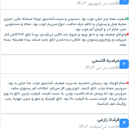
9
دروازه دولت
۱۱ دقیقه با خودرو (۴ کیلومتر و ۷۶۸ متر)
اقامت در شهریور 1403
عباس آباد
۱۱ دقیقه با خودرو (۴ کیلومتر و ۷۶۸ متر)
کیفیت همه چیز خیلی خوب بود. دسترسی و سرعت آسانسور توپه! صبحانه عالی، تمیزی
محیط هتل و رستوران و اتاقم حرف نداشت. تنوع مینی‌بار خوب بود، حمام و دستشویی
تمیز، فشار آب و گرمای آبم خوب بود.
وای‌فای ضعیف بود و با هر ورود و خروج باید لاگین می‌کردیم. پرده اتاق ۴۰۳ کامل کنار
سفارت روسیه
۹ دقیقه با خودرو (۴ کیلومتر و ۷۸۶ متر)
نمی‌رفت و روبه‌روی رستوران بود امکان دیده شدن اتاق باعث میشد پرده همیشه بسته
باشه.
رستوران طریقت
۱۰ دقیقه با خودرو (۴ کیلومتر و ۸۰۱ متر)
مرضیه قاسمی
6
اقامت در تیر 1403
خیابان خرمشهر
۱۰ دقیقه با خودرو (۴ کیلومتر و ۸۲۱ متر)
حمام کوچک بود. رسپشن نامحترم. مدیریت ضعیف. آسانسور خراب. غذا خیلی بد بود.
رستوران آنتروکوت
۹ دقیقه با خودرو (۴ کیلومتر و ۸۹۲ متر)
سرویس حمام خراب، اتاق کثیف، تلویزیون کار نمی‌کرد. امکانات کم. رستوران سلف
سرویس بود اما پرسنل مدام بالاسرت بودن. به نسبت قیمت، کیفیت پایین. اتاق ما بوی
سیگار می‌داد، قیمت نسبت به کیفیت بالا بود. اتاق کوچیک و نمور و بدون تهویه. رمپ
بوستان آب و آتش
۹ دقیقه با خودرو (۴ کیلومتر و ۸۹۴ متر)
پارکینگ هم نامناسبه.
خیابان ولیعصر
۹ دقیقه با خودرو (۴ کیلومتر و ۸۹۶ متر)
فرشاد زارعی
4
اقامت در اسفند 1402