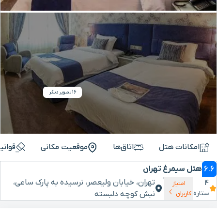
16 تصویر دیگر
امکانات هتل
اتاق‌ها
موقعیت مکانی
قوانی
6.6
هتل سیمرغ تهران
تهران، خیابان ولیعصر، نرسیده به پارک ساعی،
4
امتیاز
ستاره
نبش کوچه دلبسته
کاربران