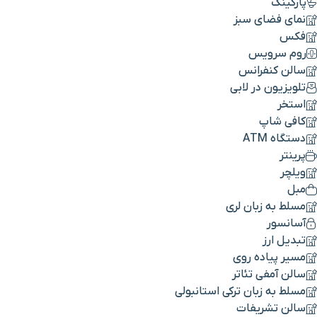
پارکینگ
نمای فضای سبز
فکس
روم سرویس
سالن کنفرانس
تلویزیون در لابی
استخر
کافی شاپ
دستگاه ATM
پرینتر
ویلچر
مبل
مسلط به زبان لری
آسانسور
تبدیل ارز
مسیر پیاده روی
سالن آمفی تئاتر
مسلط به زبان ترکی استانبولی
سالن تشریفات