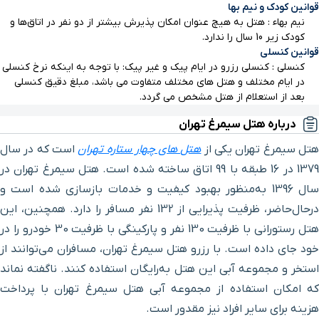
قوانین کودک و نیم بها
نیم بهاء : هتل به هیچ عنوان امکان پذیرش بیشتر از دو نفر در اتاق‌ها و
بیمارستان دی
۳ دقیقه با خودرو (۱ کیلومتر و ۹۱۲ متر)
کودک زیر 10 سال را ندارد.
قوانین کنسلی
کنسلی : کنسلی رزرو در ایام پیک و غیر پیک: با توجه به اینکه نرخ کنسلی
رستوران خان جان
۳ دقیقه با خودرو (۲ کیلومتر و ۴۹ متر)
در ایام مختلف و هتل های مختلف متفاوت می باشد، مبلغ دقیق کنسلی
بعد از استعلام از هتل مشخص می گردد.
بیمارستان جم
۵ دقیقه با خودرو (۲ کیلومتر و ۲۹۱ متر)
درباره هتل سیمرغ تهران
تل سیمرغ تهران یکی از
هتل‌ های چهار ستاره تهران
است که در سال
رستوران مانسون
۴ دقیقه با خودرو (۲ کیلومتر و ۴۸۳ متر)
1379 در 16 طبقه با 99 اتاق ساخته شده است. هتل سیمرغ تهران در
سال 1396 به‌منظور بهبود کیفیت و خدمات بازسازی شده است و
رستوران بیکس
۴ دقیقه با خودرو (۲ کیلومتر و ۵۱۶ متر)
در‌حال‌حاضر، ظرفیت پذیرایی از 132 نفر مسافر را دارد. همچنین، این
هتل رستورانی با ظرفیت 130 نفر و پارکینگی با ظرفیت 30 خودرو را در
پیتزا پاشا
۵ دقیقه با خودرو (۲ کیلومتر و ۷۱۱ متر)
خود جای داده است. با رزرو هتل سیمرغ تهران، مسافران می‌توانند از
استخر و مجموعه آبی این هتل به‌رایگان استفاده کنند. ناگفته نماند
خیابان مطهری
۵ دقیقه با خودرو (۲ کیلومتر و ۷۳۳ متر)
که امکان استفاده از مجموعه آبی هتل سیمرغ تهران با پرداخت
هزینه برای سایر افراد نیز مقدور است.
ایستگاه قطار شهری دکتر