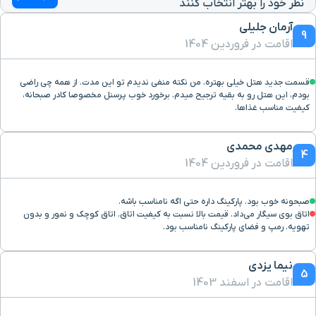
نظر خود را بهتر انتخاب کنند
خیابان حافظ
۸ دقیقه با خودرو (۴ کیلومتر و ۳۸۰ متر)
آرمان جلیلی
9
اقامت در فروردین 1404
سینما عصر جدید
۹ دقیقه با خودرو (۴ کیلومتر و ۵۳۵ متر)
قسمت جدید هتل خیلی بهتره. من نکته منفی ندیدم تو این مدت. از همه چی راضی
بودم، این هتل رو به بقیه ترجیح میدم. برخورد خوب پرسنل مخصوصا کادر صبحانه،
سفارت عراق
۹ دقیقه با خودرو (۴ کیلومتر و ۵۷۹ متر)
کیفیت مناسب غذاها.
ایستگاه قطار شهری شهید
مهدی محمدی
۱۰ دقیقه با خودرو (۴ کیلومتر و ۵۹۱ متر)
4
بهشتی
اقامت در فروردین 1404
بلوار آفریقا
۹ دقیقه با خودرو (۴ کیلومتر و ۶۱۸ متر)
صبحونه خوب بود. پارکینگ داره حتی اگه نامناسب باشه.
اتاق بوی سیگار می‌داد. قیمت بالا نسبت به کیفیت اتاق. اتاق کوچک و نمور و بدون
تهویه. رمپ و فضای پارکینگ نامناسب بود.
موزه فرش ایران
۱۱ دقیقه با خودرو (۴ کیلومتر و ۶۲۳ متر)
نیما یزدی
5
اقامت در اسفند 1403
بیمارستان چشم پزشکی نور
۹ دقیقه با خودرو (۴ کیلومتر و ۶۵۵ متر)