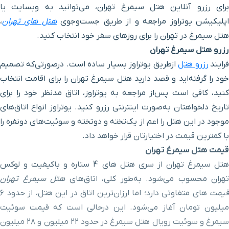
۶ دقیقه با خودرو (۲ کیلومتر و ۷۸۵ متر)
برای رزرو آنلاین هتل سیمرغ تهران، می‌توانید به وبسایت یا
شهید فاطمی
پلیکیشن یوتراوز مراجعه و از طریق جست‌وجوی
هتل های تهران
،
هتل سیمرغ در تهران را برای روزهای سفر خود انتخاب کنید.
ایستگاه قطار شهری شهید
۶ دقیقه با خودرو (۲ کیلومتر و ۸۳۰ متر)
رزرو هتل سیمرغ تهران
مفتح
رایند
رزرو هتل
ازطریق یوتراوز بسیار ساده است. در‌صورتی‌که تصمیم
خود را گرفته‌اید و قصد دارید هتل سیمرغ تهران را برای اقامت انتخاب
خیابان گاندی
۵ دقیقه با خودرو (۲ کیلومتر و ۸۳۶ متر)
کنید، کافی است پس‌از مراجعه به یوتراوز، اتاق مدنظر خود را برای
تاریخ دلخواهتان به‌صورت اینترنتی رزرو کنید. یوتراوز انواع اتاق‌های
سفره خانه سنتی عالی قاپو
۵ دقیقه با خودرو (۲ کیلومتر و ۹۹۲ متر)
موجود در این هتل را اعم از یک‌تخته و دو‌تخته و سوئیت‌های دو‌نفره را
با کمترین قیمت در اختیارتان قرار خواهد داد.
مرکز چشم پزشکی ونک
۵ دقیقه با خودرو (۳ کیلومتر و ۱۷۳ متر)
قیمت هتل سیمرغ تهران
هتل سیمرغ تهران از سری هتل‌ های 4 ستاره و باکیفیت و لوکس
میدان ونک
۶ دقیقه با خودرو (۳ کیلومتر و ۱۷۷ متر)
تهران محسوب می‌شود. به‌طور کلی، اتاق‌های
هتل سیمرغ تهران
قیمت
های متفاوتی دارد؛ اما ارزان‌ترین اتاق در این هتل، از حدود ۶
مصلی
۶ دقیقه با خودرو (۳ کیلومتر و ۲۰۰ متر)
میلیون تومان آغاز می‌شود. این درحالی است که قیمت سوئیت
سیمرغ و سوئیت رویال هتل سیمرغ در حدود ۲۲ میلیون و ۲۸ میلیون
ایستگاه قطار شهری مصلی
۶ دقیقه با خودرو (۳ کیلومتر و ۲۰۵ متر)