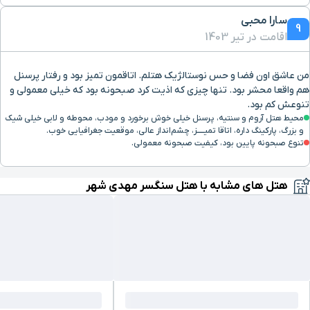
سارا محبی
9
اقامت در تیر 1403
من عاشق اون فضا و حس نوستالژیک هتلم. اتاقمون تمیز بود و رفتار پرسنل
هم واقعا محشر بود. تنها چیزی که اذیت کرد صبحونه بود که خیلی معمولی و
تنوعش کم بود.
محیط هتل آروم و سنتیه، پرسنل خیلی خوش برخورد و مودب، محوطه و لابی خیلی شیک
و بزرگ، پارکینگ داره، اتاقا تمیـــــز، چشم‌انداز عالی، موقعیت جغرافیایی خوب.
تنوع صبحونه پایین بود، کیفیت صبحونه معمولی.
هتل های مشابه با هتل سنگسر مهدی شهر