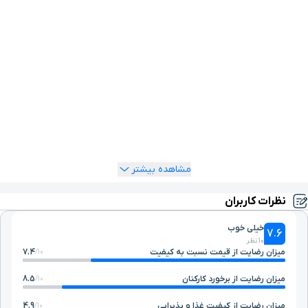
سنگسر قرار دارند، از جاذبه‌های طبیعی مهدی شهر محسوب می‌شوند
و مسافران زیادی برای نوشیدن آب زلال و گوارای آن‌ها به آنجا می‌روند.
جاذبه‌های طبیعی مهدی شهر به همین جا ختم نمی‌شود، اگر 7
کیلومتر رانندگی کنید به دومین غار آهکی بزرگ ایران می‌رسید. غار
دربند در میان رشته کوه البرز و در دره سرسبز دربند واقع شده و بازدید
از آن خالی از لطف نیست.
اگر سوالی درباره هتل سنگسر و نحوه رزرو آن دارید، تیم پشتیبانی
یوتراوز 24 ساعت شبانه‌روز آماده خدمت‌رسانی به شما هستند، با
شماره
1548
تماس بگیرید و از اقامت خود در مهدی شهر لذت ببرید.
مشاهده بیشتر
نظرات کاربران
خیلی خوب
7.6
10 نظر
میزان رضایت از قیمت نسبت به کیفیت
7.4
10/
میزان رضایت از برخورد کارکنان
8.5
10/
میزان رضایت از کیفیت غذا و پذیرایی
4.9
10/