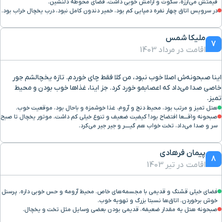
قیمتش می‌ارزه، سکوت و آرامش خوبی داشت، فضای محوطه دلنشین.
در سرویس اتاق چهار نفره دمپایی کم بود، خمیر دندون کامل نبود، درب یخچال خراب بود.
ملیکا شمس
7
اقامت در مرداد 1403
اینا صبحونه‌ش اصلا خوب نبود، من کلا فقط چای خوردم. تازه یخچالشم جور
خاصی صدا می‌داد که اعصابمو خورد کرد. جز اینا، غذاها خوب بودن و محیط
تمیز.
هتل تمیز و مرتب بود، محیط دنج و آروم، غذا خوشمزه و باحال بود، موقعیت خوب.
صبحونه واقــــعا افتضاح بود! کیفیت ضعیف و تنوع خیلی کم داشت. موتور یخچال تا صبح
سر و صدا می‌داد، تخت خواب هم گیـــــر و جیر جیر می‌کرد.
پیمان فرهادی
8
اقامت در تیر 1403
فضای خیلی قشنگ و قدیمی با مجسمه‌های خاص. محیط آرومه و حس خوبی داره. پرسنل
خوش برخوردن. اتاق‌ها نسبتا بزرگ و تهویه خوب.
صبحونه هتل یه مقدار ضعیفه، قدیمی بودن بعضی وسایل مثل تخت و یخچال.