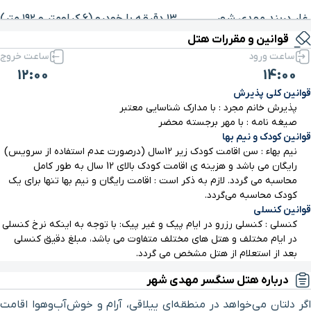
برای بزرگنمایی روی نقشه کلیک کنید
غار دربند مهدی شهر
۱۳ دقیقه با خودرو (۶ کیلومتر و ۱۹۲ متر)
قوانین و مقررات هتل
ساعت ورود
ساعت خروج
کوهستان پارک
۱۰ دقیقه با خودرو (۸ کیلومتر و ۷۰۸ متر)
12:00
14:00
قوانین کلی پذیرش
پذیرش خانم مجرد : با مدارک شناسایی معتبر
صیغه نامه : با مهر برجسته محضر
قوانین کودک و نیم بها
نیم بهاء : سن اقامت کودک زیر 12سال (درصورت عدم استفاده از سرویس)
رایگان می باشد و هزینه ی اقامت کودک بالای 12 سال به طور کامل
محاسبه می گردد. لازم به ذکر است : اقامت رایگان و نیم بها تنها برای یک
کودک محاسبه می‌گردد.
قوانین کنسلی
کنسلی : کنسلی رزرو در ایام پیک و غیر پیک: با توجه به اینکه نرخ کنسلی
در ایام مختلف و هتل های مختلف متفاوت می باشد، مبلغ دقیق کنسلی
بعد از استعلام از هتل مشخص می گردد.
درباره هتل سنگسر مهدی شهر
اگر دلتان می‌خواهد در منطقه‌ای ییلاقی، آرام و خوش‌آب‌وهوا اقامت