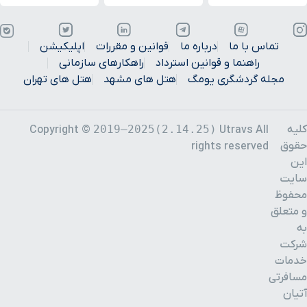
تماس با ما
درباره ما
قوانین و مقررات
اپلیکیشن
راهنما و قوانین استرداد
راهکارهای سازمانی
مجله گردشگری یومگ
هتل های مشهد
هتل های تهران
کلیه
2019–2025(2.14.25)
Copyright ©
Utravs All
حقوق
rights reserved
این
سایت
محفوظ
و متعلق
به
شرکت
خدمات
مسافرتی
آتیان