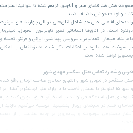
محوطه هتل هم فضای سبز و آلاچیق فراهم شده تا بتوانید استراحت
کنید و اوقات خوشی داشته باشید.
واحدهای اقامتی هتل هم شامل اتاق‌های دو الی چهارتخته و سوئیت
دونفره است. در اتاق‌ها امکاناتی نظیر تلویزیون، یخچال، مینی‌بار
باهزینه، مبلمان، کمدلباس، سرویس بهداشتی ایرانی و فرنگی تعبیه و
در سوئیت هم علاوه بر امکانات ذکر شده آشپزخانه‌ای با امکان
پخت‌وپز فراهم شده است.
آدرس و شماره تماس هتل سنگسر مهدی شهر
هتل سنگسر در مهدی شهر و انتهای خیابان صاحب الزمان واقع شده
و تنها 15 کیلومتر با سمنان فاصله دارد. پارک ملی گردشگری آبشار در 1
کیلومتری هتل است که می‌توانید در استخر آن قایق سواری کنید و به
تماشای فیلم در سینمای روباز بنشینید. توصیه می‌کنیم بازدید از
آبشار مصنوعی مجموعه و پیاده‌روی در جاده سلامت را از دست
ندهید.
چشمه‌های آب معدنی رابند و گل رودبار که در 6 کیلومتری هتل