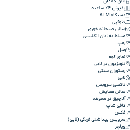
اتاق چمدان
پذیرش 24 ساعته
دستگاه ATM
فتوکپی
سالن صبحانه خوری
مسلط به زبان انگلیسی
رمپ
مبل
نمای کوه
تلویزیون در لابی
رستوران سنتی
لابی
تاکسی سرویس
سالن همایش
آلاچیق در محوطه
کافی شاپ
فکس
سرویس بهداشتی فرنگی (لابی)
ویلچر