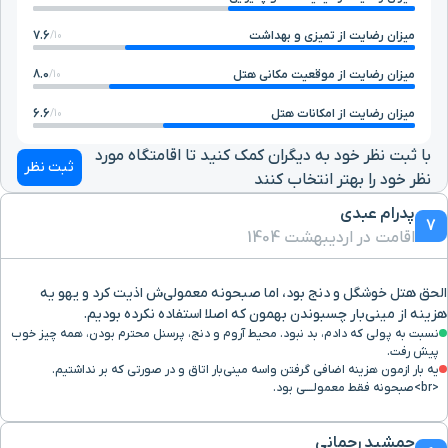
میزان رضایت از تمیزی و بهداشت
7.6
10/
میزان رضایت از موقعیت مکانی هتل
8.0
10/
میزان رضایت از امکانات هتل
6.6
10/
با ثبت نظر خود به دیگران کمک کنید تا اقامتگاه مورد
ثبت نظر
نظر خود را بهتر انتخاب کنند
پدرام عبدی
7
اقامت در اردیبهشت 1404
الحق هتل خوشگل و دنج بود، اما صبحونه معمولی‌ش اذیت کرد و یهو یه
هزینه از مینی‌بار چسبوندن بهمون که اصلا استفاده نکرده بودیم.
نسبت به پولی که دادم، بد نبود. محیط آروم و دنج، پرسنل محترم بودن، همه چیز خوب
پیش رفت.
یه بار ازمون هزینه اضافی گرفتن واسه مینی‌بار اتاق و در صورتی که بر نداشتیم.
<br>صبحونه فقط معمولــــی بود.
جمشید رحمانی