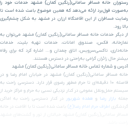
رستوران خانه مسافر سامانی(رنگین کمان) مشهد خدمات خود را
بلوار 17 شهریور
۲ دقیقه با خودرو (۱ کیلومتر و ۱۵۰ متر)
به‌صورت فول‌برد ارائه می‌دهد که همین موضوع باعث شده است تا
رضایت مسافران از این اقامتگاه ارزان در مشهد به شکل چشم‌گیری
خیابان دانش غربی
۳ دقیقه با خودرو (۱ کیلومتر و ۱۹۹ متر)
بالا رود
.
از دیگر خدمات خانه مسافر سامانی(رنگین کمان) مشهد می‌توان به
حرم ورودی باب الجواد
۳ دقیقه با خودرو (۱ کیلومتر و ۲۰۹ متر)
نمازخانه، فکس، صندوق امانات، خدمات تهیه بلیت، خدمات
خانه‌داری، تاکسی‌سرویس، اتاق چمدان و... اشاره کرد که برای رفاه
موزه آستان قدس رضوی
۳ دقیقه با خودرو (۱ کیلومتر و ۲۲۷ متر)
بیشتر حال زائران گرامی به‌راحتی در دسترس‌ هستند
.
آدرس و شماره تماس خانه مسافر سامانی(رنگین کمان) مشهد
موزه ظروف
۳ دقیقه با خودرو (۱ کیلومتر و ۲۳۰ متر)
خانه مسافر سامانی(رنگین کمان) مشهد در خیابان امام رضا و در
فاصله 10 دقیقه‌ای تا حرم مطهر رضوی قرار دارد. دسترسی راحت به
موزه نجوم و ساعت
۳ دقیقه با خودرو (۱ کیلومتر و ۲۳۶ متر)
سیستم حمل‌و‌نقل عمومی در کنار نزدیکی نسبی به حرم و مراکز خرید از
جمله
بازار رضا
و
هفده شهریور
در کنار دسترسی‌ راحت به اماکن
موزه مدال
۳ دقیقه با خودرو (۱ کیلومتر و ۲۳۶ متر)
ردشگری
اطراف حرم امام رضا(ع)
باعث شده است تا با اقامت در خانه
مسافر سامانی(رنگین کمان) مشهد خیالتان از تور و گشت‌های مشهد
موزه تمبر، اسکناس و سکه
۳ دقیقه با خودرو (۱ کیلومتر و ۲۳۶ متر)
راحت باشد
.