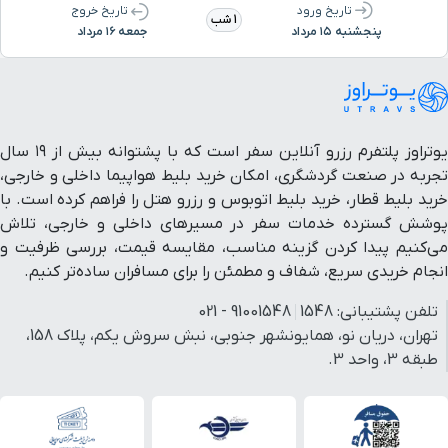
تاریخ ورود
تاریخ خروج
1 شب
بیمارستان امام حسین (ع)
۳ دقیقه با خودرو (۱ کیلومتر و ۸۲۹ متر)
پنجشنبه ۱۵ مرداد
جمعه ۱۶ مرداد
کتابخانه مرکزی آستان قدس
۳ دقیقه با خودرو (۱ کیلومتر و ۸۵۸ متر)
رضوی
یوتراوز پلتفرم رزرو آنلاین سفر است که با پشتوانه بیش از ۱۹ سال
کلیسای مسروپ مقدس
۴ دقیقه با خودرو (۱ کیلومتر و ۸۷۵ متر)
تجربه در صنعت گردشگری، امکان خرید بلیط هواپیما داخلی و خارجی،
خرید بلیط قطار، خرید بلیط اتوبوس و رزرو هتل را فراهم کرده است. با
گنبد خشتی
۴ دقیقه با خودرو (۲ کیلومتر و ۱۱ متر)
پوشش گسترده خدمات سفر در مسیرهای داخلی و خارجی، تلاش
می‌کنیم پیدا کردن گزینه مناسب، مقایسه قیمت، بررسی ظرفیت و
انجام خریدی سریع، شفاف و مطمئن را برای مسافران ساده‌تر کنیم.
ایستگاه قطار شهری هفده
۴ دقیقه با خودرو (۲ کیلومتر و ۳۸ متر)
شهریور
تلفن پشتیبانی:
1548
91001548 - 021
تهران، دریان نو، همایونشهر جنوبی، نبش سروش یکم، پلاک 158،
حرم ورودی صحن جمهوری
۴ دقیقه با خودرو (۲ کیلومتر و ۴۵ متر)
طبقه 3، واحد 3.
خیابان نواب صفوی
۴ دقیقه با خودرو (۲ کیلومتر و ۷۳ متر)