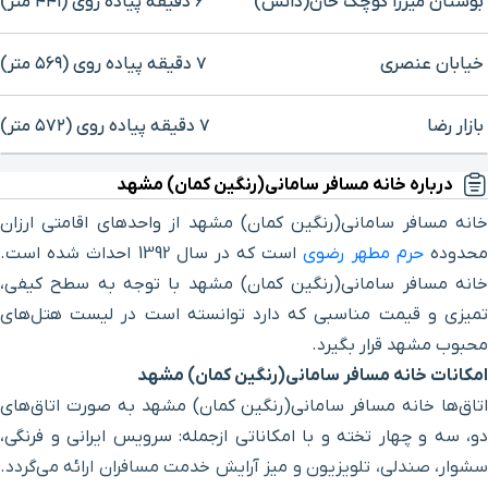
بوستان میرزا کوچک خان(دانش)
۶ دقیقه پیاده ‌روی (۴۴۱ متر)
خیابان عنصری
۷ دقیقه پیاده ‌روی (۵۶۹ متر)
بازار رضا
۷ دقیقه پیاده ‌روی (۵۷۲ متر)
برای بزرگنمایی روی نقشه کلیک کنید
درباره خانه مسافر سامانی(رنگین کمان) مشهد
باغ خونی
۱۰ دقیقه پیاده ‌روی (۷۷۹ متر)
خانه مسافر سامانی(رنگین کمان) مشهد از واحدهای اقامتی ارزان
مرکز خرید آسمان
۱۱ دقیقه پیاده ‌روی (۹۰۲ متر)
حدوده
حرم مطهر رضوی
است که در سال 1392 احداث‌ شده است.
خانه مسافر سامانی(رنگین کمان) مشهد با توجه به سطح کیفی،
برج تجاری آکسون
۱۲ دقیقه پیاده ‌روی (۹۲۲ متر)
تمیزی و قیمت مناسبی که دارد توانسته است در لیست هتل‌های
محبوب مشهد قرار بگیرد
.
مرکز خرید اطلسیه
۱۲ دقیقه پیاده ‌روی (۹۲۷ متر)
امکانات خانه مسافر سامانی(رنگین کمان) مشهد
اتاق‌ها خانه مسافر سامانی(رنگین کمان) مشهد به ‌صورت اتاق‌های
خیابان هفده شهریور
۲ دقیقه با خودرو (۱ کیلومتر و ۱۴۶ متر)
دو، سه و چهار تخته و با امکاناتی ازجمله: سرویس ایرانی و فرنگی،
سشوار، صندلی، تلویزیون و میز آرایش خدمت مسافران ارائه می‌گردد.