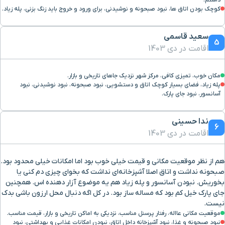
داشتم.
کوچک بودن اتاق ها، نبود صبحونه و نوشیدنی، برای ورود و خروج باید زنگ بزنی، پله زیاد.
سعید قاسمی
5
اقامت در دی 1403
مکان خوب، تمیزی کافی، مرکز شهر نزدیک جاهای تاریخی و بازار.
پله زیاد، فضای بسیار کوچک اتاق و دستشویی، نبود صبحونه، نبود نوشیدنی، نبود
آسانسور، نبود جای پارک.
ندا حسینی
6
اقامت در دی 1403
هم از نظر موقعیت مکانی و قیمت خیلی خوب بود اما امکانات خیلی محدود بود.
صبحونه نداشت و اتاق اصلا آشپزخانه‌ای نداشت که بخوای چیزی دم کنی یا
بخوریش. نبودن آسانسور و پله زیاد هم یه موضوع آزار دهنده اس. همچنین
جای پارک خیل کم بود که مساله ساز بود. در کل اگه دنبال محل ارزون باشی بدک
نیست.
موقعیت مکانی عااله، رفتار پرسنل مناسب، نزدیکی به اماکن تاریخی و بازار، قیمت مناسب.
نبود صبحونه و غذا، نبود آشپزخانه داخل اتاق، نبودن امکانات غذایی و بهداشتی، نبود