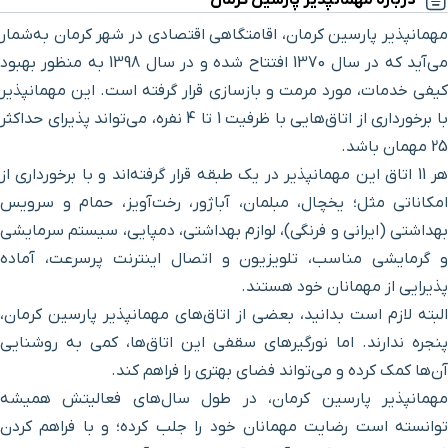
درباره مهمانپذیر پارسین کرمان
بیمارستان ارجمند
۶ دقیقه با خودرو (۳ کیلومتر و ۱۲۵ متر)
مهمانپذیر پارسین کرمان، اقامتگاهی اقتصادی در شهر کرمان به‌شمار
می‌آید که در سال 1370 افتتاح شده و در سال 1398 به منظور بهبود
بیمارستان فاطمه الزهرا
۷ دقیقه با خودرو (۳ کیلومتر و ۵۲۱ متر)
کیفی خدمات، مورد مرمت و بازسازی قرار گرفته است. این مهمانپذیر
با برخورداری از اتاق‌هایی با ظرفیت 1 تا 4 نفره، می‌تواند پذیرای حداکثر
باغ موزه هرندی
۷ دقیقه با خودرو (۳ کیلومتر و ۵۶۱ متر)
25 مهمان باشد.
هر 11 اتاق این مهمانپذیر در یک طبقه قرار گرفته‌اند و با برخورداری از
سینما مهتاب
۷ دقیقه با خودرو (۳ کیلومتر و ۵۷۸ متر)
امکاناتی مثل؛ یخچال، مبلمان، آباژور، رخت‌آویز، حمام و سرویس
بهداشتی (ایرانی و فرنگی)، لوازم بهداشتی، دمپایی، سیستم سرمایشی
سینما آسیا
۷ دقیقه با خودرو (۳ کیلومتر و ۵۹۹ متر)
و گرمایشی مناسب، تلویزیون و اتصال اینترنت پرسرعت، آماده
پذیرایی از مهمانان خود هستند.
موزه آکواریوم
۸ دقیقه با خودرو (۳ کیلومتر و ۷۷۳ متر)
البته لازم است بدانید، بعضی از اتاق‌های مهمانپذیر پارسین کرمان،
پنجره ندارند. اما نورگیرهای سقفی این اتاق‌ها، کمی به روشنایی
گنبد جبلیه
۸ دقیقه با خودرو (۳ کیلومتر و ۹۸۴ متر)
آن‌ها کمک کرده و می‌تواند فضای بهتری را فراهم کند.
مهمانپذیر پارسین کرمان، در طول سال‌های فعالیتش همیشه
میدان آزادی
۹ دقیقه با خودرو (۴ کیلومتر و ۹۵۷ متر)
توانسته است رضایت مهمانان خود را جلب کرده؛ و با فراهم کردن