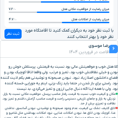
میزان رضایت از موقعیت مکانی هتل
7.2
10/
میزان رضایت از امکانات هتل
4.7
10/
با ثبت نظر خود به دیگران کمک کنید تا اقامتگاه مورد
ثبت نظر
نظر خود را بهتر انتخاب کنند
رضا موسوی
6
اقامت در فروردین 1404
کلا هتل خوب و موقعیتش عالی بود نسبت به قیمتش. پرسنلاش خوش رو
بودن و خیلی نظافتش خوب بود، تمیز و مرتب. ولی واقعا اتاقا کوچیک بودن و
فضای داخلشون اصلا زیاد نبود. نبودن صبحونه و نوشیدنی هم یکم اذیت کننده
بود. راستی برای باز شدن در حتما باید زنگ بزنی، اینم یه جورایی خسته کننده
بود. ولی با همه اینا اگه دنبال جایی ارزون و تمیز می‌گردی، بد نیست
مکان و کیفیت خوب نسبت به قیمت، رفتار مناسب پرسنل، موقعیت مکانی نسبت به بازار،
نزدیکی به بازار و جاهای تاریخی، دسترسی راحت و قیمت مناسب، آرامش داشتم و تمیز بود،
نظافت و تمیزی بیش از حد.
اتاق کثیف، تشک بی کیفیت، عدم وجود صبحونه و نوشیدنی، نبودن آسانسور، نداشتن
غذا، کوچک بودن اتاق ها، نبودن امکانات غذایی، نبود امکانات بهداشتی مثل شامپو و
خمیردندان، نبود حوله و دستمال توالت، نبود جای پارک، پله زیاد، نبود فضای کافی جهت