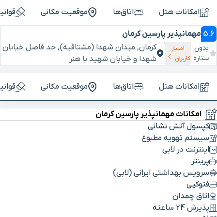
امکانات هتل
اتاق‌ها
موقعیت مکانی
قوانی
5.6
مهمانپذیر پارسین کرمان
کرمان, میدان شهدا (مشتاقیه), حد فاصل خیابان
بدون
امتیاز
ستاره
شهدا و خیابان شهید با هنر
کاربران
امکانات هتل
اتاق‌ها
موقعیت مکانی
قوانی
امکانات مهمانپذیر پارسین کرمان
کپسول آتش نشانی
سیستم تهویه مطبوع
اینترنت در لابی
پرینتر
سرویس بهداشتی ایرانی (لابی)
فتوکپی
اتاق چمدان
پذیرش 24 ساعته