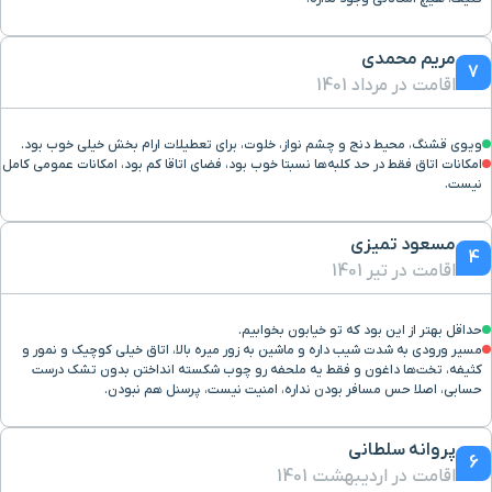
مریم محمدی
7
اقامت در مرداد 1401
ویوی قشنگ، محیط دنج و چشم نواز، خلوت، برای تعطیلات ارام بخش خیلی خوب بود.
امکانات اتاق فقط در حد کلبه‌ها نسبتا خوب بود، فضای اتاقا کم بود، امکانات عمومی کامل
نیست.
مسعود تمیزی
4
اقامت در تیر 1401
حداقل بهتر از این بود که تو خیابون بخوابیم.
مسیر ورودی به شدت شیب داره و ماشین به زور میره بالا، اتاق خیلی کوچیک و نمور و
کثیفه، تخت‌ها داغون و فقط یه ملحفه رو چوب شکسته انداختن بدون تشک درست
حسابی، اصلا حس مسافر بودن نداره، امنیت نیست، پرسنل هم نبودن.
پروانه سلطانی
6
اقامت در اردیبهشت 1401