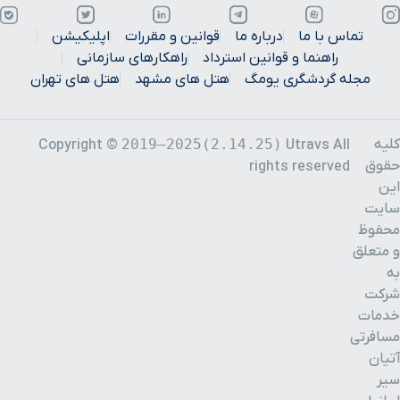
تماس با ما
درباره ما
قوانین و مقررات
اپلیکیشن
راهنما و قوانین استرداد
راهکارهای سازمانی
مجله گردشگری یومگ
هتل های مشهد
هتل های تهران
کلیه
2019–2025(2.14.25)
Copyright ©
Utravs All
حقوق
rights reserved
این
سایت
محفوظ
و متعلق
به
شرکت
خدمات
مسافرتی
آتیان
سیر