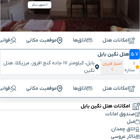
1 تصویر دیگر
امکانات هتل
اتاق‌ها
موقعیت مکانی
قوانی
5.7
هتل نگین بابل
بابل، کیلومتر ۱۷ جاده گنج افروز، مرزیکلا، هتل
1
امتیاز کاربران
ستاره
نگین
امکانات هتل
اتاق‌ها
موقعیت مکانی
قوانی
امکانات هتل نگین بابل
صندوق امانات
مبل
اتاق چمدان
تالار عروسی