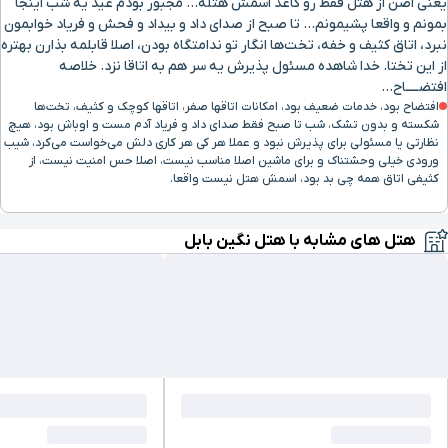
یعنی اصن از هتل فقط رو کاغذ اسمش هتله... مجبور بودم عید یه شب اینجا
بمونم و واقعا پشیمونم... تا صبح از صدای داد و بیداد و فحش و فریاد خوابمون
نبرد، اتاق کثیف و خفه، تخت‌ها انگار تو ندامتگاه بودن، اصلا قابلمه بذارن بهتره
از این تختا. خدا شاهده مسئول پذیرش یه سر هم به اتاقا نزد. خلاصه
افتضــــاح...
افتضاح بود، خدمات ضعیف بود، امکانات اتاقها صفر، اتاقها کوچک و کثیف، تخت‌ها
شکسته و بدون تشک، شب تا صبح فقط صدای داد و فریاد آدم مست و اوباش بود، هیچ
نظارتی یا مسئولی برای پذیرش نبود و عملا هر کی هر کاری دلش می‌خواست می‌کرد، شیب
ورودی خیلی وحشتناک و برای ماشین اصلا مناسب نیست، اصلا حس امنیت نیست، از
کثیفی اتاق همه چی بد بود، اسمش هتل نیست واقعا.
هتل های مشابه با هتل نگین بابل