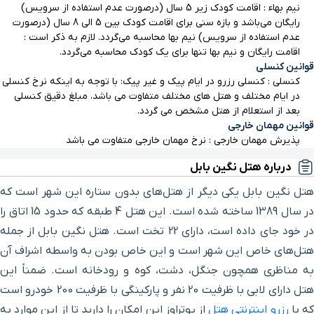
نیم بهاء : اقامت کودک زیر 5 سال (درصورت عدم استفاده از سرویس)
پارک شادی
۲۱ دقیقه با خودرو (۲۷ کیلومتر و ۱۵۱ متر)
رایگان می‌باشد و بازه سنی برای اقامت کودک بین 5 الی 8 سال (درصورت
عدم استفاده از سرویس) نیم بها محاسبه می‌گردد. لازم به ذکر است :
اقامت رایگان و نیم بها تنها برای یک کودک محاسبه می‌گردد.
سقانفار شیاده
۲۳ دقیقه با خودرو (۲۷ کیلومتر و ۶۰۹ متر)
قوانین کنسلی
کنسلی : کنسلی رزرو در ایام پیک و غیر پیک: با توجه به اینکه نرخ کنسلی
دریاچه سد شیاده
۵۱ دقیقه با خودرو (۲۸ کیلومتر و ۵۰۳ متر)
در ایام مختلف و هتل های مختلف متفاوت می باشد، مبلغ دقیق کنسلی
بعد از استعلام از هتل مشخص می گردد.
قوانین مهمان خارجی
آبگرم ازرود
۵۳ دقیقه با خودرو (۲۹ کیلومتر و ۱۲۶ متر)
پذیرش مهمان خارجی : نرخ مهمان خارجی متفاوت می باشد
درباره هتل نگین بابل
دریاچه کامی کلا
۴۸ دقیقه با خودرو (۴۶ کیلومتر و ۵۴۹ متر)
هتل نگین بابل یکی دیگر از هتل‌های بدون ستاره این شهر است که
در سال 1389 ساخته شده است. این هتل 4 طبقه که حدود 15 اتاق را
در خود جای داده است، دارای 22 تخت است. هتل نگین بابل از جمله
هتل‌های خاص این شهر است و این خاص بودن به واسطه اشراف آن
به مناظری همچون جنگل، دشت، کوه و رودخانه است. ضمناً این
هتل دارای لابی با ظرفیت 20 نفر و پارکینگی با ظرفیت 200 خودرو است
ه با
رزرو اینترنتی هتل
از یوتراوز این امکان را دارید تا از این موارد به