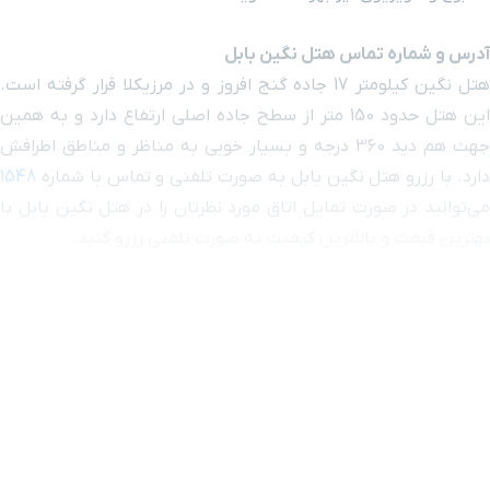
آدرس و شماره تماس هتل نگین بابل
هتل نگین کیلومتر 17 جاده گنج افروز و در مرزیکلا قرار گرفته است.
این هتل حدود 150 متر از سطح جاده اصلی ارتفاع دارد و به همین
جهت هم دید 360 درجه و بسیار خوبی به مناظر و مناطق اطرافش
دارد. با رزرو هتل نگین بابل به صورت تلفنی و تماس با شماره
1548
می‌توانید در صورت تمایل اتاق مورد نظرتان را در هتل نگین بابل با
بهترین قیمت و بالاترین کیفیت به صورت تلفنی رزرو کنید.
رزرو اینترنتی هتل نگین بابل
راه‌های مختلفی برای اقامت در هتل نگین بابل وجود دارد که یکی از
بهترین و ساده‌ترین راه‌ها، رزرو اینترنتی اتاق در این هتل است. برای
رزرو آنلاین می‌توانید از لیست اتاق‌های ارائه شده در این هتل، اتاق
مدنظر خود را انتخاب کرده و پس از طی کردن مراحل رزرو، اتاق مورد
نظرتان را به صورت اینترنتی رزرو کنید. در صورتی که در هنگام رزرو
هتل به صورت آنلاین با سوال و یا نکته برخورد کردید که نیاز به