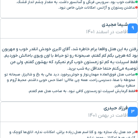
نظافت خوب بود، سرویس فرنگی و آسانسور داشت، یه مقدار چشم انداز قشنگ.
نداشتن رستوران و آژانس، امکانات خیلی خاص نبود.
شیما مجیدی
9
اقامت در اسفند 1401
رفتن به این هتل واقعا برام خاطره شد، آقای اکبری خودش انقدر خوب و مهربون
بود که هرچی بگم کم گفتم، صبحونه رو تو حیاط با اون ویوی باحالش خوردیم.
فقط اسپیلت یه کم تو زمستون خوب گرم نمیکرد که بهشون گفتم، ولی من
توصیه می‌کنم حتما حداقل یه شب برید.
صاحب هتل فوق‌العاده مهمان‌نواز و خوش‌برخورد، دید عالی به باغ و شالیزار، صبحانه تو
محوطه با صفا، دسترسی راحت، همه چی عااالی؛ اصلا حس خوبی داشتم، محیط آروم و
منظره بینظیر.
فقط گرمایش اسپیلت تو زمستون کافی نبود، به صاحب هتل هم گفتم.
فرزاد حیدری
3
اقامت در بهمن 1401
در حد هتل یک ستاره بود و کلا اسم هتل زیاده براش، امکانات نداره، اتاق‌ها کوچک و
کثیف، هیچ امکاناتی وجود نداره.