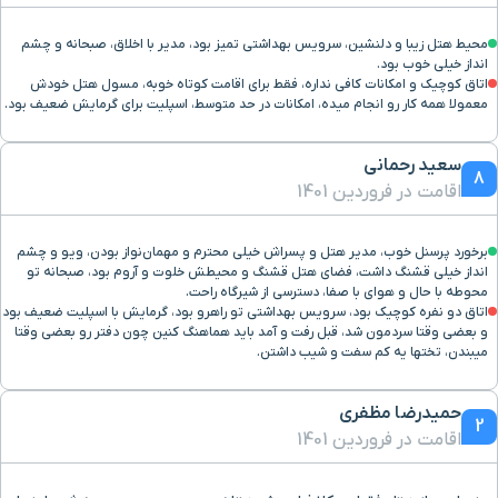
محیط هتل زیبا و دلنشین، سرویس بهداشتی تمیز بود، مدیر با اخلاق، صبحانه و چشم
انداز خیلی خوب بود.
اتاق کوچیک و امکانات کافی نداره، فقط برای اقامت کوتاه خوبه، مسول هتل خودش
معمولا همه کار رو انجام میده، امکانات در حد متوسط، اسپلیت برای گرمایش ضعیف بود.
سعید رحمانی
8
اقامت در فروردین 1401
برخورد پرسنل خوب، مدیر هتل و پسراش خیلی محترم و مهمان‌نواز بودن، ویو و چشم
انداز خیلی قشنگ داشت، فضای هتل قشنگ و محیطش خلوت و آروم بود، صبحانه تو
محوطه با حال و هوای با صفا، دسترسی از شیرگاه راحت.
اتاق دو نفره کوچیک بود، سرویس بهداشتی تو راهرو بود، گرمایش با اسپلیت ضعیف بود
و بعضی وقتا سردمون شد، قبل رفت و آمد باید هماهنگ کنین چون دفتر رو بعضی وقتا
میبندن، تختها یه کم سفت و شیب داشتن.
حمیدرضا مظفری
2
اقامت در فروردین 1401