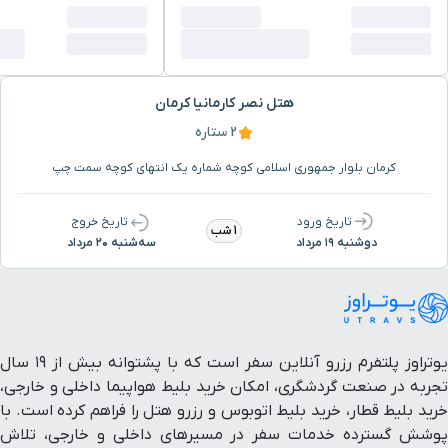
مجموعه گنجعلیخان
8 دقیقه با خودرو (4.41 کیلومتر)
هتل نصر کارمانیا کرمان
مسجد ملک
8 دقیقه با خودرو (4.42 کیلومتر)
2 ستاره
بازار بزرگ
8 دقیقه با خودرو (4.45 کیلومتر)
کرمان بلوار جمهوری اسلامی کوچه شماره یک انتهای کوچه سمت چپ
تاریخ ورود
تاریخ خروج
موزه زرتشتیان
9 دقیقه با خودرو (4.6 کیلومتر)
1 شب
دوشنبه ۱۹ مرداد
سه‌شنبه ۲۰ مرداد
قلعه دختر
10 دقیقه با خودرو (5.24 کیلومتر)
پایانه مسافربری
9 دقیقه با خودرو (6.21 کیلومتر)
یوتراوز پلتفرم رزرو آنلاین سفر است که با پشتوانه بیش از ۱۹ سال
تجربه در صنعت گردشگری، امکان خرید بلیط هواپیما داخلی و خارجی،
بیمارستان افضلی پور
11 دقیقه با خودرو (8.4 کیلومتر)
خرید بلیط قطار، خرید بلیط اتوبوس و رزرو هتل را فراهم کرده است. با
پوشش گسترده خدمات سفر در مسیرهای داخلی و خارجی، تلاش