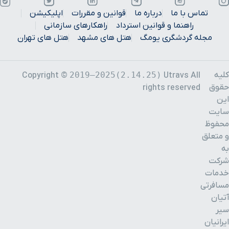
بیمارستان باهنر
12 ساعت با خودرو (1020.4 کیلومتر)
تماس با ما
درباره ما
قوانین و مقررات
اپلیکیشن
راهنما و قوانین استرداد
راهکارهای سازمانی
مجله گردشگری یومگ
هتل های مشهد
هتل های تهران
کلیه
2019–2025(2.14.25)
Copyright ©
Utravs All
حقوق
rights reserved
این
سایت
محفوظ
و متعلق
به
شرکت
خدمات
مسافرتی
آتیان
سیر
ایرانیان