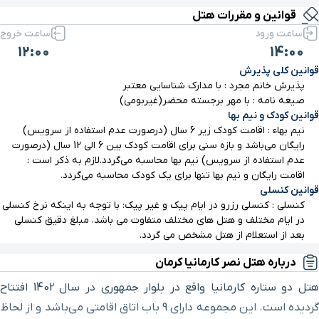
قوانین و مقررات هتل
بیمارستان ارجمند
۵ دقیقه با خودرو (۲ کیلومتر و ۵۲۳ متر)
ساعت ورود
ساعت خروج
12:00
14:00
موزه آکواریوم
۵ دقیقه با خودرو (۲ کیلومتر و ۶۳۷ متر)
قوانین کلی پذیرش
پذیرش خانم مجرد : با مدارک شناسایی معتبر
یخدان مؤیدی
۶ دقیقه با خودرو (۲ کیلومتر و ۷۶۷ متر)
صیغه نامه : با مهر برجسته محضر(غیربومی)
قوانین کودک و نیم بها
نیم بهاء : اقامت کودک زیر 6 سال (درصورت عدم استفاده از سرویس)
بیمارستان شفا
۷ دقیقه با خودرو (۳ کیلومتر و ۴۷۱ متر)
رایگان می‌باشد و بازه سنی برای اقامت کودک بین 6 الی 12 سال (درصورت
عدم استفاده از سرویس) نیم بها محاسبه می‌گردد.لازم به ذکر است :
اقامت رایگان و نیم بها تنها برای یک کودک محاسبه می‌گردد.
حمام ابراهیم خان
۷ دقیقه با خودرو (۳ کیلومتر و ۵۵۵ متر)
قوانین کنسلی
کنسلی : کنسلی رزرو در ایام پیک و غیر پیک: با توجه به اینکه نرخ کنسلی
سینما شهر تماشا
۷ دقیقه با خودرو (۳ کیلومتر و ۵۸۹ متر)
در ایام مختلف و هتل های مختلف متفاوت می باشد، مبلغ دقیق کنسلی
بعد از استعلام از هتل مشخص می گردد.
مسجد جامع
۸ دقیقه با خودرو (۳ کیلومتر و ۸۴۲ متر)
درباره هتل نصر کارمانیا کرمان
هتل دو ستاره کارمانیا واقع در بلوار جمهوری در سال 1402 افتتاح
بازار ستاره
۸ دقیقه با خودرو (۳ کیلومتر و ۸۶۲ متر)
گردیده است. این مجموعه دارای 9 باب اتاق اقامتی می‌باشد و از لحاظ