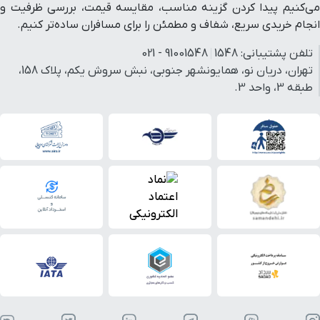
ایستگاه راه آهن
10 دقیقه با خودرو (8.54 کیلومتر)
می‌کنیم پیدا کردن گزینه مناسب، مقایسه قیمت، بررسی ظرفیت و
انجام خریدی سریع، شفاف و مطمئن را برای مسافران ساده‌تر کنیم.
گنبد جبلیه
14 دقیقه با خودرو (8.94 کیلومتر)
تلفن پشتیبانی:
1548
91001548 - 021
تهران، دریان نو، همایونشهر جنوبی، نبش سروش یکم، پلاک 158،
فرودگاه بین المللی
12 دقیقه با خودرو (9.76 کیلومتر)
طبقه 3، واحد 3.
پارک جنگلی پردیسان قائم
16 دقیقه با خودرو (10.34 کیلومتر)
آرامگاه شاه نعمت الله ولی
35 دقیقه با خودرو (39.68 کیلومتر)
باغ شاهزاده
35 دقیقه با خودرو (40.88 کیلومتر)
پیست اسکی سیرچ
43 دقیقه با خودرو (46.75 کیلومتر)
ارگ راین
1 ساعت با خودرو (106.87 کیلومتر)