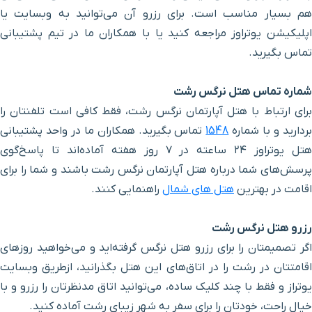
هم بسیار مناسب است. برای رزرو آن می‌توانید به وبسایت یا
بقعه خواهر امام
۷ دقیقه با خودرو (۵ کیلومتر و ۲۴۱ متر)
اپلیکیشن یوتراوز مراجعه کنید یا با همکاران ما در تیم پشتیبانی
تماس بگیرید.
موزه رشت
۶ دقیقه با خودرو (۵ کیلومتر و ۲۷۱ متر)
شماره تماس هتل نرگس رشت
بقعه دانای علی
۸ دقیقه با خودرو (۵ کیلومتر و ۸۴۴ متر)
برای ارتباط با هتل آپارتمان نرگس رشت، فقط کافی‌ است تلفنتان را
ردارید و با شماره
1548
تماس بگیرید. همکاران ما در واحد پشتیبانی
پایانه مسافربری
۹ دقیقه با خودرو (۶ کیلومتر و ۹۹۰ متر)
هتل یوتراوز ۲۴ ساعته در ۷ روز هفته آماده‌اند تا پاسخ‌گوی
پرسش‌های شما درباره هتل آپارتمان نرگس رشت باشند و شما را برای
اقامت در بهترین
هتل های شمال
راهنمایی کنند.
مرداب عینک
۹ دقیقه با خودرو (۷ کیلومتر و ۵۳۰ متر)
رزرو هتل نرگس رشت
بیمارستان پارس
۱۰ دقیقه با خودرو (۸ کیلومتر و ۱۳۶ متر)
اگر تصمیمتان را برای رزرو هتل نرگس گرفته‌اید و می‌خواهید روزهای
اقامتتان در رشت را در اتاق‌های این هتل بگذرانید، ازطریق وبسایت
بیمارستان قائم
۹ دقیقه با خودرو (۸ کیلومتر و ۱۴۷ متر)
یوتراز و فقط با چند کلیک ساده، می‌توانید اتاق مدنظرتان را رزرو و با
خیال راحت، خودتان را برای سفر به شهر زیبای رشت آماده کنید.
مرکز خرید گلسار
۱۰ دقیقه با خودرو (۸ کیلومتر و ۲۷۳ متر)