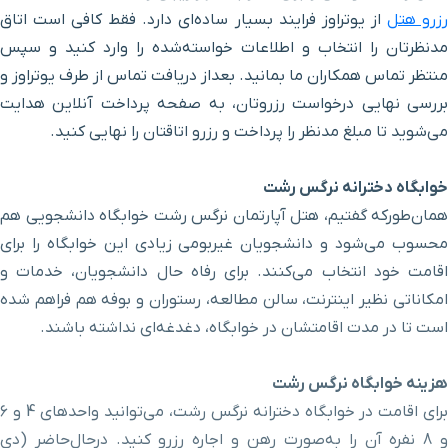
زرو هتل
از یوتراوز فرایند بسیار ساده‌ای دارد. فقط کافی‌ است اتاق
مدنظرتان را انتخاب و اطلاعات خواسته‌شده را وارد کنید و سپس
بیمارستان گلسار
۱۱ دقیقه با خودرو (۸ کیلومتر و ۴۴۹ متر)
منتظر تماس همکاران ما بمانید. بعد‌از دریافت تماس از طرف یوتراوز و
بررسی نهایی درخواست رزروتان، به صفحه پرداخت آنلاین هدایت
بیمارستان آریا
۱۲ دقیقه با خودرو (۱۰ کیلومتر و ۹۰۰ متر)
می‌شوید تا مبلغ مدنظر را پرداخت و رزرو اتاقتان را نهایی کنید.
فرودگاه
۱۴ دقیقه با خودرو (۱۲ کیلومتر و ۲۸ متر)
خوابگاه دخترانه نرگس رشت
همان‌طور‌که گفتیم، هتل آپارتمان نرگس رشت خوابگاه دانشجویی هم
چشمه چشماگل
۲۰ دقیقه با خودرو (۱۵ کیلومتر و ۸۸۵ متر)
محسوب می‌شود و دانشجویان غیربومی زیادی این خوابگاه را برای
اقامت خود انتخاب می‌کنند. برای رفاه حال دانشجویان، خدمات و
دریاچه سد سنگر
۲۹ دقیقه با خودرو (۲۶ کیلومتر و ۲۴۷ متر)
امکاناتی نظیر اینترنت، سالن مطالعه، رستوران و بوفه هم فراهم شده
است تا در مدت اقامتشان در خوابگاه، دغدغه‌ای نداشته باشند.
امام زاده هاشم
۲۹ دقیقه با خودرو (۳۱ کیلومتر و ۵۰۱ متر)
هزینه خوابگاه نرگس رشت
پارک جنگلی امام زاده هاشم
۳۰ دقیقه با خودرو (۳۱ کیلومتر و ۹۹۱ متر)
برای اقامت در خوابگاه دخترانه نرگس رشت، می‌توانید واحدهای 4 و ۶
و 8 نفره آن را به‌صورت رهن و اجاره رزرو کنید. در‌حال‌حاضر (دی