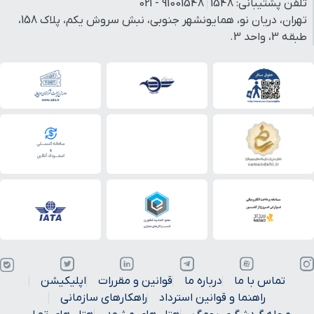
تلفن پشتیبانی:
1548
91001548 - 021
تهران، دریان نو، همایونشهر جنوبی، نبش سروش یکم، پلاک 158،
طبقه 3، واحد 3.
تماس با ما
درباره ما
قوانین و مقررات
اپلیکیشن
راهنما و قوانین استرداد
راهکارهای سازمانی