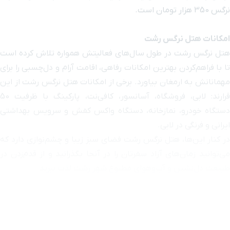
نرگس 350 هزار تومان است.
امکانات هتل نرگس رشت
هتل نرگس رشت در طول سال‌های فعالیتش همواره تلاش کرده است
تا با فراهم‌کردن بهترین امکانات رفاهی، اقامت آرام و دل‌چسبی را برای
مهمانانش به ارمغان بیاورد. برخی از امکانات هتل نرگس رشت از این
قرارند: لابی، فروشگاه، آسانسور، کافی‌نت، پارکینگ با ظرفیت 50
دستگاه خودرو، نمازخانه، دستگاه واکس کفش و سرویس بهداشتی
ایرانی و فرنگی در لابی.
در کنار این‌ها، هتل نرگس رشت فضای سبز زیبا و چشم‌نوازی دارد که
می‌توانید زمان‌های آزاد سفرتان را در آنجا بگذرانید و از قدم‌زدن در
طبیعت دل‌نشین و آب‌وهوای مطبوع شهر رشت لذت ببرید.
خدمات هتل نرگس رشت
علاوه‌بر امکاناتی که در قسمت قبل گفتیم، با اقامت در هتل نرگس
رشت از خدمات ویژه‌ای برخوردار می‌شوید که مطابق با نیازهای