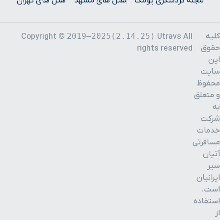
مجله گردشگری یومگ
هتل های مشهد
هتل های تهران
کلیه
2019–2025(2.14.25)
Copyright ©
Utravs All
حقوق
rights reserved
این
سایت
محفوظ
و متعلق
به
شرکت
خدمات
مسافرتی
آتیان
سیر
ایرانیان
است.
استفاده
از