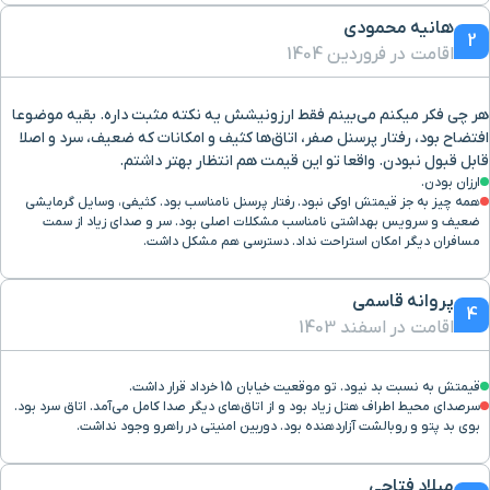
هانیه محمودی
2
اقامت در فروردین 1404
هر چی فکر میکنم می‌بینم فقط ارزونیشش یه نکته مثبت داره. بقیه موضوعا
افتضاح بود، رفتار پرسنل صفر، اتاق‌ها کثیف و امکانات که ضعیف، سرد و اصلا
قابل قبول نبودن. واقعا تو این قیمت هم انتظار بهتر داشتم.
ارزان بودن.
همه چیز به جز قیمتش اوکی نبود. رفتار پرسنل نامناسب بود. کثیفی، وسایل گرمایشی
ضعیف و سرویس بهداشتی نامناسب مشکلات اصلی بود. سر و صدای زیاد از سمت
مسافران دیگر امکان استراحت نداد. دسترسی هم مشکل داشت.
پروانه قاسمی
4
اقامت در اسفند 1403
قيمتش به نسبت بد نيود. تو موقعیت خیابان 15 خرداد قرار داشت.
سرصدای محیط اطراف هتل زیاد بود و از اتاق‌های دیگر صدا کامل می‌آمد. اتاق سرد بود.
بوی بد پتو و روبالشت آزاردهنده بود. دوربین امنیتی در راهرو وجود نداشت.
میلاد فتاحی