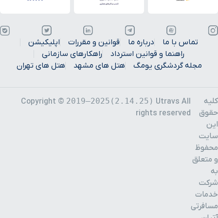
تماس با ما
درباره ما
قوانین و مقررات
اپلیکیشن
راهنما و قوانین استرداد
راهکارهای سازمانی
مجله گردشگری یومگ
هتل های مشهد
هتل های تهران
کلیه
2019–2025(2.14.25)
Copyright ©
Utravs All
حقوق
rights reserved
این
سایت
محفوظ
و متعلق
به
شرکت
خدمات
مسافرتی
آتیان