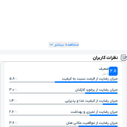
طریق سایت یوتراوز نسبت به رزرو خانه مسافر میثاق تهران اقدام
کنید و از تخفیفات ویژه آن نیز بهره‌مند شوید. خبر خوب اینکه امکان
رزرو تلفنی هتل در یوتراوز فراهم شده و دست شما برای رزرو اتاق
موردنظرتان باز است. در هر ساعت از شبانه‌روز می‌توانید برای رزرو
خانه مسافر میثاق تهران با تیم پشتیبانی یوتراوز (1548 ☎) تماس
بگیرید و در سریع‌ترین زمان ممکن اتاق خود را رزرو کنید.
مشاهده بیشتر
نظرات کاربران
ضعیف
2.8
5 نظر
میزان رضایت از قیمت نسبت به کیفیت
5.8
10/
میزان رضایت از برخورد کارکنان
3.0
10/
میزان رضایت از کیفیت غذا و پذیرایی
1.4
10/
میزان رضایت از تمیزی و بهداشت
2.6
10/
میزان رضایت از موقعیت مکانی هتل
3.6
10/