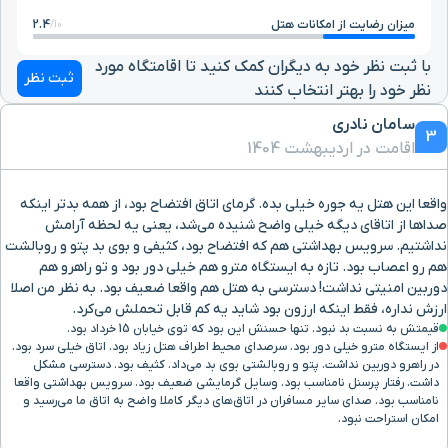
میزان رضایت از امکانات هتل
2.4
10/
با ثبت نظر خود به دیگران کمک کنید تا اقامتگاه مورد
ثبت نظر
نظر خود را بهتر انتخاب کنند
سامان نادری
3
اقامت در اردیبهشت 1404
واقعا این هتل یه جوره خیلی بده. گرمای اتاق افتضاح بود، از همه بدتر اینکه
صداها از اتاقای دیگه خیلی واضح شنیده می‌شد، یعنی یه لحظه آرامش
نداشتیم. سرویس بهداشتی هم که افتضاح بود، کثیفی و بوی بد پتو و روبالشت
هم رو اعصاب بود. تازه به ایستگاه مترو هم خیلی دور بود و تو راهرو هم
دوربین امنیتی نداشت! دسترسی به هتل هم واقعا ضعیف بود. به نظر من اصلا
ارزش نداره، فقط اینکه ارزون بود شاید یه کم قابل تحملش می‌کرد.
قیمتش به نسبت بد نبود. تنها حسنش این بود که توی خیابان 15 خرداد بود.
از ایستگاه مترو خیلی دور بود. سرصدای محیط اطراف هتل زیاد بود. اتاق خیلی سرد بود.
در راهرو دوربین نداشت. پتو و روبالشتی بوی بد می‌داد. کثیف بود. دسترسی مشکل
داشت. رفتار پرسنل نامناسب بود. وسایل گرمایشی ضعیف بود. سرویس بهداشتی واقعا
نامناسب بود. صدای سایر مسافران در اتاق‌های دیگر کاملا واضح به اتاق ما می‌رسید و
امکان استراحت نبود.