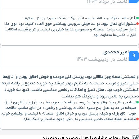
اقامت در خرداد 1403
رفتار مناسب کارکنان، نظافت خوب، اتاق بزرگ و شیک، برخورد پرسنل محترم.
سشوار اتاق فعال نبود، توالت فرنگی سرویس بهداشتی فوق العاده کثیف بود، بوی غذا
داخل سوئیت میامد، صبحانه و بخصوص غذاها خیلی بی کیفیت و گران قیمت، امکانات
اتاق با عکس‌ها متفاوت بود.
امیر محمدی
9
اقامت در اردیبهشت 1403
واقعیتش همه چیز عاااالی بود، پرسنل کلی مودب و خوش اخلاق بودن و اتاق‌ها
خیلی تمیز و مرتب. صبحانه به نظرم بهتر میشد یه خورده متنوع‌تر باشه البته
کیفیتش خوب بود، هتل تمیز و امکانات رفاهی مناسبی داشت. تنها یه خورده
دسترسی به بالکن نبود و پارکینگ هم نداشت.
همه چی عالی بود، رفتار و برخورد پرسنل واقعا خوب بود، هتل بسیار زیبا و لاکچری تمیز،
صبحانه در حد یه هتل پنج ستاره، امکانات بهداشتی و رفاهی داخل اتاق مناسب، نظافت
خوب، اتاق بزرگ و شیک، پرسنل مودب و خوش اخلاق، صبحانه با کیفیت و لوکیشن خوب.
نداشتیم نقطه ضعف خاصی، دسترسی به بالکن وجود نداشت، پارکینگ ندارد.
هتل های مشابه با هتل مهربد فیروزه یزد