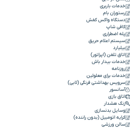
خدمات باربری
رستوران بام
دستگاه واکس کفش
کافی شاپ
پله اضطراری
سیستم اعلام حریق
بیلیارد
اتاق تلفن (اپراتور)
خدمات بیدار باش
روزنامه
خدمات برای معلولین
سرویس بهداشتی فرنگی (لابی)
آسانسور
اتاق بازی
زنگ هشدار
وسایل بدنسازی
کرایه اتومبیل (بدون راننده)
سالن ورزشی