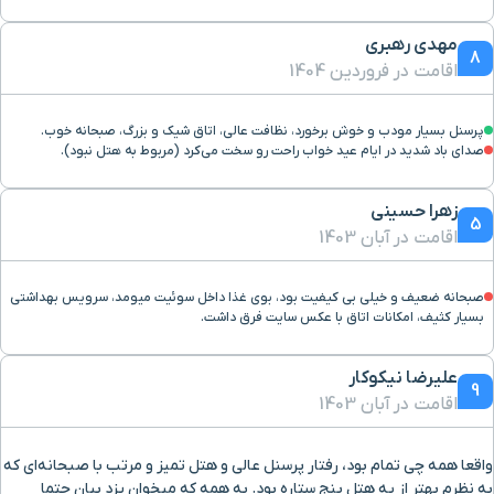
ایستگاه راه آهن
۵۲ دقیقه با خودرو (۵۵ کیلومتر و ۲۰۶ متر)
مهدی رهبری
8
اقامت در فروردین 1404
موزه آیینه و روشنایی
۵۳ دقیقه با خودرو (۵۶ کیلومتر و ۴۷۶ متر)
پرسنل بسیار مودب و خوش برخورد، نظافت عالی، اتاق شیک و بزرگ، صبحانه خوب.
قاسم آباد
۵۴ دقیقه با خودرو (۵۶ کیلومتر و ۹۵۱ متر)
صدای باد شدید در ایام عید خواب راحت رو سخت می‌کرد (مربوط به هتل نبود).
خیابان پروفسور حسابی
۵۴ دقیقه با خودرو (۵۷ کیلومتر و ۲۰۶ متر)
زهرا حسینی
5
اقامت در آبان 1403
بیمارستان شهدای کارگر
۵۵ دقیقه با خودرو (۵۷ کیلومتر و ۷۲۶ متر)
صبحانه ضعیف و خیلی بی کیفیت بود، بوی غذا داخل سوئیت میومد، سرویس بهداشتی
بسیار کثیف، امکانات اتاق با عکس سایت فرق داشت.
رستوران سزار
۵۵ دقیقه با خودرو (۵۸ کیلومتر و ۱۸۶ متر)
علیرضا نیکوکار
پارک کوهستان
۵۱ دقیقه با خودرو (۵۹ کیلومتر و ۲۰ متر)
9
اقامت در آبان 1403
سینما تک
۵۷ دقیقه با خودرو (۶۰ کیلومتر و ۷۳۷ متر)
واقعا همه چی تمام بود، رفتار پرسنل عالی و هتل تمیز و مرتب با صبحانه‌ای که
به نظرم بهتر از یه هتل پنج ستاره بود. به همه که میخوان یزد بیان حتما