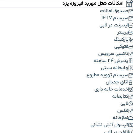
امکانات هتل مهربد فیروزه یزد
صندوق امانات
سیستم IPTV
اینترنت در لابی
پرینتر
پارکینگ
فتوکپی
تاکسی سرویس
پذیرش 24 ساعته
چایخانه سنتی
سیستم تهویه مطبوع
اتاق چمدان
خدمات خانه داری
کتابخانه
لابی
فکس
نمازخانه
کپسول آتش نشانی
تلفن در لابی