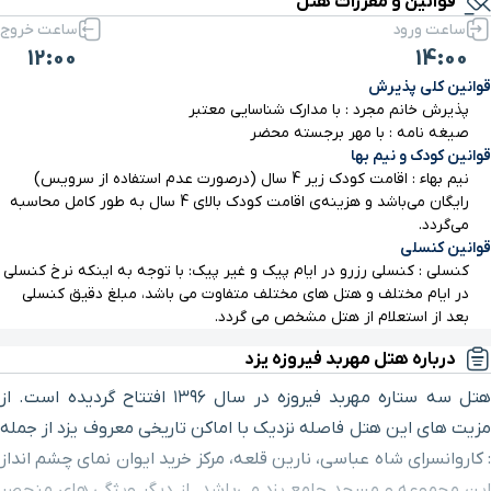
قوانین و مقررات هتل
ساعت ورود
ساعت خروج
مجموعه خان
۴۸ دقیقه با خودرو (۵۱ کیلومتر و ۷۶۰ متر)
12:00
14:00
قوانین کلی پذیرش
بازار خان
۴۸ دقیقه با خودرو (۵۱ کیلومتر و ۷۶۱ متر)
پذیرش خانم مجرد : با مدارک شناسایی معتبر
صیغه نامه : با مهر برجسته محضر
قوانین کودک و نیم بها
مجتمع تجاری،تفریحی
۴۸ دقیقه با خودرو (۵۲ کیلومتر و ۴۷ متر)
نیم بهاء : اقامت کودک زیر 4 سال (درصورت عدم استفاده از سرویس)
ستاره یزد
رایگان می‌باشد و هزینه‌ی اقامت کودک بالای 4 سال به طور کامل محاسبه
می‌گردد.
سینما جام جم
۴۸ دقیقه با خودرو (۵۲ کیلومتر و ۲۷۱ متر)
قوانین کنسلی
کنسلی : کنسلی رزرو در ایام پیک و غیر پیک: با توجه به اینکه نرخ کنسلی
در ایام مختلف و هتل های مختلف متفاوت می باشد، مبلغ دقیق کنسلی
رستوران ابوالمعالی
۴۹ دقیقه با خودرو (۵۲ کیلومتر و ۳۵۶ متر)
بعد از استعلام از هتل مشخص می گردد.
درباره هتل مهربد فیروزه یزد
بقعه دوازده امام
۵۰ دقیقه با خودرو (۵۲ کیلومتر و ۴۳۴ متر)
هتل سه ستاره مهربد فیروزه در سال ۱۳۹۶ افتتاح گردیده است. از
مزیت های این هتل فاصله نزدیک با اماکن تاریخی معروف یزد از جمله
زندان اسکندر(مدرسه
۵۰ دقیقه با خودرو (۵۲ کیلومتر و ۴۵۶ متر)
ضیائیه)
: کاروانسرای شاه عباسی، نارین قلعه، مرکز خرید ایوان نمای چشم انداز
این مجموعه و مسجد جامع یزد می‌باشد. از دیگر ویژگی های منحصر