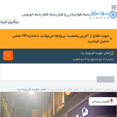
بلیط هواپیما
رزرو هتل
بلیط قطار
بلیط اتوبوس
پیگیری خرید
جهت اطلاع از آخرین وضعیت پرواز‌ها می‌توانید با شماره 199 تماس
حاصل فرمایید.
هتل مهربد فیروزه یزد
یکشنبه ۱۸ مرداد
تا
دوشنبه ۱۹ مرداد
1
شب
رزرو هتل
هتل های یزد
هتل های 3 ستاره یزد
هتل مهربد فیروزه یزد
قابلیت رزرو آنی