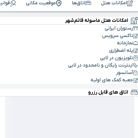
امکانات هتل
اتاق‌ها
موقعیت مکانی
قوانی
امکانات هتل ماسوله قائم‌شهر
رستوران ایرانی
تاکسی سرویس
نمازخانه
پله اضطراری
تلویزیون در لابی
اینترنت رایگان و نامحدود در لابی
آسانسور
جعبه کمک های اولیه
اتاق های قابل رزرو