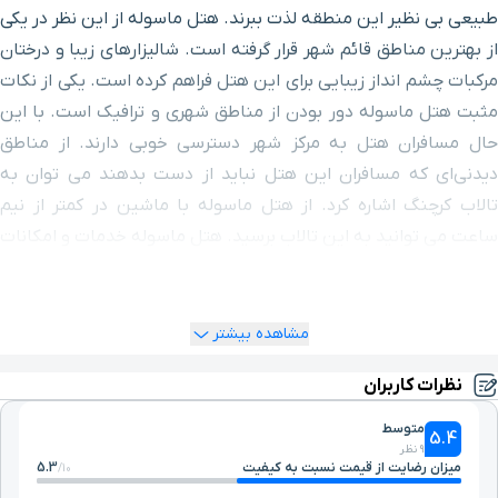
طبیعی بی نظیر این منطقه لذت ببرند. هتل ماسوله از این نظر در یکی
از بهترین مناطق قائم شهر قرار گرفته است. شالیزارهای زیبا و درختان
مرکبات چشم انداز زیبایی برای این هتل فراهم کرده است. یکی از نکات
مثبت هتل ماسوله دور بودن از مناطق شهری و ترافیک است. با این
حال مسافران هتل به مرکز شهر دسترسی خوبی دارند. از مناطق
دیدنی‌ای که مسافران این هتل نباید از دست بدهند می توان به
تالاب کرچنگ اشاره کرد. از هتل ماسوله با ماشین در کمتر از نیم
ساعت می توانید به این تالاب برسید. هتل ماسوله خدمات و امکانات
رفاهی خوبی در اختیار مسافران قرار می‌دهد. رستوران هتل با ارائه
منوی متنوعی از غذاهای محلی، ایرانی و فرنگی از مهمانان پذیرایی می
کند.
مشاهده بیشتر
نظرات کاربران
متوسط
5.4
9 نظر
میزان رضایت از قیمت نسبت به کیفیت
5.3
10/