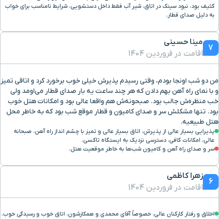
کثیف بود، نبود سینک در اتاق، شیر آب فقط داخل دستشویی، شرایط نامناسب برای خواب
به دلیل صدای قطار.
مینا حسینی
7
اقامت در فروردین 1404
من دو شب اونجا بودم، وقتی رسیدم پذیرش خیلی خوب برخورد کرد و اتاقی تمیز
و با نمای راه آهن بهم دادن که هر چند ساعت یه بار صدای قطار می‌اومد ولی
خب منظره‌ش جالب بود. صبحونه‌ش هم واقعا عالی بود و امکانات هتل خوب
بود. تنها مشکلش سر و صدای کامیون و قطار موقع شب بود که به خاطر محل
هتل طبیعیه.
پذیرایی بسیار عالی از پذیرش، اتاق بسیار عالی و تمیز با چشم انداز راه آهن، صبحانه
عالی، امکانات کافی، دسترسی نزدیک به ایستگاه تاکسی.
سر و صدای راه آهن و کامیون شب‌ها به خاطر موقعیت هتل.
زهرا کاظمی
6
اقامت در فروردین 1404
اخلاق و رفتار کارکنان عالی، خصوصاً آقای محمدی و همکارشون، اتاق خوب و رسیدگی خوب.