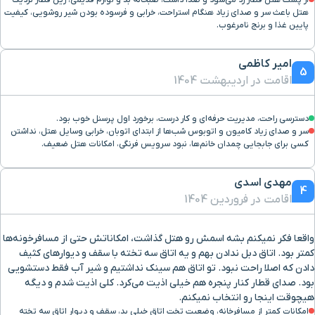
از پشت هتل قطار رد می‌شود و صدا داشت، صبحانه بد و لوازم قدیمی، ریل قطار نزدیک
هتل باعث سر و صدای زیاد هنگام استراحت، خرابی و فرسوده بودن شیر روشویی، کیفیت
پایین غذا و برنج نامرغوب.
امیر کاظمی
5
اقامت در اردیبهشت 1404
دسترسی راحت، مدیریت حرفه‌ای و کار درست، برخورد اول پرسنل خوب بود.
سر و صدای زیاد کامیون و اتوبوس شب‌ها از ابتدای اتوبان، خرابی وسایل هتل، نداشتن
کسی برای جابجایی چمدان خانم‌ها، نبود سرویس فرنگی، امکانات هتل ضعیف.
مهدی اسدی
4
اقامت در فروردین 1404
واقعا فکر نمیکنم بشه اسمش رو هتل گذاشت، امکاناتش حتی از مسافرخونه‌ها
کمتر بود. اتاق دبل ندادن بهم و یه اتاق سه تخته با سقف و دیوارهای کثیف
دادن که اصلا راحت نبود. تو اتاق هم سینک نداشتیم و شیر آب فقط دستشویی
بود. صدای قطار کنار پنجره هم خیلی اذیت می‌کرد. کلی اذیت شدم و دیگه
هیچوقت اینجا رو انتخاب نمیکنم.
امکانات کمتر از مسافرخانه، وضعیت تخت اتاق خیلی بد، سقف و دیوار اتاق سه تخته