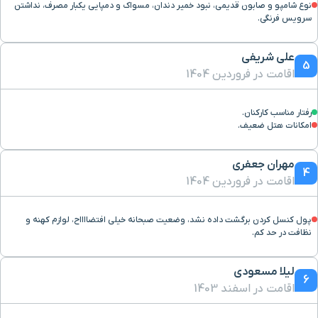
نوع شامپو و صابون قدیمی، نبود خمیر دندان، مسواک و دمپایی یکبار مصرف، نداشتن
سرویس فرنگی.
علی شریفی
5
اقامت در فروردین 1404
رفتار مناسب کارکنان.
امکانات هتل ضعیف.
مهران جعفری
4
اقامت در فروردین 1404
پول کنسل کردن برگشت داده نشد، وضعیت صبحانه خیلی افتضااااح، لوازم کهنه و
نظافت در حد کم.
لیلا مسعودی
6
اقامت در اسفند 1403