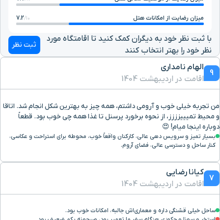
میزان رضایت از امکانات هتل
7.2
10/
با ثبت نظر خود به دیگران کمک کنید تا اقامتگاه مورد
ثبت نظر
نظر خود را بهتر انتخاب کنند
الهام نامداری
9
اقامت در اردیبهشت 1404
من تجربه خیلی خوب و آرومی داشتم، همه چیز به بهترین شکل انجام شد. اتاقا
و محیط تمیییزززز، از نحوه برخورد پرسنل تا غذا همه چی خوب بود. قطعاً
دوباره اینجا میام! 😍
بسیار تمیز و سرویس دهی عالی، کارکنان واقعاً خوب، محوطه برای استراحت و عکاسی،
کنار ساحل و دسترسی عالی، فضای آروم.
کیانا رضایی
7
اقامت در اردیبهشت 1404
ساحل خیلی قشنگی داره و معماری‌اش جالبه، امکانات خوب بود.
استخر و سونا و جکوزی هنگام سفر ما تعمیر بود، صبحونه یکم ضعیف بود.