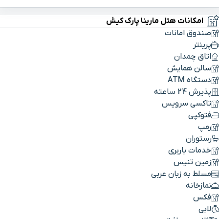
امکانات هتل مارینا پارک کیش
صندوق امانات
پرینتر
اتاق چمدان
سالن همایش
دستگاه ATM
پذیرش 24 ساعته
تاکسی سرویس
فتوکپی
رمپ
رستوران
خدمات باربری
زمین تنیس
مسلط به زبان عربی
نمازخانه
فکس
لابی