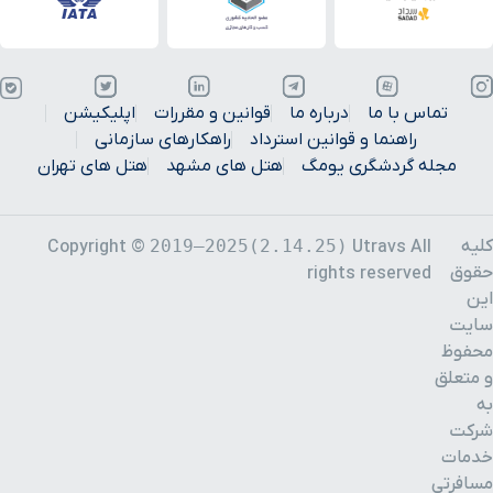
تماس با ما
درباره ما
قوانین و مقررات
اپلیکیشن
راهنما و قوانین استرداد
راهکارهای سازمانی
مجله گردشگری یومگ
هتل های مشهد
هتل های تهران
کلیه
2019–2025(2.14.25)
Copyright ©
Utravs All
حقوق
rights reserved
این
سایت
محفوظ
و متعلق
به
شرکت
خدمات
مسافرتی