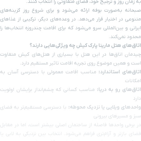
به زمان روز و ترجیح خود، فضای متفاوتی را انتخاب کنند.
صبحانه به‌صورت بوفه ارائه می‌شود و برای شروع روز گزینه‌های
سینما لبخند
۱۰ دقیقه با خودرو (۶ کیلومتر و ۸۰۹ متر)
متنوعی در اختیار قرار می‌دهد. در وعده‌های دیگر، ترکیبی از غذاهای
ایرانی و بین‌المللی سرو می‌شود که برای اقامت چندروزه انتخاب‌ها را
بیمارستان فوق تخصصی
۱۳ دقیقه با خودرو (۹ کیلومتر و ۴۶۵ متر)
کیش
محدود نمی‌کند.
اتاق‌های هتل مارینا پارک کیش چه ویژگی‌هایی دارند؟
فرودگاه
۱۳ دقیقه با خودرو (۹ کیلومتر و ۹۴۹ متر)
چیدمان اتاق‌ها در این هتل با بسیاری از هتل‌های کیش متفاوت
است و همین موضوع روی تجربه اقامت تاثیر مستقیم دارد.
اتاق‌های استاندارد:
مناسب اقامت معمولی با دسترسی آسان به
شهر زیرزمینی کاریز
۱۵ دقیقه با خودرو (۱۰ کیلومتر و ۸۰۲ متر)
امکانات
تاق‌های رو به دریا:
مناسب کسانی که چشم‌انداز برایشان اولویت
دهکده المپیک
۱۶ دقیقه با خودرو (۱۰ کیلومتر و ۹۹۵ متر)
دارد
احدهای ویلایی یا نزدیک محوطه:
با دسترسی مستقیم‌تر به فضای
پدیده شاندیز
۱۵ دقیقه با خودرو (۱۱ کیلومتر و ۱۰۸ متر)
سبز و مسیرهای بیرونی
در برخی واحدها فاصله از ساختمان اصلی بیشتر است، اما در مقابل
شهر باستانی حریره
۱۵ دقیقه با خودرو (۱۱ کیلومتر و ۱۴۷ متر)
فضای بازتر و آرام‌تری فراهم می‌شود. انتخاب بین نزدیکی به لابی یا