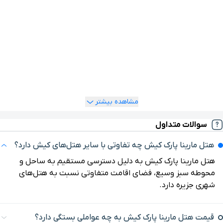
رفت‌وآمد معمولا نیاز به خودرو وجود دارد. برای مقایسه موقعیت،
کشتی یونانی
۲۱ دقیقه با خودرو (۱۸ کیلومتر و ۴۷۰ متر)
ررسی گزینه‌هایی مانند
هتل داریوش کیش
یا
هتل پالاس کیش
می‌تواند دید بهتری ایجاد کند.
روستا باغو
۲۲ دقیقه با خودرو (۱۸ کیلومتر و ۶۴۱ متر)
رزرو آنلاین در یوتراوز
برای بررسی دقیق نوع اتاق‌ها، تصاویر و قیمت‌ها، می‌توانید از طریق
زرواسیون هتل
در یوتراوز اطلاعات کامل این هتل را مشاهده کنید.
مقایسه گزینه‌ها کمک می‌کند انتخابی متناسب با سبک سفر خود
داشته باشید.
مشاهده بیشتر
سوالات متداول
هتل مارینا پارک کیش چه تفاوتی با سایر هتل‌های کیش دارد؟
هتل مارینا پارک کیش به دلیل دسترسی مستقیم به ساحل و
محوطه سبز وسیع، فضای اقامت متفاوتی نسبت به هتل‌های
شهری جزیره دارد.
قیمت هتل مارینا پارک کیش به چه عواملی بستگی دارد؟