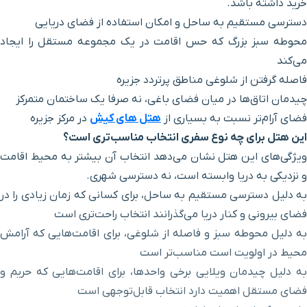
خرید داشته باشد.
بازار زیتون
۷ دقیقه با خودرو (۴ کیلومتر و ۵۰۵ متر)
دسترسی مستقیم به ساحل و امکان استفاده از فضای دریایی
محوطه سبز بزرگ که حس اقامت در یک مجموعه مستقل را ایجاد
گذر هنرمندان
۷ دقیقه با خودرو (۴ کیلومتر و ۵۳۸ متر)
می‌کند
فاصله گرفتن از شلوغی مناطق پرتردد جزیره
اسکله تفریحی
۷ دقیقه با خودرو (۴ کیلومتر و ۶۰۵ متر)
چیدمان اتاق‌ها در میان فضای باغی، نه صرفا یک ساختمان متمرکز
فضای آرام‌تر نسبت به بسیاری از
هتل های کیش
در مرکز جزیره
بولینگ مریم
۷ دقیقه با خودرو (۴ کیلومتر و ۶۸۵ متر)
این هتل برای چه نوع سفری انتخاب مناسب‌تری است؟
ویژگی‌های این هتل نشان می‌دهد انتخاب آن بیشتر به محیط اقامت
بازار پانیذ
۸ دقیقه با خودرو (۴ کیلومتر و ۸۲۹ متر)
و نزدیکی به دریا وابسته است، نه دسترسی شهری.
به دلیل دسترسی مستقیم به ساحل، برای کسانی که زمان زیادی را در
توتی فروتی
۸ دقیقه با خودرو (۴ کیلومتر و ۸۴۵ متر)
فضای بیرونی و کنار دریا می‌گذرانند انتخاب راحت‌تری است
به دلیل محوطه سبز و فاصله از شلوغی، برای اقامت‌هایی که آرامش
هایپرمارکت
۸ دقیقه با خودرو (۴ کیلومتر و ۸۴۸ متر)
محیط در اولویت است مناسب‌تر است
به دلیل چیدمان ویلایی برخی واحدها، برای اقامت‌هایی که حریم و
بازار ونوس
۸ دقیقه با خودرو (۴ کیلومتر و ۸۹۶ متر)
فضای مستقل اهمیت دارد انتخاب قابل‌توجهی است