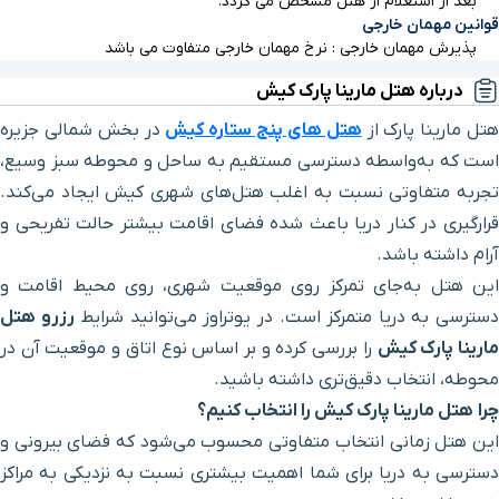
بعد از استعلام از هتل مشخص می گردد.
بازار پردیس یک
۶ دقیقه با خودرو (۳ کیلومتر و ۷۰۰ متر)
قوانین مهمان خارجی
پذیرش مهمان خارجی : نرخ مهمان خارجی متفاوت می باشد
رویال مال
۶ دقیقه با خودرو (۳ کیلومتر و ۷۷۲ متر)
درباره هتل مارینا پارک کیش
تل مارینا پارک از
هتل های پنج ستاره کیش
در بخش شمالی جزیره
خیابان رودکی
۶ دقیقه با خودرو (۳ کیلومتر و ۸۷۹ متر)
است که به‌واسطه دسترسی مستقیم به ساحل و محوطه سبز وسیع،
تجربه متفاوتی نسبت به اغلب هتل‌های شهری کیش ایجاد می‌کند.
مرکز تجاری
۷ دقیقه با خودرو (۴ کیلومتر و ۱۷۴ متر)
قرارگیری در کنار دریا باعث شده فضای اقامت بیشتر حالت تفریحی و
آرام داشته باشد.
مرکز همایش های بین المللی
۷ دقیقه با خودرو (۴ کیلومتر و ۲۰۲ متر)
این هتل به‌جای تمرکز روی موقعیت شهری، روی محیط اقامت و
سترسی به دریا متمرکز است. در یوتراوز می‌توانید شرایط
رزرو هتل
فلای بورد
۷ دقیقه با خودرو (۴ کیلومتر و ۲۶۸ متر)
ارینا پارک کیش
را بررسی کرده و بر اساس نوع اتاق و موقعیت آن در
محوطه، انتخاب دقیق‌تری داشته باشید.
کیبل اسکی
۷ دقیقه با خودرو (۴ کیلومتر و ۲۷۴ متر)
چرا هتل مارینا پارک کیش را انتخاب کنیم؟
این هتل زمانی انتخاب متفاوتی محسوب می‌شود که فضای بیرونی و
بلوار ساحل
۷ دقیقه با خودرو (۴ کیلومتر و ۴۶۷ متر)
دسترسی به دریا برای شما اهمیت بیشتری نسبت به نزدیکی به مراکز