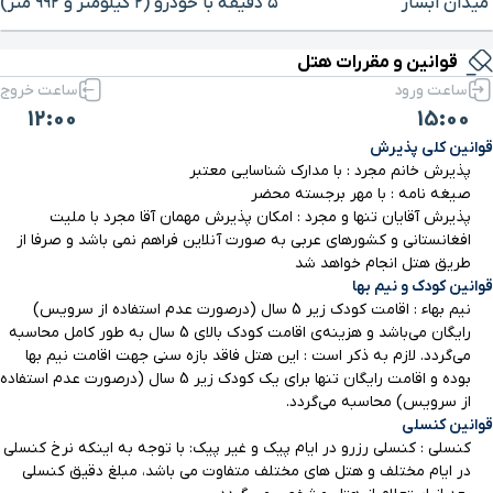
میدان آبشار
۵ دقیقه با خودرو (۲ کیلومتر و ۹۹۲ متر)
برای بزرگنمایی روی نقشه کلیک کنید
قوانین و مقررات هتل
باغ پرندگان
۶ دقیقه با خودرو (۳ کیلومتر و ۱۶۰ متر)
ساعت ورود
ساعت خروج
12:00
15:00
پلاژآقایان
۵ دقیقه با خودرو (۳ کیلومتر و ۲۸۷ متر)
قوانین کلی پذیرش
پذیرش خانم مجرد : با مدارک شناسایی معتبر
بازار پردیس2
۵ دقیقه با خودرو (۳ کیلومتر و ۲۸۸ متر)
صیغه نامه : با مهر برجسته محضر
پذیرش آقایان تنها و مجرد : امکان پذیرش مهمان آقا مجرد با ملیت
افغانستانی و کشورهای عربی به صورت آنلاین فراهم نمی باشد و صرفا از
میدان پردیس
۶ دقیقه با خودرو (۳ کیلومتر و ۴۰۲ متر)
طریق هتل انجام خواهد شد
قوانین کودک و نیم بها
نیم بهاء : اقامت کودک زیر 5 سال (درصورت عدم استفاده از سرویس)
پارک هنگام
۶ دقیقه با خودرو (۳ کیلومتر و ۴۱۷ متر)
رایگان می‌باشد و هزینه‌ی اقامت کودک بالای 5 سال به طور کامل محاسبه
می‌گردد. لازم به ذکر است : این هتل فاقد بازه سنی جهت اقامت نیم بها
پارک دلفینها
۶ دقیقه با خودرو (۳ کیلومتر و ۵۷۰ متر)
بوده و اقامت رایگان تنها برای یک کودک زیر 5 سال (درصورت عدم استفاده
از سرویس) محاسبه می‌گردد.
قوانین کنسلی
بازار کیش مال
۶ دقیقه با خودرو (۳ کیلومتر و ۶۰۲ متر)
کنسلی : کنسلی رزرو در ایام پیک و غیر پیک: با توجه به اینکه نرخ کنسلی
در ایام مختلف و هتل های مختلف متفاوت می باشد، مبلغ دقیق کنسلی