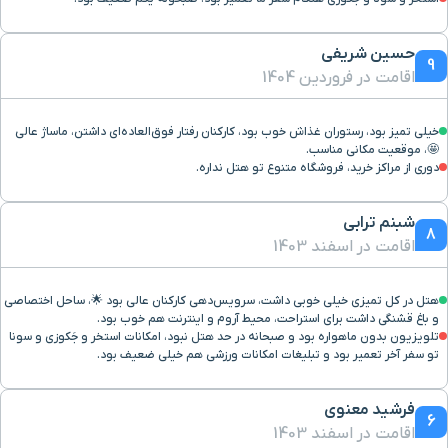
حسین شریفی
9
اقامت در فروردین 1404
خیلی تميز بود، رستوران غذاش خوب بود، کارکنان رفتار فوق‌العاده‌ای داشتن، ماساژ عالی
🤩، موقعیت مکانی مناسب.
دوری از مراکز خرید، فروشگاه متنوع تو هتل نداره.
شبنم ترابی
8
اقامت در اسفند 1403
هتل در کل تمیزی خیلی خوبی داشت، سرویس‌دهی کارکنان عالی بود 🌟، ساحل اختصاصی
و باغ قشنگی داشت برای استراحت، محیط آروم و اینترنت هم خوب بود.
تلویزیون بدون ماهواره بود و صبحانه در حد هتل نبود، امکانات استخر و جَکوزی و سونا
تو سفر آخر تعمیر بود و تبلیغات امکانات ورزشی هم خیلی ضعیف بود.
فرشید معنوی
6
اقامت در اسفند 1403