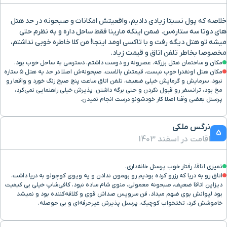
خلاصه که پول نسبتا زیادی دادیم، واقعیتش امكانات و صبحونه در حد هتل
های دوتا سه ستاره‌س. ضمن اینکه مارینا فقط ساحل داره و به نظرم حتی
میشه تو هتل دیگه رفت و با تاکسی اومد اینجا! من کلا خاطره خوبی نداشتم،
مخصوصا بخاطر تلفن اتاق و قیمت زیاد.
مکان و ساختمان هتل بزرگه، عصرونه رو دوست داشتم، دسترسی به ساحل خوب بود.
مکان هتل اونقدرا خوب نیست، قیمتش بالاست، صبحونه‌ش اصلا در حد یه هتل ۵ ستاره
نبود، سرمایش و گرمایش خیلی ضعیف، تلفن اتاق ساعت پنج صبح زنگ خورد و واقعا رو
مخ بود، ترانسفر رو قبول نکردن و حتی برگه داشتن، پذیرش خیلی راهنمایی نمی‌کرد،
پرسنل بعضی وقتا اصلا کار خودشونو درست انجام نمیدن.
نرگس ملکی
5
اقامت در اسفند 1403
تمیزی اتاقا، رفتار خوب پرسنل خانه‌داری.
اتاق رو به دریا که رزرو کرده بودیم رو بهمون ندادن و یه ویوی کوچولو به دریا داشت،
دیزاین اتاقا ضعیف، صبحونه معمولی، منوی شام ساده نبود، کافی‌شاپ خیلی بی کیفیت
بود لیوانش بوی ضهم میداد، فن سرویس صداش قوی و کلافه‌کننده بود و نمیشد
خاموشش کرد، تختخواب کوچیک، پرسنل پذیرش غیرحرفه‌ای و بی حوصله.