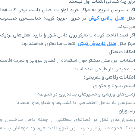
برای چه کسانی انتخاب اول نیست:
کوه نور
۸ دقیقه با خودرو (۵ کیلومتر و ۱۴۵ متر)
اگر دسترسی سریع به مراکز خرید اولویت اصلی باشد، برخی گزینه‌ها
ثل
هتل پالاس کیش
در شرق جزیره گزینه‌ مناسب‌تری محسوب
بازار دامون دریا 2
۸ دقیقه با خودرو (۵ کیلومتر و ۱۵۰ متر)
می‌شوند
اگر قصد اقامت کوتاه با تمرکز روی داخل شهر را دارید، هتل‌های نزدیک
بازار مریم
۸ دقیقه با خودرو (۵ کیلومتر و ۱۸۰ متر)
مرکز مثل
هتل داریوش کیش
انتخاب ساده‌تری خواهند بود
امکانات هتل
بازار دامون دریا 1
۸ دقیقه با خودرو (۵ کیلومتر و ۲۶۹ متر)
امکانات این هتل بیشتر حول استفاده از فضای بیرونی و تجربه اقامت
در محیطی باز طراحی شده است.
بازار مروارید
۹ دقیقه با خودرو (۵ کیلومتر و ۴۵۰ متر)
امکانات رفاهی و تفریحی:
استخر، سونا و جکوزی
کارتینگ
۸ دقیقه با خودرو (۵ کیلومتر و ۴۶۴ متر)
زمین‌های ورزشی و مسیرهای پیاده‌روی در محوطه
دسترسی به ساحل اختصاصی با کشتی‌ها و شناورهای متعدد
رستوران
بازار بهکیش
۹ دقیقه با خودرو (۶ کیلومتر و ۴۳۸ متر)
رستوران‌های هتل در فضاهای مختلفی از جمله داخل ساختمان و
نزدیک محوطه سبز قرار دارند. این تنوع باعث می‌شود مهمانان بسته
پلاژ بانوان
۱۱ دقیقه با خودرو (۶ کیلومتر و ۵۹۴ متر)