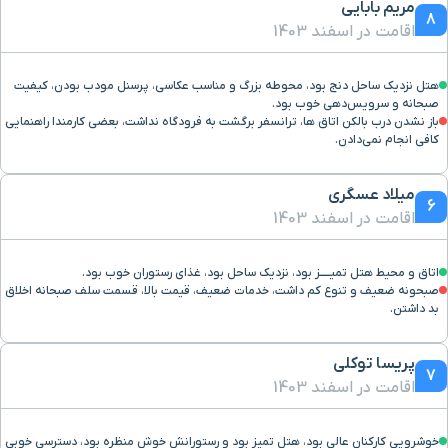
مریم بابایی
8
اقامت در اسفند 1403
هتل نزدیک ساحل دنج بود، محوطه بزرگ و مناسب عکاسی، پرسنل مودب بودن، کیفیت
صبحانه و سرویس‌دهی خوب بود.
باز نشدن درب بالکن اتاق ها، ترانسفر برگشت به فرودگاه نداشت، بعضی کارمندا راهنمایی
کافی انجام نمی‌دادن.
میلاد عسگری
6
اقامت در اسفند 1403
اتاق و محیط هتل تميـــــز بود، نزدیک ساحل بود، غذای رستوران خوب بود.
صبحونه ضعیف و تنوع کم داشت، خدمات ضعیف، قیمت بالا، قسمت سلف صبحانه اخلاق
بد داشتن.
پریسا توکلی
7
اقامت در اسفند 1403
خوشرویی کارکنان عالی بود، هتل تمیز بود و رستورانش خوش منظره بود، دسترسی خوبی