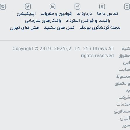
تماس با ما
درباره ما
قوانین و مقررات
اپلیکیشن
راهنما و قوانین استرداد
راهکارهای سازمانی
مجله گردشگری یومگ
هتل های مشهد
هتل های تهران
کلیه
2019–2025(2.14.25)
Copyright ©
Utravs All
حقوق
rights reserved
این
سایت
محفوظ
و متعلق
به
شرکت
خدمات
مسافرتی
آتیان
سیر