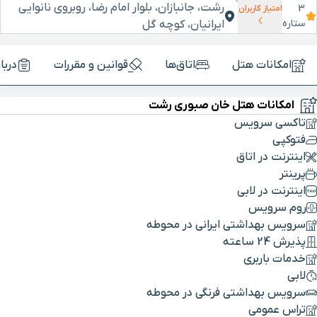
رشت، جانبازان، بلوار امام رضا، روبروی نانوایی
3
امتیاز کاربران
ستاره
ایرانیان، کوچه گل
امکانات هتل
اتاق‌ها
قوانین و مقررات
دربا
امکانات هتل خان صبوری رشت
تاکسی سرویس
فتوکپی
اینترنت در اتاق
پرینتر
اینترنت در لابی
روم سرویس
سرویس بهداشتی ایرانی در محوطه
پذیرش 24 ساعته
خدمات باربری
لابی
سرویس بهداشتی فرنگی در محوطه
تراس عمومی