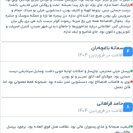
پارکینگ اصلا نداره، جای پارک تو بازار پیدا نمیشه، تخت و روکش خیلی قدیمی، بالشتا
درست حسابی نیس، پتوها کهنه و کثیف بودن، دستشویی خیلی بو میداد، حمام و
سرویس یکی بودن هیچ جدا کننده‌ای نداره، درز پنجره ها بازه و ممکنه سوسک و حشره
بیاد، یخچال افتضاحه همه چی یخ میزنه، ریموت کولر نیست باید هی بری بگی بیان
درستش کنن، اطلاعاتی درباره غذاخوری‌ها یا جاهای دیدنی شهر نمیدن، کنترل اسپیلت و
تلویزیون داغون بود، جای شامپو و لیف نداره.
سمانه باغچه‌بان
4
اقامت در فروردین 1404
پرسنل خیلی محترمن، چای‌ساز و امکانات اولیه خوبی داشت، وسایل سرمایشی درست
حسابی بود، موکتای کف اتاق تمیـــــز و نو بودن.
بوی بد فاضلاب افتضاااح بود، دستشویی تمیز نشده بود، صبحونه فقط معمولی بود اما
قابل تحمل.
حامد فراهانی
8
اقامت در فروردین 1404
کیفیت صبحانه و غذای رستوران عالی بود، نظافت هتل فوق العاده بود، برخورد پرسنل
عاااالی بود.