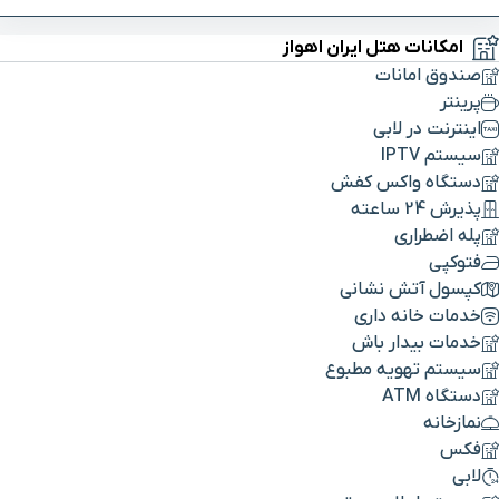
امکانات هتل ایران اهواز
صندوق امانات
پرینتر
اینترنت در لابی
سیستم IPTV
دستگاه واکس کفش
پذیرش 24 ساعته
پله اضطراری
فتوکپی
کپسول آتش نشانی
خدمات خانه داری
خدمات بیدار باش
سیستم تهویه مطبوع
دستگاه ATM
نمازخانه
فکس
لابی