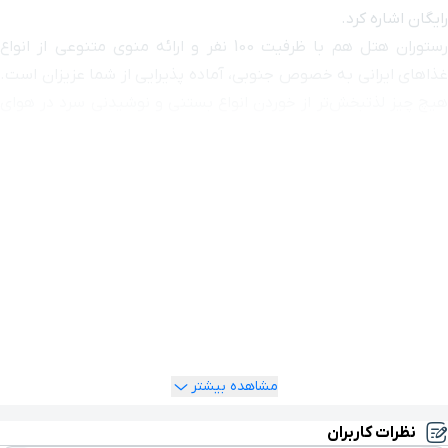
رایگان اشاره کرد.
رستوران هتل هم با ظرفیت 100 نفر و ارائه منوی متنوعی از انواع
فرودگاه
۹ دقیقه با خودرو (۸ کیلومتر و ۹۴۳ متر)
غذاهای ایرانی به خصوص جنوبی، آماده پذیرایی از شما عزیزان است.
هیچ چیز لذتبخش‌تر از خوردن انواع بستنی و نوشیدنی سرد در هوای
گرم اهواز نیست. می‌توانید به کافی‌شاپ هتل بروید و با سفارش
نوشیدنی‌های خوشمزه، جان دوباره‌ای بگیرید.
در اتاق‌ها هم امکاناتی نظیرتلویزیون، یخچال، میزآرایش و سرویس
بهداشتی ایرانی و فرنگی تعبیه شده که با وجود آن‌ها اقامتی خوب و
شیرین خواهید داشت.
رزرو اینترنتی هتل ایران اهواز
برای رزرو اینترنتی هتل ایران می‌توانید به سایت یوتراوز مراجعه کنید.
رزرو آنلاین هتل دغدغه شما را بابت محل اقامت در اهواز برطرف
می‌کند.
مشاهده بیشتر
نظرات کاربران