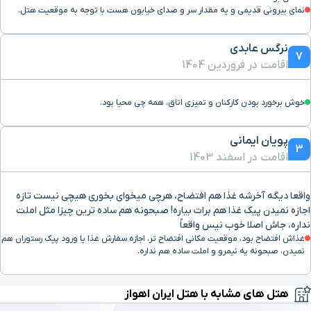
نمای بیرونی قدیمی و یه مقدار سر و صدای خیابون هست با توجه به موقعیت هتل.
نرگس عابدی
7
اقامت در فروردین 1404
خوش برخورد بودن کارکنان و تمیزی اتاق، همه چی محیا بود.
پویان ایمانی
3
اقامت در اسفند 1403
واقعا دیگه آخرشه غذا هم افتضاح، هرچی میخوای بخوری هیچی نیست تازه
اجازه نمیدن پیک غذا هم برات بیاره! صبحونه هم ساده ترین چیزا مثل املت
نداره، جاش اصلا خوب نیس واقعاً
غذاش افتضاح بود، موقعیت مکانی افتضاح تر، اجازه سفارش غذا یا ورود پیک رستوران هم
نمیدن، صبحونه یه نیمرو و املت ساده هم نداره.
هتل های مشابه با هتل ایران اهواز