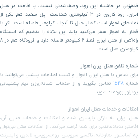
قدم‌زدن در حاشیه این رود، وصف‌شدنی نیست. با اقامت در هتل
میدان چهارشیر
۸ دقیقه با خودرو (۶ کیلومتر و ۸۹ متر)
ایران، رود کارون در 3 کیلومتری شماست. پل سفید هم یکی از
نمادهای اهواز است که از هتل تا آنجا 1 کیلومتر فاصله است. اگر با
بیمارستان گلستان
۱۰ دقیقه با خودرو (۶ کیلومتر و ۵۰۵ متر)
قطار به اهواز سفر می‌کنید باید این مژده را بدهیم که ایستگاه
راه‌آهن از هتل ایران فقط 2 کیلومتر فاصله دارد و فرودگاه هم در 8
بیمارستان کودکان ابوذر
۷ دقیقه با خودرو (۷ کیلومتر و ۸۳ متر)
کیلومتری هتل است.
بیلیارد پرشیا
۶ دقیقه با خودرو (۷ کیلومتر و ۲۳۴ متر)
شماره تلفن هتل ایران اهواز
برای تماس با هتل ایران اهواز و کسب اطلاعات بیشتر، می‌توانید با
رستوران ژاپنی بی بی کیو
۶ دقیقه با خودرو (۷ کیلومتر و ۲۳۴ متر)
ماره
1548
تماس بگیرید و از خدمات شبانه‌روزی تیم پشتیبانی
یوتراوز بهره‌مند شوید.
بیمارستان آپادانا
۱۰ دقیقه با خودرو (۷ کیلومتر و ۳۶۸ متر)
امکانات و خدمات هتل ایران اهواز
سیتی سنتر مهزیار
۷ دقیقه با خودرو (۷ کیلومتر و ۸۹۲ متر)
هتل ایران به تازگی بازسازی شده و امکانات و خدمات مدرن آن،
اقامتی به‌یادماندنی برای شما فراهم می‌کند. از امکانات هتل می‌توان
به آسانسور، نمازخانه، تاکسی سرویس، روم‌سرویس، لاندری و اینترنت
بیمارستان نفت
۸ دقیقه با خودرو (۸ کیلومتر و ۲۰۶ متر)