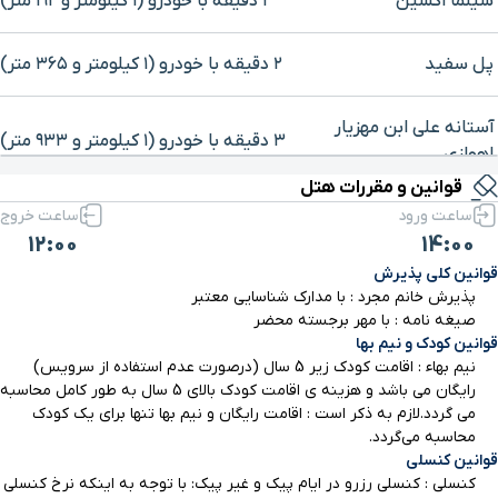
سینما اکسین
۲ دقیقه با خودرو (۱ کیلومتر و ۱۹۲ متر)
پل سفید
۲ دقیقه با خودرو (۱ کیلومتر و ۳۶۵ متر)
آستانه علی ابن مهزیار
برای بزرگنمایی روی نقشه کلیک کنید
۳ دقیقه با خودرو (۱ کیلومتر و ۹۳۳ متر)
اهوازی
قوانین و مقررات هتل
ساعت ورود
ساعت خروج
بیمارستان امام خمینی
۴ دقیقه با خودرو (۲ کیلومتر و ۹ متر)
12:00
14:00
قوانین کلی پذیرش
بیمارستان رازی
۴ دقیقه با خودرو (۲ کیلومتر و ۸۰ متر)
پذیرش خانم مجرد : با مدارک شناسایی معتبر
صیغه نامه : با مهر برجسته محضر
قوانین کودک و نیم بها
بیمارستان فاطمه الزهرا
۴ دقیقه با خودرو (۲ کیلومتر و ۲۳۱ متر)
نیم بهاء : اقامت کودک زیر 5 سال (درصورت عدم استفاده از سرویس)
رایگان می باشد و هزینه ی اقامت کودک بالای 5 سال به طور کامل محاسبه
سینما ساحل
۳ دقیقه با خودرو (۲ کیلومتر و ۳۳۲ متر)
می گردد.لازم به ذکر است : اقامت رایگان و نیم بها تنها برای یک کودک
محاسبه می‌گردد.
قوانین کنسلی
راه آهن
۵ دقیقه با خودرو (۲ کیلومتر و ۴۸۵ متر)
کنسلی : کنسلی رزرو در ایام پیک و غیر پیک: با توجه به اینکه نرخ کنسلی