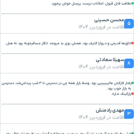
نظافت قابل قبول، امکانات درست، پرسنل خوش برخورد.
محسن حسینی
5
اقامت در فروردین 1404
اتاق‌ها قدیمی و دیوارا کثیف بود، همش بوی بد میومد، انگار مسافرخونه بود نه هنل.
سهیلا سعادتی
8
اقامت در فروردین 1404
رفتار کارکنان عالییییییی بود، وسط بازار همه چی در دسترس تا ۳ شب پیدامی‌شد، دسترسی
به بازار خوب بود.
پارکینگ نداره.
مهدی رادمنش
3
اقامت در فروردین 1404
خیلی به بازار و مرکز خرید نزدیک بود، سرویس صبحانه و گردش سریع بودنش اوکی بود.