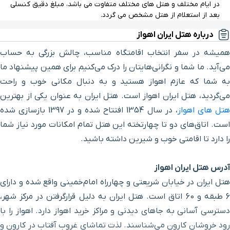
در ایام مختلف و هتل های مختلف متفاوت می باشد، مبلغ دقیق کنسلی
بعد از استعلام از هتل مشخص می گردد.
باغ معین
۴ دقیقه با خودرو (۲ کیلومتر و ۶۴۱ متر)
درباره هتل ایران اهواز
رودخانه کارون
۴ دقیقه با خودرو (۲ کیلومتر و ۸۶۲ متر)
همیشه در سفر انتخاب اقامتگاه مناسب، چالش بزرگی به حساب
می‌آید. ما شما و نگرانی‌هایتان را درک می‌کنیم برای همین پیشنهاد ما
منزل ماپار
۴ دقیقه با خودرو (۲ کیلومتر و ۸۹۷ متر)
به شما که عازم اهواز هستید و به دنبال مکانی خوب و راحت
می‌گردید، هتل ایران اهواز است. هتل ایران به عنوان یکی از بهترین
بیمارستان 578 ارتش
۶ دقیقه با خودرو (۳ کیلومتر و ۵۰۹ متر)
هتل های اهواز
، در سال 1354 افتتاح شده و در 1397 بازسازی شده
است. اتاق‌های دو تا چهارتخته این هتل تمام امکانات مورد نیاز شما
بیمارستان آریا
۶ دقیقه با خودرو (۴ کیلومتر و ۸۷۵ متر)
را دارد تا اقامتی خوب و شیرین داشته باشید.
میدان نخل
۷ دقیقه با خودرو (۵ کیلومتر و ۲۳ متر)
آدرس هتل ایران اهواز
هتل ایران در خیابان شریعتی و چهارراه امام‌خمینی واقع شده و دارای
بیمارستان امیرکبیر
۷ دقیقه با خودرو (۵ کیلومتر و ۱۶۶ متر)
6 طبقه و 60 اتاق است. هتل ایران به دلیل قرارگرفتن در مرکز شهر،
دسترسی آسانی به جاهای دیدنی و مراکز خرید اهواز دارد. اهواز را با
برج کیانپارس
۷ دقیقه با خودرو (۵ کیلومتر و ۵۸۵ متر)
رود خروشان کارون می‌شناسند. لذت تماشای غروب آفتاب در کارون و