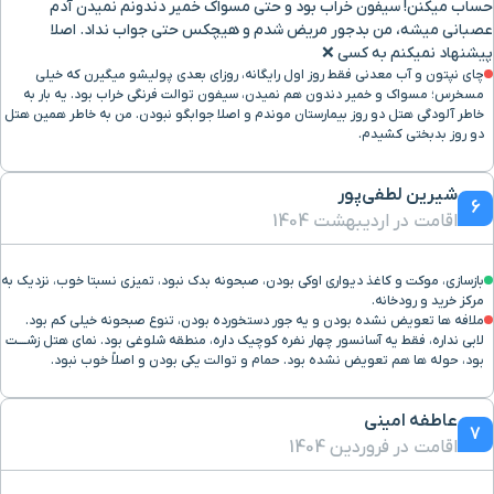
حساب میکنن! سیفون خراب بود و حتی مسواک خمیر دندونم نمیدن آدم
عصبانی میشه، من بدجور مریض شدم و هیچکس حتی جواب نداد. اصلا
پیشنهاد نمیکنم به کسی ❌
چای نپتون و آب معدنی فقط روز اول رایگانه، روزای بعدی پولیشو میگیرن که خیلی
مسخرس؛ مسواک و خمیر دندون هم نمیدن، سیفون توالت فرنگی خراب بود. یه بار به
خاطر آلودگی هتل دو روز بیمارستان موندم و اصلا جوابگو نبودن. من به خاطر همین هتل
دو روز بدبختی کشیدم.
شیرین لطفی‌پور
6
اقامت در اردیبهشت 1404
بازسازی، موکت و کاغذ دیواری اوکی بودن، صبحونه بدک نبود، تمیزی نسبتا خوب، نزدیک به
مرکز خرید و رودخانه.
ملافه ها تعویض نشده بودن و یه جور دستخورده بودن، تنوع صبحونه خیلی کم بود.
لابی نداره، فقط یه آسانسور چهار نفره کوچیک داره، منطقه شلوغی بود. نمای هتل زشــــت
بود، حوله ها هم تعویض نشده بود. حمام و توالت یکی بودن و اصلاً خوب نبود.
عاطفه امینی
7
اقامت در فروردین 1404