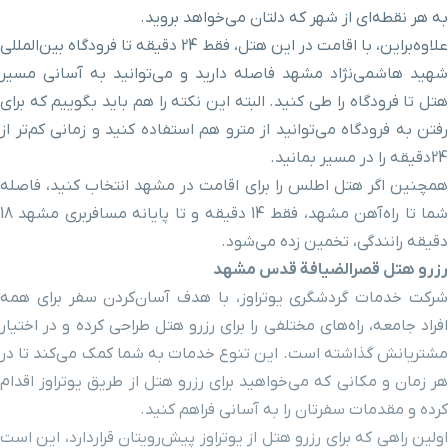
حرم ورودی باب الرضا
۴ دقیقه با خودرو(۲ کیلومتر و ۴۳۲ متر)
به هر نقطه‌ای از شهر که دلتان می‌خواهد بروید.
علاوه‌براین، با اقامت در این هتل، فقط 24 دقیقه تا فرودگاه بین‌المللی
کلیسای مسروپ مقدس
۵ دقیقه با خودرو(۲ کیلومتر و ۴۴۵ متر)
شهید هاشمی‌نژاد مشهد فاصله دارید و می‌توانید به آسانی مسیر
هتل تا فرودگاه را طی کنید. البته این نکته را هم باید بگوییم که برای
خیابان پاسداران
۵ دقیقه با خودرو(۲ کیلومتر و ۴۵۷ متر)
رفتن به فرودگاه می‌توانید از مترو هم استفاده کنید و زمانی کم‌تر از
24دقیقه را در مسیر بمانید.
رستوران معین درباری
۵ دقیقه با خودرو(۲ کیلومتر و ۴۵۷ متر)
همچنین اگر هتل اطلس را برای اقامت در مشهد انتخاب کنید، فاصله
شما تا راه‌آهن مشهد، فقط 14 دقیقه و تا پایانه مسافربری مشهد 18
گنبد سبز
۵ دقیقه با خودرو(۲ کیلومتر و ۴۸۱ متر)
دقیقه رانندگی، تخمین زده می‌شود.
رزرو هتل قصرالضیافة قدس مشهد
شرکت خدمات گردشگری یوتراوز، با هدف آسان‌کردن سفر برای همه
کنسولگری کشور تاجیکستان
۴ دقیقه با خودرو(۲ کیلومتر و ۵۰۲ متر)
افراد جامعه، راه‌های مختلفی را برای رزرو هتل طراحی کرده و در اختیار
مشتریانش گذاشته است. این تنوع خدمات به شما کمک می‌کند تا در
خیابان خسروی نو
۴ دقیقه با خودرو(۲ کیلومتر و ۵۰۸ متر)
هر زمان و مکانی که می‌خواهید برای رزرو هتل از طریق یوتراوز اقدام
کرده و مقدمات سفرتان را به آسانی فراهم کنید.
بیمارستان سینا
۴ دقیقه با خودرو(۲ کیلومتر و ۵۱۲ متر)
اولین راهی که برای رزرو هتل از یوتراوز پیش‌رویتان قراردارد، این است