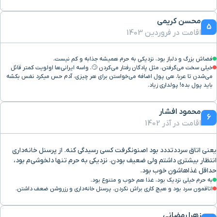
بلوار ملاصدرا
۹ دقیقه با خودرو(۵ کیلومتر و ۱۴۳ متر)
محسن کریمی
5
اقامت در فروردین 1403
میدان ابوطالب
۸ دقیقه با خودرو(۵ کیلومتر و ۱۹۳ متر)
فضاش بزرگ و دلباز بود، نزديكي به حرم هميشه جذابه و كم نيست.
خیابان دانش غربی
۱۰ دقیقه با خودرو(۵ کیلومتر و ۴۸۵ متر)
خیلی سخت می‌گرفتن، مثل پادگان رفتار می‌کردن 🙄. واسه ایرانی‌ها اولویت کمتر قائل
می‌شدن تا عربا. هی پول اضافه می‌خواستن برای هر چیزی، آدم حس میکرد نفس بکشه
باید پول بده! پولداری زیاد.
رستوران سدروس
۹ دقیقه با خودرو(۵ کیلومتر و ۵۲۵ متر)
محمود افشار
6
بلوار مصلی
۱۰ دقیقه با خودرو(۵ کیلومتر و ۵۴۱ متر)
اقامت در آذر 1402
بازار گوهر شاد
۹ دقیقه با خودرو(۵ کیلومتر و ۵۹۸ متر)
یعنی اتاق سرددتددد بود اصنونگرفت کسی رسیدگی کنه. از پرسنل خانه‌داری
انتظار بیشتری داشتم ولی ضعیف بودن. نزدیکی به حرم تنها دلخوشی‌م بود،
حداقل غذاهاشون خوب بود.
بازار گوهرشاد
۹ دقیقه با خودرو(۵ کیلومتر و ۶۰۱ متر)
به حرم خیلی نزدیک بود، غذا هم خوب و متنوع بود.
اتاقمون سرد بود و هیچ کاری براش نکردن. پرسنل خانه‌داری و رزروشن ضعف داشتن.
میدان فردوسی
۹ دقیقه با خودرو(۵ کیلومتر و ۶۷۸ متر)
زهرا رمضانی