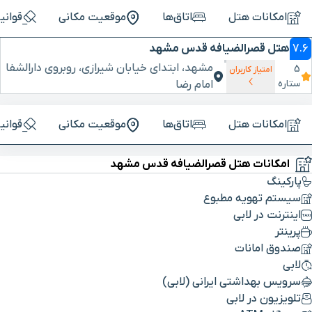
امکانات هتل
اتاق‌ها
موقعیت مکانی
قوانی
7.6
هتل قصرالضیافه قدس مشهد
مشهد، ابتدای خیابان شیرازی، روبروی دارالشفا
5
امتیاز کاربران
ستاره
امام رضا
امکانات هتل
اتاق‌ها
موقعیت مکانی
قوانی
امکانات هتل قصرالضیافه قدس مشهد
پارکینگ
سیستم تهویه مطبوع
اینترنت در لابی
پرینتر
صندوق امانات
لابی
سرویس بهداشتی ایرانی (لابی)
تلویزیون در لابی