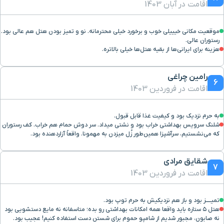
اقامت در آبان 1403
فروشگاه دبنهامز
۸ دقیقه با خودرو(۴ کیلومتر و ۷۸۷ متر)
موقعیت مکانی خیییلی خوب و برخورد خیلی محترمانه. نو و تمیز بودن هتل هم عالی بود.
رستوران عالی.
هزینه برای ایرانی‌ها از بقیه هتل‌ها خیلی بالاتره.
بیمارستان 17 شهریور
۸ دقیقه با خودرو(۴ کیلومتر و ۷۸۹ متر)
رامین چراغی
بلوار شهید رستمی
۷ دقیقه با خودرو(۴ کیلومتر و ۸۳۳ متر)
6
اقامت در فروردین 1403
میدان احمد آباد
۸ دقیقه با خودرو(۴ کیلومتر و ۸۳۴ متر)
به حرم نزديك بود و كيفيت غذا قابل قبول.
شلنگ سرویس بهداشتی خراب بود و نشتی میداد. سر دوش حمام هم خراب. کف رستوران
که می‌نشستیم، سرآشپزا همین‌طور زُل میزدن به مهمونا. واقعاً آزاردهنده بود.
ایستگاه قطار شهری پروین
۸ دقیقه با خودرو(۵ کیلومتر و ۶۴ متر)
اعتصامی
شقایق مرادی
7
اقامت در فروردین 1403
بازار فردوسی
۹ دقیقه با خودرو(۵ کیلومتر و ۱۱۳ متر)
تمیـــــز بود و باز هم نزدیکیش به حرم توپ بود.
بیمارستان شهید هاشمی نژاد
۹ دقیقه با خودرو(۵ کیلومتر و ۱۲۱ متر)
هتل ۵ ستاره باید واقعا همه امکانات بهداشتی رو بده؛ متاسفانه نه مایع دستشویی بود
نه صابون، مجبور شدیم از شامپو حموم برای شستن دست استفاده کنیم! عجیب بود.