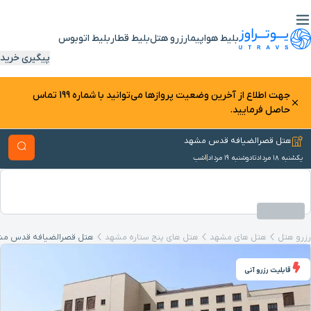
بلیط هواپیما
رزرو هتل
بلیط قطار
بلیط اتوبوس
پیگیری خرید
جهت اطلاع از آخرین وضعیت پرواز‌ها می‌توانید با شماره 199 تماس
حاصل فرمایید.
هتل قصرالضیافه قدس مشهد
یکشنبه ۱۸ مرداد
تا
دوشنبه ۱۹ مرداد
1
شب
رزرو هتل
هتل های مشهد
هتل‌ های پنج ستاره مشهد
هتل قصرالضیافه قدس مش
قابلیت رزرو آنی