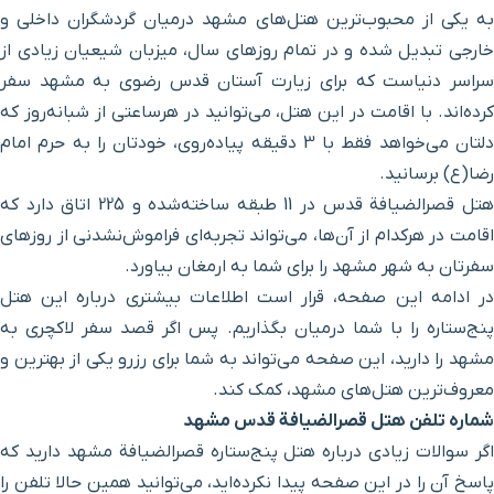
به یکی از محبوب‌ترین هتل‌های مشهد درمیان گردشگران داخلی و
خارجی تبدیل شده و در تمام روزهای سال، میزبان شیعیان زیادی از
موزه مردم‌شناسی
۴ دقیقه با خودرو(۱ کیلومتر و ۹۳۶ متر)
سراسر دنیاست که برای زیارت آستان قدس رضوی به مشهد سفر
کرده‌اند. با اقامت در این هتل، می‌توانید در هرساعتی از شبانه‌روز که
موزه مدال
۴ دقیقه با خودرو(۱ کیلومتر و ۹۳۶ متر)
دلتان می‌خواهد فقط با 3 دقیقه پیاده‌روی، خودتان را به حرم امام
رضا(ع) برسانید.
موزه هنرهای تجسمی
۴ دقیقه با خودرو(۱ کیلومتر و ۹۳۶ متر)
هتل قصرالضیافة قدس در 11 طبقه ساخته‌شده و 225 اتاق دارد که
اقامت در هرکدام از آن‌ها، می‌تواند تجربه‌ای فراموش‌نشدنی از روزهای
موزه فرش
۴ دقیقه با خودرو(۱ کیلومتر و ۹۳۶ متر)
سفرتان به شهر مشهد را برای شما به ارمغان بیاورد.
در ادامه این صفحه، قرار است اطلاعات بیشتری درباره این هتل
موزه نجوم و ساعت
۴ دقیقه با خودرو(۱ کیلومتر و ۹۳۶ متر)
پنج‌ستاره را با شما درمیان بگذاریم. پس اگر قصد سفر لاکچری به
مشهد را دارید، این صفحه می‌تواند به شما برای رزرو یکی از بهترین و
آرامگاه شیخ بهایی
۴ دقیقه با خودرو(۱ کیلومتر و ۹۴۲ متر)
معروف‌ترین هتل‌های مشهد، کمک کند.
شماره تلفن هتل قصرالضیافة قدس مشهد
حرم ورودی شیخ طبرسی
۵ دقیقه با خودرو(۱ کیلومتر و ۹۵۶ متر)
اگر سوالات زیادی درباره هتل پنج‌ستاره قصرالضیافة مشهد دارید که
پاسخ آن را در این صفحه پیدا نکرده‌اید، می‌توانید همین حالا تلفن را