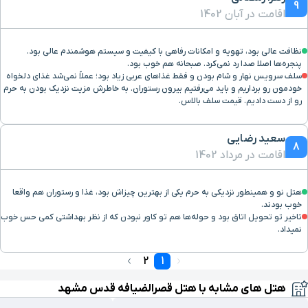
9
اقامت در آبان 1402
خیابان راهنمایی
۹ دقیقه با خودرو(۵ کیلومتر و ۶۸۵ متر)
نظافت عالی بود، تهویه و امکانات رفاهی با کیفیت و سیستم هوشمندم عالی بود.
پایانه مسافربری راه ابریشم
۹ دقیقه با خودرو(۵ کیلومتر و ۷۲۵ متر)
پنجره‌ها اصلا صدا رد نمی‌کرد. صبحانه هم خوب بود.
سلف سرویس نهار و شام بودن و فقط غذاهای عربی زیاد بود؛ عملاً نمی‌شد غذای دلخواه
خودمون رو برداریم و باید می‌رفتیم بیرون رستوران. به خاطرش مزیت نزدیک بودن به حرم
رستوران ارکیده سیاه
۱۰ دقیقه با خودرو(۵ کیلومتر و ۹۲۱ متر)
رو از دست دادیم. قیمت سلف بالاس.
سعید رضایی
بلوار بعثت
۱۰ دقیقه با خودرو(۵ کیلومتر و ۹۵۵ متر)
8
اقامت در مرداد 1402
مرکز خرید خورشید
۹ دقیقه با خودرو(۵ کیلومتر و ۹۶۵ متر)
هتل نو و همینطور نزديكي به حرم یکی از بهترين چيزاش بود، غذا و رستوران هم واقعا
خوب بودند.
ایستگاه قطار شهری فلسطین
۹ دقیقه با خودرو(۵ کیلومتر و ۹۸۴ متر)
تاخير تو تحويل اتاق بود و حوله‌ها هم تو کاور نبودن که از نظر بهداشتی كمي حس خوب
نميداد.
مرکز خرید قسطنطنیه
۹ دقیقه با خودرو(۶ کیلومتر و ۲۸ متر)
2
1
هتل های مشابه با هتل قصرالضیافه قدس مشهد
ایستگاه قطار شهری طالقانی
۱۰ دقیقه با خودرو(۶ کیلومتر و ۲۵۱ متر)