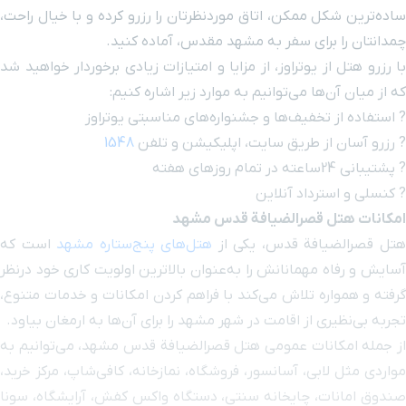
ساده‌ترین شکل ممکن، اتاق موردنظرتان را رزرو کرده و با خیال راحت،
چمدانتان را برای سفر به مشهد مقدس، آماده کنید.
مدرسه علمیه عباسقلی خان
۵ دقیقه با خودرو(۲ کیلومتر و ۸۷۸ متر)
با رزرو هتل از یوتراوز، از مزایا و امتیازات زیادی برخوردار خواهید شد
که از میان آن‌ها می‌توانیم به موارد زیر اشاره کنیم:
سینما هویزه
۵ دقیقه با خودرو(۲ کیلومتر و ۸۸۳ متر)
? استفاده از تخفیف‌ها و جشنواره‌های مناسبتی یوتراوز
? رزرو آسان از طریق سایت، اپلیکیشن و تلفن
1548
حرم ورودی خیابان نواب
۵ دقیقه با خودرو(۲ کیلومتر و ۸۹۴ متر)
? پشتیبانی 24ساعته در تمام روزهای هفته
صفوی
? کنسلی و استرداد آنلاین
امکانات هتل قصرالضیافة قدس مشهد
مقبره پیر پالان دوز
۵ دقیقه با خودرو(۲ کیلومتر و ۹۶۷ متر)
تل قصرالضیافة قدس، یکی از
هتل‌های پنج‌ستاره مشهد
است که
آسایش و رفاه مهمانانش را به‌عنوان بالاترین اولویت کاری خود درنظر
بیمارستان موسی بن جعفر(ع)
۵ دقیقه با خودرو(۳ کیلومتر و ۱۹۰ متر)
گرفته و همواره تلاش می‌کند با فراهم کردن امکانات و خدمات متنوع،
تجربه بی‌نظیری از اقامت در شهر مشهد را برای آن‌ها به ارمغان بیاود.
مجتمع تجاری آرمان
۶ دقیقه با خودرو(۳ کیلومتر و ۲۳۱ متر)
از جمله امکانات عمومی هتل قصرالضیافة قدس مشهد، می‌توانیم به
مواردی مثل لابی، آسانسور، فروشگاه، نمازخانه، کافی‌شاپ، مرکز خرید،
میدان امام رضا
۶ دقیقه با خودرو(۳ کیلومتر و ۲۳۱ متر)
صندوق امانات، چایخانه سنتی، دستگاه واکس کفش، آرایشگاه، سونا