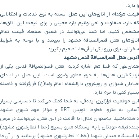
ایستگاه قطار شهری سعدی
۴ دقیقه با خودرو(۲ کیلومتر و ۱۷۹ متر)
را دارد.
قیمت هرکدام از اتاق‌های این هتل، بسته به نوع خدمات و امکاناتی
فرهنگسرای بهشت
۴ دقیقه با خودرو(۲ کیلومتر و ۱۹۷ متر)
که دارد، متفاوت و نمی‌توانیم بازه معینی را برای قیمت این اتاق‌ها،
مشخص کنیم. اما شما می‌توانید در همین صفحه، قیمت تمام
خانه ملک
۴ دقیقه با خودرو(۲ کیلومتر و ۲۰۰ متر)
اتاق‌های هتل قصرالضیافة مشهد را ببینید و با توجه به شرایط
سفرتان، برای رزرو یکی از آن‌ها، تصمیم بگیرید.
بازار جنت
۴ دقیقه با خودرو(۲ کیلومتر و ۲۳۸ متر)
آدرس هتل قصرالضیافة قدس مشهد
همان‌طور که قبلا هم اشاره کردیم، هتل قصرالضیافة قدس یکی از
کنسولگری کشور ترکمنستان
۴ دقیقه با خودرو(۲ کیلومتر و ۲۸۶ متر)
نزدیک‌ترین هتل‌ها به حرم مطهر رضوی است. این هتل در ابتدای
خیابان شیرازی و روبه‌روی دارالشفاء امام رضا(ع) قرارگرفته و فاصله
بازار رضا
۴ دقیقه با خودرو(۲ کیلومتر و ۳۱۹ متر)
بسیار کمی تا حرم دارد.
این موقعیت قرارگیری ایده‌آل، به شما کمک می‌کند تا دسترسی بسیار
مسجد هفتاد و دو تن
۵ دقیقه با خودرو(۲ کیلومتر و ۳۹۷ متر)
آسانی به مترو، خطوط اتوبس
BRT
و مراکز مهم شهری مشهد
داشته‌باشید. به‌عنوان مثال؛ با اقامت در این هتل، می‌توانید در عرض
حرم ورودی باب الجواد
۴ دقیقه با خودرو(۲ کیلومتر و ۴۲۳ متر)
چنددقیقه خودتان را به ایستگاه مترو بسیج (خط 1 قطارشهری مشهد)
یا ایستگاه میدان شهدا (خط 2 قطارشهری مشهد) برسانید و از آن‌جا