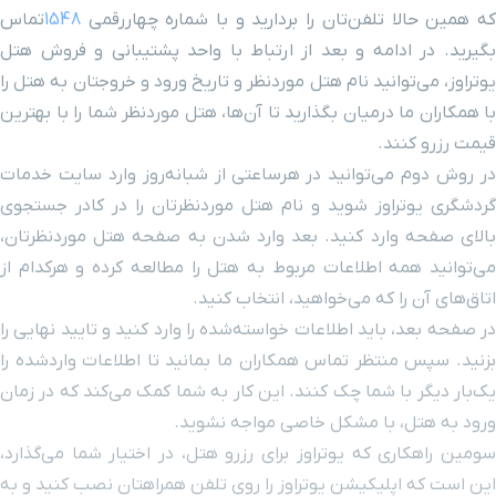
که همین حالا تلفن‌تان را بردارید و با شماره چهاررقمی
1548
تماس
خیابان خسروی نو
۴ دقیقه با خودرو(۲ کیلومتر و ۵۱۷ متر)
بگیرید. در ادامه و بعد از ارتباط با واحد پشتیبانی و فروش هتل
یوتراوز، می‌توانید نام هتل موردنظر و تاریخ ورود و خروجتان به هتل را
میدان ده دی
۴ دقیقه با خودرو(۲ کیلومتر و ۵۱۷ متر)
با همکاران ما درمیان بگذارید تا آن‌ها، هتل موردنظر شما را با بهترین
قیمت رزرو کنند.
برج تجاری آلتون
۵ دقیقه با خودرو(۲ کیلومتر و ۵۸۷ متر)
در روش دوم می‌توانید در هرساعتی از شبانه‌روز وارد سایت خدمات
گردشگری یوتراوز شوید و نام هتل موردنظرتان را در کادر جستجوی
سینما قدس
۵ دقیقه با خودرو(۲ کیلومتر و ۷۰۰ متر)
بالای صفحه وارد کنید. بعد وارد شدن به صفحه هتل موردنظرتان،
می‌توانید همه اطلاعات مربوط به هتل را مطالعه کرده و هرکدام از
خیابان نواب صفوی
۵ دقیقه با خودرو(۲ کیلومتر و ۷۱۴ متر)
اتاق‌های آن را که می‌خواهید، انتخاب کنید.
در صفحه بعد، باید اطلاعات خواسته‌شده را وارد کنید و تایید نهایی را
ایستگاه قطار شهری راه آهن
۵ دقیقه با خودرو(۲ کیلومتر و ۷۹۲ متر)
بزنید. سپس منتظر تماس همکاران ما بمانید تا اطلاعات واردشده را
یک‌بار دیگر با شما چک کنند. این کار به شما کمک می‌کند که در زمان
ایستگاه راه آهن
۵ دقیقه با خودرو(۲ کیلومتر و ۷۹۲ متر)
ورود به هتل، با مشکل خاصی مواجه نشوید.
سومین راهکاری که یوتراوز برای رزرو هتل، در اختیار شما می‌گذارد،
ایستگاه قطار شهری شهید
۵ دقیقه با خودرو(۲ کیلومتر و ۸۰۵ متر)
این است که اپلیکیشن یوتراوز را روی تلفن همراهتان نصب کنید و به
مفتح