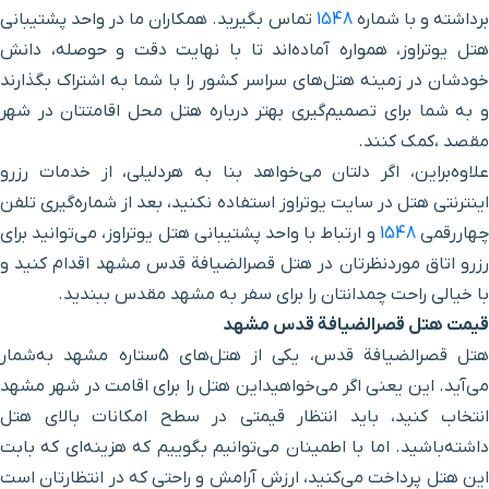
رستوران رضایی
۴ دقیقه با خودرو(۱ کیلومتر و ۹۹۷ متر)
رداشته و با شماره
1548
تماس بگیرید. همکاران ما در واحد پشتیبانی
هتل یوتراوز، همواره آماده‌اند تا با نهایت دقت و حوصله، دانش
آرامگاه شیخ نخودکی
۴ دقیقه با خودرو(۲ کیلومتر و ۲۳ متر)
خودشان در زمینه هتل‌های سراسر کشور را با شما به اشتراک بگذارند
و به شما برای تصمیم‌گیری بهتر درباره هتل محل اقامتتان در شهر
میدان بیت المقدس (فلکه
مقصد ،کمک کنند.
۴ دقیقه با خودرو(۲ کیلومتر و ۸۹ متر)
آب)
علاوه‌براین، اگر دلتان می‌خواهد بنا به هردلیلی، از خدمات رزرو
اینترنتی هتل در سایت یوتراوز استفاده نکنید، بعد از شماره‌گیری تلفن
کلیسا انجیلی
۴ دقیقه با خودرو(۲ کیلومتر و ۱۰۴ متر)
هاررقمی
1548
و ارتباط با واحد پشتیبانی هتل یوتراوز، می‌توانید برای
رزرو اتاق موردنظرتان در هتل قصرالضیافة قدس مشهد اقدام کنید و
کتابخانه مرکزی آستان قدس
با خیالی راحت چمدانتان را برای سفر به مشهد مقدس ببندید.
۴ دقیقه با خودرو(۲ کیلومتر و ۱۳۰ متر)
رضوی
قیمت هتل قصرالضیافة قدس مشهد
هتل قصرالضیافة قدس، یکی از هتل‌های 5ستاره مشهد به‌شمار
حرم ورودی حرعاملی
۴ دقیقه با خودرو(۲ کیلومتر و ۱۴۹ متر)
می‌آید. این یعنی اگر می‌خواهیداین هتل را برای اقامت در شهر مشهد
انتخاب کنید، باید انتظار قیمتی در سطح امکانات بالای هتل
کنسولگری کشور افغانستان
۴ دقیقه با خودرو(۲ کیلومتر و ۱۶۰ متر)
داشته‌باشید. اما با اطمینان می‌توانیم بگوییم که هزینه‌ای که بابت
این هتل پرداخت می‌کنید، ارزش آرامش و راحتی که در انتظارتان است