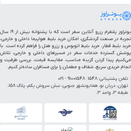
بلوار ملک اباد
۱۰ دقیقه با خودرو(۶ کیلومتر و ۹۵۷ متر)
بوستان باباقدرت
۱۱ دقیقه با خودرو(۶ کیلومتر و ۹۶۳ متر)
یوتراوز پلتفرم رزرو آنلاین سفر است که با پشتوانه بیش از ۱۹ سال
تجربه در صنعت گردشگری، امکان خرید بلیط هواپیما داخلی و خارجی،
پیتزا کندز
۱۱ دقیقه با خودرو(۷ کیلومتر و ۴ متر)
خرید بلیط قطار، خرید بلیط اتوبوس و رزرو هتل را فراهم کرده است. با
پوشش گسترده خدمات سفر در مسیرهای داخلی و خارجی، تلاش
می‌کنیم پیدا کردن گزینه مناسب، مقایسه قیمت، بررسی ظرفیت و
ایستگاه قطار شهری خیام
۱۱ دقیقه با خودرو(۷ کیلومتر و ۷ متر)
انجام خریدی سریع، شفاف و مطمئن را برای مسافران ساده‌تر کنیم.
بیمارستان جوادالائمه
۱۱ دقیقه با خودرو(۷ کیلومتر و ۱۴ متر)
تلفن پشتیبانی:
1548
91001548 - 021
تهران، دریان نو، همایونشهر جنوبی، نبش سروش یکم، پلاک 158،
طبقه 3، واحد 3.
پارک باباقدرت
۱۱ دقیقه با خودرو(۷ کیلومتر و ۴۹ متر)
خیابان طبرسی
۱۱ دقیقه با خودرو(۷ کیلومتر و ۷۵ متر)
مجتمع تجاری پروما
۱۲ دقیقه با خودرو(۷ کیلومتر و ۱۱۴ متر)