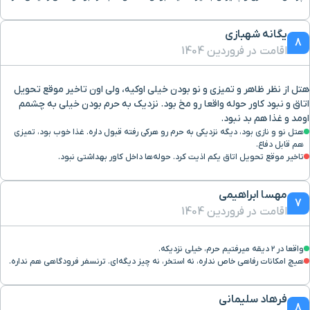
بیمارستان حجازی
۸ دقیقه با خودرو(۴ کیلومتر و ۴۹۶ متر)
یگانه شهبازی
8
اقامت در فروردین 1404
نسیم لبنان
۸ دقیقه با خودرو(۴ کیلومتر و ۵۳۰ متر)
هتل از نظر ظاهر و تمیزی و نو بودن خیلی اوکیه، ولی اون تاخیر موقع تحویل
اتاق و نبود کاور حوله واقعا رو مخ بود. نزدیک به حرم بودن خیلی به چشمم
میدان توحید
۸ دقیقه با خودرو(۴ کیلومتر و ۵۳۱ متر)
اومد و غذا هم بد نبود.
هتل نو و نازی بود، دیگه نزدیکی به حرم رو هرکی رفته قبول داره. غذا خوب بود، تمیزی
هم قابل دفاع.
سینما آفریقا
۸ دقیقه با خودرو(۴ کیلومتر و ۵۴۵ متر)
تاخیر موقع تحویل اتاق یکم اذیت کرد. حوله‌ها داخل کاور بهداشتی نبود.
گورستان ارامنه
۷ دقیقه با خودرو(۴ کیلومتر و ۵۷۵ متر)
مهسا ابراهیمی
7
اقامت در فروردین 1404
مجتمع زیست خاور
۸ دقیقه با خودرو(۴ کیلومتر و ۵۸۶ متر)
واقعا در ۲ دیقه میرفتیم حرم، خیلی نزدیکه.
هیچ امکانات رفاهی خاص نداره، نه استخر، نه چیز دیگه‌ای. ترنسفر فرودگاهی هم نداره.
ایستگاه قطار شهری الندشت
۸ دقیقه با خودرو(۴ کیلومتر و ۶۳۸ متر)
فرهاد سلیمانی
پایانه مسافربری امام رضا(ع)
۸ دقیقه با خودرو(۴ کیلومتر و ۷۳۵ متر)
8