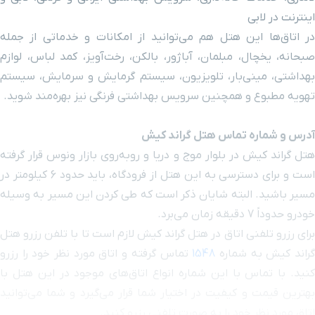
رویال مال
۴ دقیقه با خودرو (۲ کیلومتر و ۳۰ متر)
اینترنت در لابی
در اتاق‌ها این هتل هم می‌توانید از امکانات و خدماتی از جمله
پلاژآقایان
۴ دقیقه با خودرو (۲ کیلومتر و ۸۴ متر)
صبحانه، یخچال، مبلمان، آباژور، بالکن، رخت‌آویز، کمد لباس، لوازم
بهداشتی، مینی‌بار، تلویزیون، سیستم گرمایش و سرمایش، سیستم
خیابان رودکی
۴ دقیقه با خودرو (۲ کیلومتر و ۱۳۷ متر)
تهویه مطبوع و همچنین سرویس بهداشتی فرنگی نیز بهره‌مند شوید.
پلاژ بانوان
۶ دقیقه با خودرو (۲ کیلومتر و ۵۸۸ متر)
آدرس و شماره تماس هتل گراند کیش
هتل گراند کیش در بلوار موج و دریا و روبه‌روی بازار ونوس قرار گرفته
سینما لبخند
۶ دقیقه با خودرو (۳ کیلومتر و ۶ متر)
است و برای دسترسی به این هتل از فرودگاه، باید حدود 6 کیلومتر در
مسیر باشید. البته شایان ذکر است که طی کردن این مسیر به وسیله
بازار پردیس2
۶ دقیقه با خودرو (۳ کیلومتر و ۳۹۳ متر)
خودرو حدوداً 7 دقیقه زمان می‌برد.
برای رزرو تلفنی اتاق در هتل گراند کیش لازم است تا با تلفن رزرو هتل
بازار مرجان
۷ دقیقه با خودرو (۴ کیلومتر و ۲۹۸ متر)
راند کیش به شماره
1548
تماس گرفته و اتاق مورد نظر خود را رزرو
کنید. با تماس با این شماره انواع اتاق‌های موجود در این هتل با
حافظیه
۷ دقیقه با خودرو (۴ کیلومتر و ۴۵۱ متر)
بهترین قیمت و کیفیت در اختیار شما قرار می‌گیرد و شما می‌توانید
اتاق مورد نظر خود را به صورت تلفنی رزرو کنید.