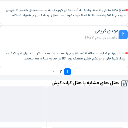
هیچ نکته مثبتی ندیدم. واسه یه آب معدنی کوچیک یه ساعت معطل شدیم تا بفهمن
خوردیم یا نه! وضعیت اتاقا اصلا خوب نبود. اصلا هتل رو به کسی پیشنهاد نمیکنم.
مهدی کریمی
2
اقامت در دی 1402
اصلا وای‌فای نداره، صبحانه افتضــــاح و بی‌کیفیت بود. بعـد میگن باید برای این کیفیت
بیدار شی! چای و نونشم خیلی ضعیف بود. کلا در حد یه ستاره هم نیست.
2
1
هتل های مشابه با هتل گراند کیش