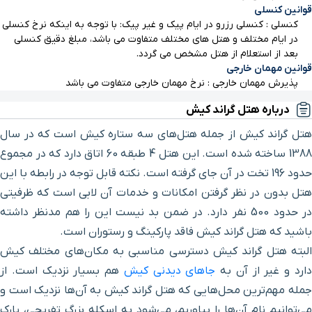
توتی فروتی
۳ دقیقه با خودرو (۱ کیلومتر و ۳۴۰ متر)
قوانین کنسلی
کنسلی : کنسلی رزرو در ایام پیک و غیر پیک: با توجه به اینکه نرخ کنسلی
بازار بهکیش
۳ دقیقه با خودرو (۱ کیلومتر و ۳۸۹ متر)
در ایام مختلف و هتل های مختلف متفاوت می باشد، مبلغ دقیق کنسلی
بعد از استعلام از هتل مشخص می گردد.
قوانین مهمان خارجی
بازار ونوس
۳ دقیقه با خودرو (۱ کیلومتر و ۳۹۲ متر)
پذیرش مهمان خارجی : نرخ مهمان خارجی متفاوت می باشد
درباره هتل گراند کیش
بازار زیتون
۳ دقیقه با خودرو (۱ کیلومتر و ۴۲۸ متر)
هتل گراند کیش از جمله هتل‌های سه ستاره کیش است که در سال
1388 ساخته شده است. این هتل 4 طبقه 60 اتاق دارد که در مجموع
بازار پردیس یک
۴ دقیقه با خودرو (۱ کیلومتر و ۵۸۸ متر)
حدود 196 تخت در آن جای گرفته است. نکته قابل توجه در رابطه با این
هتل بدون در نظر گرفتن امکانات و خدمات آن لابی است که ظرفیتی
فلای بورد
۳ دقیقه با خودرو (۱ کیلومتر و ۵۹۲ متر)
در حدود 500 نفر دارد. در ضمن بد نیست این را هم مدنظر داشته
باشید که هتل گراند کیش فاقد پارکینگ و رستوران است.
کیبل اسکی
۳ دقیقه با خودرو (۱ کیلومتر و ۵۹۷ متر)
البته هتل گراند کیش دسترسی مناسبی به مکان‌های مختلف کیش
ارد و غیر از آن به
جاهای دیدنی کیش
هم بسیار نزدیک است. از
بازار مروارید
۳ دقیقه با خودرو (۱ کیلومتر و ۶۲۷ متر)
جمله مهم‌ترین محل‌هایی که هتل گراند کیش به آن‌ها نزدیک است و
می‌توانیم نام آن‌ها را بیاوریم، می‌شود به اسکله بزرگ تفریحی، پارک