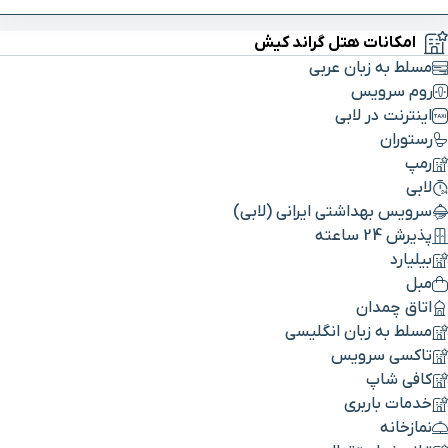
امکانات هتل گراند کیش
مسلط به زبان عربی
روم سرویس
اینترنت در لابی
رستوران
رمپ
لابی
سرویس بهداشتی ایرانی (لابی)
پذیرش 24 ساعته
بیلیارد
مبل
اتاق چمدان
مسلط به زبان انگلیسی
تاکسی سرویس
کافی شاپ
خدمات باربری
نمازخانه