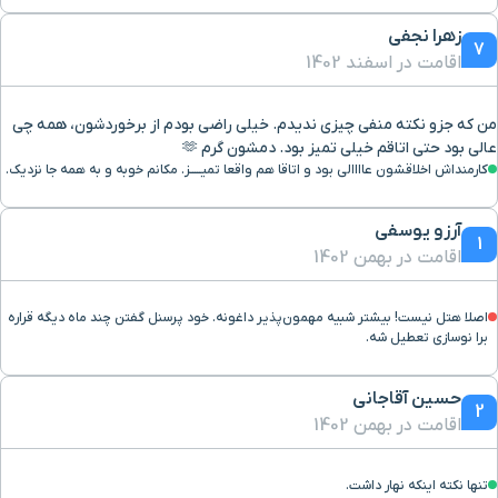
زهرا نجفی
7
اقامت در اسفند 1402
من که جزو نکته منفی چیزی ندیدم. خیلی راضی بودم از برخوردشون، همه چی
عالی بود حتی اتاقم خیلی تمیز بود. دمشون گرم 🫶
کارمنداش اخلاقشون عاااالی بود و اتاقا هم واقعا تميـــــز. مکانم خوبه و به همه جا نزدیک.
آرزو یوسفی
1
اقامت در بهمن 1402
اصلا هتل نیست! بیشتر شبیه مهمون‌پذیر داغونه. خود پرسنل گفتن چند ماه دیگه قراره
برا نوسازی تعطیل شه.
حسین آقاجانی
2
اقامت در بهمن 1402
تنها نکته اینکه نهار داشت.