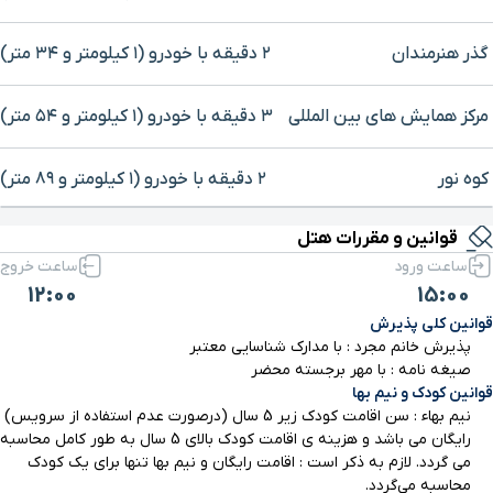
گذر هنرمندان
۲ دقیقه با خودرو (۱ کیلومتر و ۳۴ متر)
مرکز همایش های بین المللی
۳ دقیقه با خودرو (۱ کیلومتر و ۵۴ متر)
کوه نور
۲ دقیقه با خودرو (۱ کیلومتر و ۸۹ متر)
برای بزرگنمایی روی نقشه کلیک کنید
قوانین و مقررات هتل
اسکله تفریحی
۳ دقیقه با خودرو (۱ کیلومتر و ۱۰۰ متر)
ساعت ورود
ساعت خروج
12:00
15:00
بولینگ مریم
۲ دقیقه با خودرو (۱ کیلومتر و ۱۸۰ متر)
قوانین کلی پذیرش
پذیرش خانم مجرد : با مدارک شناسایی معتبر
بازار پانیذ
۳ دقیقه با خودرو (۱ کیلومتر و ۲۴۷ متر)
صیغه نامه : با مهر برجسته محضر
قوانین کودک و نیم بها
نیم بهاء : سن اقامت کودک زیر 5 سال (درصورت عدم استفاده از سرویس)
هایپرمارکت
۳ دقیقه با خودرو (۱ کیلومتر و ۲۶۵ متر)
رایگان می باشد و هزینه ی اقامت کودک بالای 5 سال به طور کامل محاسبه
می گردد. لازم به ذکر است : اقامت رایگان و نیم بها تنها برای یک کودک
محاسبه می‌گردد.