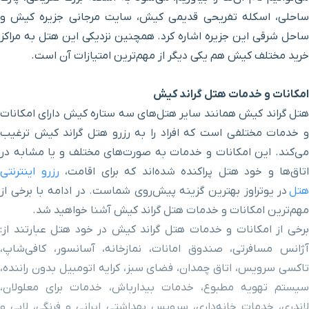
کارتینگ
۳ دقیقه با خودرو (۱ کیلومتر و ۶۴۱ متر)
ساحلی، اسکله تفریحی قدیمی کیش، سایت مرجانی جزیره کیش و
ساحل شرقی این جزیره اشاره کرد. همچنین نزدیکی این هتل به مراکز
بازار دامون دریا 2
۳ دقیقه با خودرو (۱ کیلومتر و ۶۴۵ متر)
خرید مختلف کیش هم یکی دیگر از مهم‌ترین امتیازات آن است.
میدان پردیس
۳ دقیقه با خودرو (۱ کیلومتر و ۶۶۰ متر)
امکانات و خدمات هتل گراند کیش
هتل گراند کیش همانند سایر هتل‌های سه ستاره کیش دارای امکانات
بازار مریم
۳ دقیقه با خودرو (۱ کیلومتر و ۶۷۵ متر)
و خدمات مختلفی است که افراد را به رزرو هتل گراند کیش ترغیب
می‌کند. این امکانات و خدمات به صورت‌های مختلف و یا مشابه در
بازار دامون دریا 1
۳ دقیقه با خودرو (۱ کیلومتر و ۷۶۵ متر)
اتاق‌ها و خود هتل پراکنده شده‌اند که برای اقامت،
رزرو اینترنتی
هتل
در یوتراوز بهترین گزینه پیش‌روی شماست. در ادامه با برخی از
بازار کیش مال
۳ دقیقه با خودرو (۱ کیلومتر و ۸۶۰ متر)
مهم‌ترین امکانات و خدمات هتل گراند کیش آشنا خواهید شد.
برخی از امکانات و خدمات هتل گراند کیش در خود هتل عبارتند از:
پارک هنگام
۴ دقیقه با خودرو (۱ کیلومتر و ۹۴۵ متر)
آژانس مسافرتی، صندوق امانات، نمازخانه، آسانسور، کافی‌شاپ،
تاکسی سرویس، اتاق چمدان، فضای سبز، کرایه اتومبیل بدون راننده،
میدان آبشار
۴ دقیقه با خودرو (۱ کیلومتر و ۹۴۶ متر)
سیستم تهویه مطبوع، خدمات بیدارباش، خدمات برای معلولان،
لاندری، خدمات خانه‌داری، سرویس بهداشتی ایرانی و فرنگی، لابی و