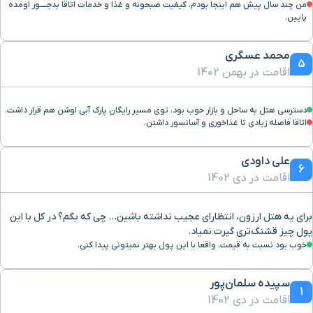
من چند سال پیش هم اینجا بودم. کیفیت صبحونه و غذا و خدمات اتاقا بدجـــــور اومده
پایین.
محمد عسگری
5
اقامت در بهمن 1402
دسترسی هتل به ساحل و بازار خوب بود، توی مسیر رایگان پارک آبی اوشن هم قرار داشت.
اتاقا فاصله زیادی تا غذاخوری و آسانسور داشتن.
علی داودی
6
اقامت در دی 1402
برای یه هتل ارزون، انتظارای عجیب نداشته باشین... چی که بگم؟ در کل با این
پول چیز قشنگ‌تری گیرت نمیاد.
خوب بود نسبت به قیمت. واقعا با این پول بهتر نمیتونی پیدا کنی.
سپیده سلمان‌پور
1
اقامت در دی 1402