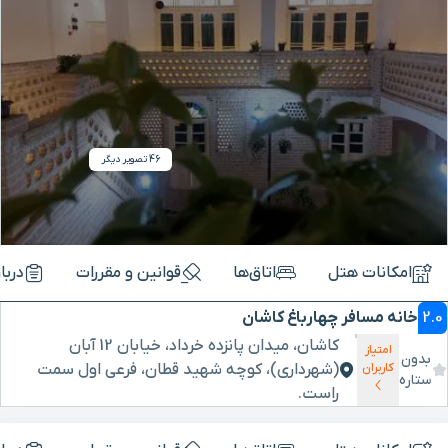
46 تصویر دیگر
امکانات هتل
اتاق‌ها
قوانین و مقررات
دربا
2.0
خانه مسافر چهارباغ کاشان
کاشان، میدان پانزده خرداد، خیابان 12 آبان
امتیاز
بدون
(شهرداری)، کوچه شهید قطان، فرعی اول سمت
کاربران
ستاره
راست.