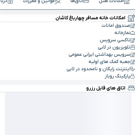
امکانات هتل
اتاق‌ها
قوانین و مقررات
دربا
امکانات خانه مسافر چهارباغ کاشان
صندوق امانات
نمازخانه
تاکسی سرویس
تلویزیون در لابی
سرویس بهداشتی ایرانی عمومی
جعبه کمک های اولیه
اینترنت رایگان و نامحدود در لابی
پارکینگ روباز
اتاق های قابل رزرو