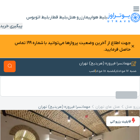
بلیط هواپیما
رزرو هتل
بلیط قطار
بلیط اتوبوس
پیگیری خرید
جهت اطلاع از آخرین وضعیت پرواز‌ها می‌توانید با شماره 199 تماس
حاصل فرمایید.
مهمانسرا فیروزه (هریتیج) تهران
شنبه ۱۷ مرداد
تا
یکشنبه ۱۸ مرداد
1
شب
رزرو هتل
هتل های تهران
مهمانسرا فیروزه (هریتیج) تهران
قابلیت رزرو آنی