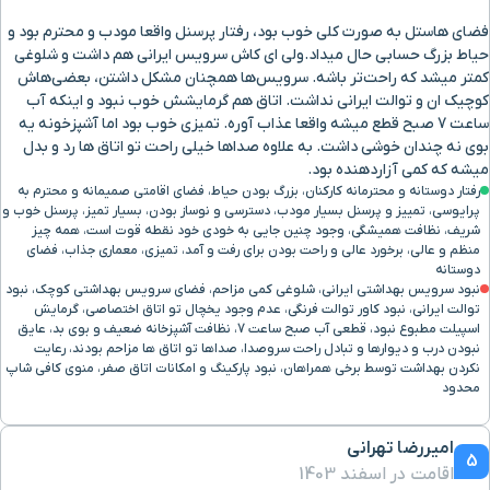
فضای هاستل به صورت کلی خوب بود، رفتار پرسنل واقعا مودب و محترم بود و
حیاط بزرگ حسابی حال میداد.ولی ای کاش سرویس ایرانی هم داشت و شلوغی
کمتر میشد که راحت‌تر باشه. سرویس‌ها همچنان مشکل داشتن، بعضی‌هاش
کوچیک ان و توالت ایرانی نداشت. اتاق هم گرمایشش خوب نبود و اینکه آب
ساعت 7 صبح قطع میشه واقعا عذاب آوره. تمیزی خوب بود اما آشپزخونه یه
بوی نه چندان خوشی داشت. به علاوه صداها خیلی راحت تو اتاق ها رد و بدل
میشه که کمی آزاردهنده بود.
رفتار دوستانه و محترمانه کارکنان، بزرگ بودن حیاط، فضای اقامتی صمیمانه و محترم به
پرایوسی، تمییز و پرسنل بسیار مودب، دسترسی و نوساز بودن، بسیار تمیز، پرسنل خوب و
شریف، نظافت همیشگی، وجود چنین جایی به خودی خود نقطه قوت است، همه چیز
منظم و عالی، برخورد عالی و راحت بودن برای رفت و آمد، تمیزی، معماری جذاب، فضای
دوستانه
نبود سرویس بهداشتی ایرانی، شلوغی کمی مزاحم، فضای سرویس بهداشتی کوچک، نبود
توالت ایرانی، نبود کاور توالت فرنگی، عدم وجود یخچال تو اتاق اختصاصی، گرمایش
اسپیلت مطبوع نبود، قطعی آب صبح ساعت 7، نظافت آشپزخانه ضعیف و بوی بد، عایق
نبودن درب و دیوارها و تبادل راحت سروصدا، صداها تو اتاق ها مزاحم بودند، رعایت
نکردن بهداشت توسط برخی همراهان، نبود پارکینگ و امکانات اتاق صفر، منوی کافی شاپ
محدود
امیررضا تهرانی
5
اقامت در اسفند 1403