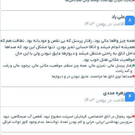
رعایت نکردن بهداشت توسط برخی هم‌اتاقی‌ها
علی راد
8
اقامت در بهمن 1403
همه چیز واقعا عالی بود، رفتار پرسنل که بی نقص و مودبانه بود. نظافت هم که
همیشه انجام میشد و اتاقا حسابی تمیز بودن. تنها مشکل این بود که صداها
داخل اتاق به راحتی منتقل میشد و دیوارها عایق نبودن ولی با این حال
موقعیت مکانی هتل خوب بود.
رفتار پرسنل عالی، تمیزی عالی، همه چیز منظم، موقعیت مکانی عالی، برخورد عالی و رفت
و آمد راحت
صداها توی اتاق ها مزاحمند، عایق نبودن در و دیوارها
زهره مددی
4
اقامت در بهمن 1403
نبود یخچال در اتاق اختصاصی، گرمایش اسپیلت مطبوع نبود، قطعی آب صبحگاهی، نبود
سرویس بهداشتی ایرانی، خرابی و کم بودن تعداد توالت‌ها، عدم وجود کاور توالت فرنگی