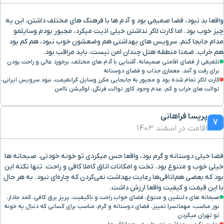
واقعا بد نبود، فضا صمیمی بود و آدم ها با فرهنگ های مختلف داشتن، این یه
چیز خوب بود. اما کارت لاکر نداشتن خیلی اذیت میکرد، مجبور بودم وسایلمو
مدام جابجا کنم. سرویس های بهداشتی هم وضعشون خوب نبود، هم کم بود
هم خراب. ضمنا منطقه هتل چندان امن نیست، باید مراقب بود.
تلفیقی از فضای اقامتی صمیمانه، آشنایی با آدم های مختلف، برخورد عالی و راحت بودن
برای رفت و آمد، معماری جذاب و فضای دوستانه
کارت لاکر تمام شده بود و مجبور به جابجایی مکرر وسایل گرانقیمت، نبود سرویس ایرانی،
توالت های خراب و کم، عدم وجود کاور توالت فرنگی، لوکیشن ناامن
پریسا فراهانی
7
اقامت در اسفند 1403
فضا خیلی دوستانه و گرم بود، واقعا حس میکردی تو خونه خودتی. صبحانه ها
خیلی خوب و متنوع بود. تخت و امکانات اتاق کاملا کافی و راحت. تنها نکته این
بود که بعضی هم‌اتاقی‌ها رعایت بهداشت نمی‌کردن که چاره‌ای نبود. به هر حال
با این قیمت و کیفیت واقعا ارزش داشت.
صبحانه های دلنشین و متنوع، فضای خواب راحت و باکیفیت، پریز برق کافی، کمد جادار،
نور مناسب، مهمانسرا تمییز، فضای دوستانه و گرم، مناسب برای کسانی که دنبال یه خونه
تو تهران میگردن