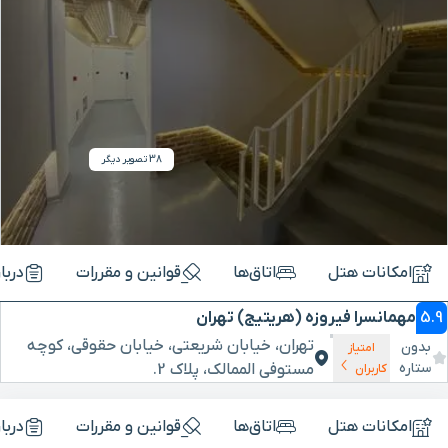
38 تصویر دیگر
امکانات هتل
اتاق‌ها
قوانین و مقررات
دربا
5.9
مهمانسرا فیروزه (هریتیج) تهران
تهران، خیابان شریعتی، خیابان حقوقی، کوچه
بدون
امتیاز
ستاره
مستوفی الممالک، پلاک 2.
کاربران
امکانات هتل
اتاق‌ها
قوانین و مقررات
دربا