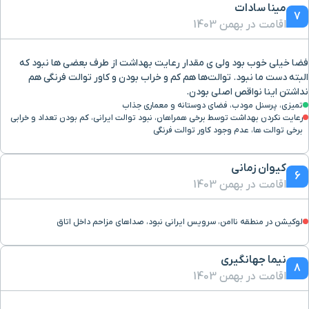
مینا سادات
7
اقامت در بهمن 1403
فضا خیلی خوب بود ولی ی مقدار رعایت بهداشت از طرف بعضی ها نبود که
البته دست ما نبود. توالت‌ها هم کم و خراب بودن و کاور توالت فرنگی هم
نداشتن اینا نواقص اصلی بودن.
تمیزی، پرسنل مودب، فضای دوستانه و معماری جذاب
رعایت نکردن بهداشت توسط برخی همراهان، نبود توالت ایرانی، کم بودن تعداد و خرابی
برخی توالت ها، عدم وجود کاور توالت فرنگی
کیوان زمانی
6
اقامت در بهمن 1403
لوکیشن در منطقه ناامن، سرویس ایرانی نبود، صداهای مزاحم داخل اتاق
نیما جهانگیری
8
اقامت در بهمن 1403