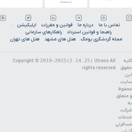
تماس با ما
درباره ما
قوانین و مقررات
اپلیکیشن
راهنما و قوانین استرداد
راهکارهای سازمانی
مجله گردشگری یومگ
هتل های مشهد
هتل های تهران
کلیه
2019–2025(2.14.25)
Copyright ©
Utravs All
حقوق
rights reserved
این
سایت
محفوظ
و متعلق
به
شرکت
خدمات
مسافرتی
آتیان