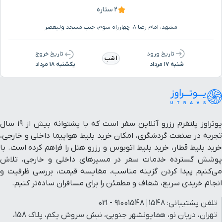
بلوار امام رضا
۴ دقیقه با خودرو (۱ کیلومتر و ۶۶۱ متر)
2 ستاره
مشهد، امام رضا ۸، چهارراه سوم، جنب مسجد ولیعصر
مسجد هفتاد و دو تن
۴ دقیقه با خودرو (۱ کیلومتر و ۶۸۹ متر)
تاریخ ورود
تاریخ خروج
1 شب
آرامگاه شیخ نخودکی
۳ دقیقه با خودرو (۱ کیلومتر و ۷۴۹ متر)
شنبه ۱۷ مرداد
یکشنبه ۱۸ مرداد
بیمارستان سینا
۴ دقیقه با خودرو (۱ کیلومتر و ۸۰۷ متر)
بیمارستان شهید کامیاب
۳ دقیقه با خودرو (۱ کیلومتر و ۸۳۷ متر)
یوتراوز پلتفرم رزرو آنلاین سفر است که با پشتوانه بیش از ۱۹ سال
تجربه در صنعت گردشگری، امکان خرید بلیط هواپیما داخلی و خارجی،
بیمارستان شهید
خرید بلیط قطار، خرید بلیط اتوبوس و رزرو هتل را فراهم کرده است. با
۳ دقیقه با خودرو (۱ کیلومتر و ۸۴۱ متر)
کامیاب(امدادی)
پوشش گسترده خدمات سفر در مسیرهای داخلی و خارجی، تلاش
می‌کنیم پیدا کردن گزینه مناسب، مقایسه قیمت، بررسی ظرفیت و
انجام خریدی سریع، شفاف و مطمئن را برای مسافران ساده‌تر کنیم.
کتابخانه مرکزی آستان قدس
۳ دقیقه با خودرو (۱ کیلومتر و ۸۵۵ متر)
رضوی
تلفن پشتیبانی:
1548
91001548 - 021
تهران، دریان نو، همایونشهر جنوبی، نبش سروش یکم، پلاک 158،