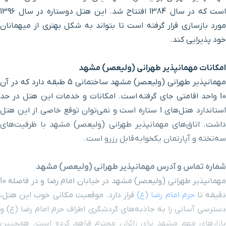
مرکز خرید آسمان
۱۱ دقیقه پیاده ‌روی (۸۹۰ متر)
است که در سال 1384 افتتاح شد. این هتل دوستاره در سال 1396
مورد بازسازی قرار گرفته است تا بتواند به شکل بهتری از میهمانان
برج تجاری آکسون
۱۲ دقیقه پیاده ‌روی (۹۲۹ متر)
خود پذیرایی کند.
مرکز خرید اطلسیه
۱۲ دقیقه پیاده ‌روی (۹۳۴ متر)
امکانات مهمانپذیر طهرانی (ولیعصر) مشهد
مهمانپذیر طهرانی (ولیعصر) مشهد ساختمانی 5 طبقه دارد که در آن
حرم ورودی باب الرضا
۱۲ دقیقه پیاده ‌روی (۹۷۷ متر)
10 واحد اقامتی جای گرفته است. امکانات و خدمات این هتل در حد
استاندارد هتل‌های 1 ستاره است و نمی‌توان توقع خاصی از این هتل
داشت. اتاق‌های مهمانپذیر طهرانی (ولیعصر) مشهد با ظرفیت‌های
خیابان هفده شهریور
۲ دقیقه با خودرو (۱ کیلومتر و ۱۵۸ متر)
سه‌تخته و آپارتمان یکخوابه قابل رزرو است.
بلوار 17 شهریور
۲ دقیقه با خودرو (۱ کیلومتر و ۱۶۱ متر)
شماره تماس و آدرس مهمانپذیر طهرانی (ولیعصر) مشهد
مهمانپذیر طهرانی (ولیعصر) مشهد در خیابان امام رضا و در فاصله 10
حرم ورودی باب الجواد
۳ دقیقه با خودرو (۱ کیلومتر و ۲۰۶ متر)
قیقه تا
حرم امام رضا (ع)
قرار دارد. موقعیت مکانی خوب این هتل،
دسترسی آسانی را به جاذبه‌های گردشگری اطراف حرم امام رضا (ع) و
خیابان دانش غربی
۳ دقیقه با خودرو (۱ کیلومتر و ۲۱۰ متر)
بازارهای مهم مشهد برای زائران محترم فراهم کرده است. همچنین