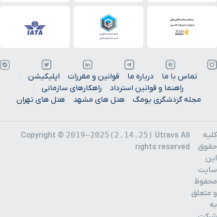
تماس با ما
درباره ما
قوانین و مقررات
اپلیکیشن
راهنما و قوانین استرداد
راهکارهای سازمانی
مجله گردشگری یومگ
هتل های مشهد
هتل های تهران
کلیه
2019–2025(2.14.25)
Copyright ©
Utravs All
حقوق
rights reserved
این
سایت
محفوظ
و متعلق
به
شرکت