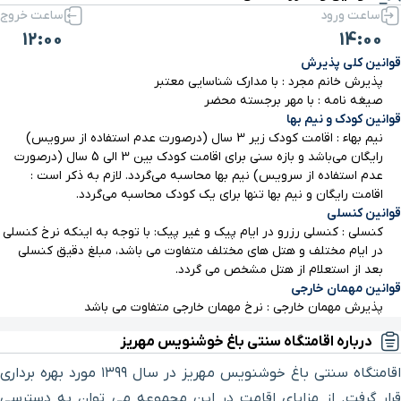
ساعت ورود
ساعت خروج
12:00
14:00
رستوران لاله
۷ دقیقه با خودرو (۴ کیلومتر و ۸۳۸ متر)
قوانین کلی پذیرش
پذیرش خانم مجرد : با مدارک شناسایی معتبر
چشمه آب حسن آباد
۹ دقیقه با خودرو (۵ کیلومتر و ۶۵۳ متر)
صیغه نامه : با مهر برجسته محضر
قوانین کودک و نیم بها
نیم بهاء : اقامت کودک زیر 3 سال (درصورت عدم استفاده از سرویس)
رستوران باغ آهو
۱۱ دقیقه با خودرو (۷ کیلومتر و ۳۷۲ متر)
رایگان می‌باشد و بازه سنی برای اقامت کودک بین 3 الی 5 سال (درصورت
عدم استفاده از سرویس) نیم بها محاسبه می‌گردد. لازم به ذکر است :
اقامت رایگان و نیم بها تنها برای یک کودک محاسبه می‌گردد.
بلوار هفت تیر
۳ دقیقه با خودرو(۱ کیلومتر و ۵۰۸ متر)
قوانین کنسلی
کنسلی : کنسلی رزرو در ایام پیک و غیر پیک: با توجه به اینکه نرخ کنسلی
خیابان مطهری
۴ دقیقه با خودرو(۲ کیلومتر و ۷۸۳ متر)
در ایام مختلف و هتل های مختلف متفاوت می باشد، مبلغ دقیق کنسلی
بعد از استعلام از هتل مشخص می گردد.
قوانین مهمان خارجی
دانشگاه آزاد اسلامی
۶ دقیقه با خودرو(۳ کیلومتر و ۱۰۲ متر)
پذیرش مهمان خارجی : نرخ مهمان خارجی متفاوت می باشد
درباره اقامتگاه سنتی باغ خوشنویس مهریز
پارک سرو
۵ دقیقه با خودرو(۳ کیلومتر و ۲۲۹ متر)
اقامتگاه سنتی باغ خوشنویس مهریز در سال ۱۳۹۹ مورد بهره برداری
قرار گرفت. از مزایای اقامت در این مجموعه می توان به دسترسی