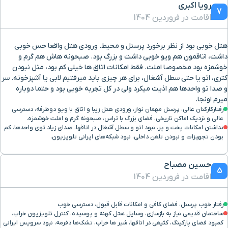
خیابان قاآنی
2.5 کیلومتر
رویا اکبری
7
اقامت در فروردین 1404
هتل خوبی بود از نظر برخورد پرسنل و محیط. ورودی هتل واقعا حس خوبی
داشت، اتاقمون هم ویو خوبی داشت و بزرگ بود. صبحونه هاش هم گرم و
خوشمزه بود مخصوصا املت. فقط امکانات اتاق ها خیلی کم بود، مثل نبودن
کتری، اتو یا حتی سطل آشغال، برای هر چیزی باید میرفتیم لابی یا آشپزخونه. سر
و صدا تو واحدها هم اذیت میکرد ولی در کل تجربه خوبی بود و حتما دوباره
میرم اونجا.
رفتارکارکنان عالی، پرسنل مهمان نواز، ورودی هتل زیبا و اتاق با ویو دوطرفه، دسترسی
عالی و نزدیک اماکن تاریخی، فضای بزرگ با تراس، صبحونه گرم و املت خوشمزه.
نداشتن امکانات پخت و پز، نبود اتو و سطل آشغال در اتاقها، صدای زیاد توی واحدها، کم
بودن تجهیزات و نبودن تلفن داخلی، نبود شبکه‌های ایرانی تلویزیون.
حسین مصباح
5
اقامت در فروردین 1404
رفتار خوب پرسنل، فضای کافی و امکانات قابل قبول، دسترسی خوب
ساختمان قدیمی نیاز به بازسازی، وسایل هتل کهنه و پوسیده، کنترل تلویزیون خراب،
کمبود فضای پارکینگ، کثیفی در اتاقها، شیر ها خراب، تشک‌ها دفرمه، نبود سرویس ایرانی