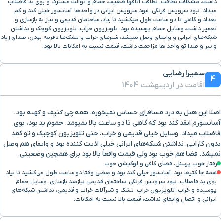
داشت، مشکلات نظافت، نظافت اتاقها ضعیف، حمام و توالت مشترک و بوی بد فاضلاب
میداد، نبود سرویس فرنگی، نبود سرویس ایرانی در واحدها، آسانسور خیلی کند و کم
تعداد و گاهی تا دو ساعت طول میکشید تا بیاد، ساختمان قدیمی و نیاز به بازسازی و
سرای مشیر
2 کیلومتر
تعمیر داشت، وسایل حمام پوسیده بود، تلویزیون خراب، تلویزیون کوچک و نداشتن
شبکه‌های ایرانی و وایفای وصل نمیشد، شیرهای خراب و تشک‌ها دفرمه بودن، صدای زیاد
و سر و صدا تو واحد ها مزاحمت داشت، قیمت نسبت به امکانات بالا بود.
موزه هنر مشکین فام
2.3 کیلومتر
سمیرا رضایی
4
خیابان لطفعلی خان زند
2.3 کیلومتر
اقامت در اردیبهشت 1404
بقعه علی بن حمزه
2.3 کیلومتر
اصلا این هتل به درد مسافرای حساس نمیخوره. همه چی کثیف و کهنه بود.
آسانسورم انقد کند بود که گاهی تا دو ساعت بالا نمیومد. حموم بد بود، بوی
فاضلاب میداد. وسایل خیلی قدیمی و خراب، حتی تلویزیون کوچیک و تو کمد
عمارت شاپوری
2.4 کیلومتر
بدون کارایی. نداشتن شبکه‌های ایرانی خیلی اذیت کننده بود و وایفای هم وصل
نمیشد. فضا هم خوب بود ولی قیمت واقعاً بالا بود برای همچین وضعیتی.
رفتار خوب پرسنل، فضای کافی و لوکیشن خوب
مدرسه خان
2.4 کیلومتر
همه جا کثیف بود، آسانسور خیلی کند بود و بعضی وقتا دو ساعت طول می‌کشید تا بیاد،
بوی بد فاضلاب، نبود سرویس فرنگی، ساختمان قدیمی نیازمند بازسازی، وسایل حمام
پوسیده و خراب، تلویزیون خراب، تشک و شیرآلات خراب و قدیمی، نداشتن شبکه‌های
مسجد مشیرالملک
2.5 کیلومتر
ایرانی و اتصال وایفای نداشت، قیمت بالا نسبت به امکانات.