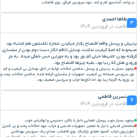
در واحد، آسانسور کم و کند، نبود سرویس فرنگی، بوی فاضلاب.
طاها احمدی
3
اقامت در فروردین 1404
پذیرش و پرسنل واقعا افتضاح رفتار میکردن، شماره تلفنشون هم اشتباه بود.
صبحونه که اصلا کیفیت نداشت، وسایل اتاقم انگار دست دوم بودن از سمساری
گرفته بودن، لامپ‌ها خیلی کم نور بود و یه جورایی حس خفگی میداد. به جز
ورودی هتل که زیبا بود، بقیه چیزها افتضاح بود.
برخورد بسیار بد پذیرش و پرسنل، نداشتن امکانات اولیه در اتاق، وسایل بی کیفیت و کم
نور، سرویس صبحانه بی کیفیت، تجهیزات از سمساری گرفته شده، نداشتن امکانات پخت و
پز، ورودیه اگرچه زیبا بود اما اتاق‌ها خراب و سرویس ضعیف بود.
نسرین فاطمی
6
اقامت در فروردین 1404
برخورد بسیار خوب پرسنل، فضایی دلباز با بالکن، دسترسی و لوکیشن خوب
ساختمان قدیمی با نیاز به تعمیر، تجهیزات قدیمی و خراب، نبود امکانات پخت و پز، کنترل
تلویزیون خراب، کمبود فضای پارکینگ، بوی فاضلاب، صدای زیاد، سرویس بهداشتی
مشترک با بوی بد، نبود سرویس فرنگی و ایرانی، نبود تلفن داخلی، تلویزیون کوچک و