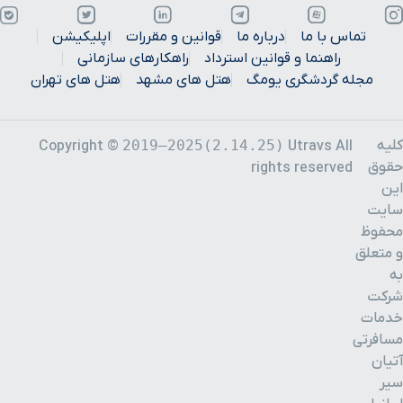
تماس با ما
درباره ما
قوانین و مقررات
اپلیکیشن
راهنما و قوانین استرداد
راهکارهای سازمانی
مجله گردشگری یومگ
هتل های مشهد
هتل های تهران
کلیه
2019–2025(2.14.25)
Copyright ©
Utravs All
حقوق
rights reserved
این
سایت
محفوظ
و متعلق
به
شرکت
خدمات
مسافرتی
آتیان
سیر