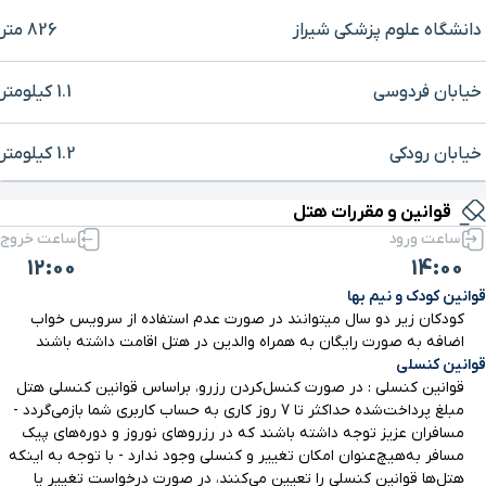
دانشگاه علوم پزشکی شیراز
826 متر
خیابان فردوسی
1.1 کیلومتر
خیابان رودکی
1.2 کیلومتر
برای بزرگنمایی روی نقشه کلیک کنید
قوانین و مقررات هتل
میدان گاز
1.3 کیلومتر
ساعت ورود
ساعت خروج
12:00
14:00
پارک آزادی
1.7 کیلومتر
قوانین کودک و نیم بها
کودکان زیر دو سال میتوانند در صورت عدم استفاده از سرویس خواب
بلوار هجرت
1.8 کیلومتر
اضافه به صورت رایگان به همراه والدین در هتل اقامت داشته باشند
قوانین کنسلی
قوانین کنسلی : در صورت کنسل‌کردن رزرو، بر‌اساس قوانین کنسلی هتل
ارگ کریم خان زند
2 کیلومتر
مبلغ پرداخت‌شده حداکثر تا 7 روز کاری به حساب کاربری شما باز‌می‌گردد -
مسافران عزیز توجه داشته باشند که در رزروهای نوروز و دوره‌های پیک
مسافر به‌هیچ‌عنوان امکان تغییر و کنسلی وجود ندارد - با توجه به اینکه
خیابان آزادی
2.3 کیلومتر
هتل‌ها قوانین کنسلی را تعیین می‌کنند، در صورت درخواست تغییر یا