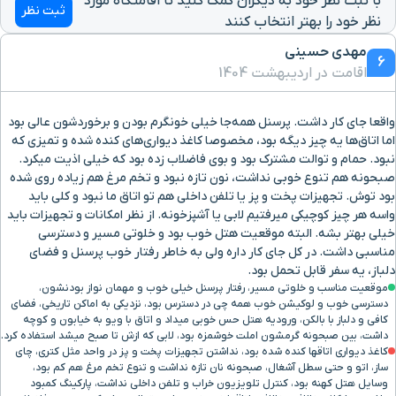
با ثبت نظر خود به دیگران کمک کنید تا اقامتگاه مورد
ثبت نظر
نظر خود را بهتر انتخاب کنند
بازار وکیل
2.9 کیلومتر
مهدی حسینی
6
اقامت در اردیبهشت 1404
مسجد شهداء (نو)
2.9 کیلومتر
واقعا جای کار داشت. پرسنل همه‌جا خیلی خونگرم بودن و برخوردشون عالی بود
بیمارستان نمازی
2.9 کیلومتر
اما اتاق‌ها یه چیز دیگه بود، مخصوصا کاغذ دیواری‌های کنده شده و تمیزی که
نبود. حمام و توالت مشترک بود و بوی فاضلاب زده بود که خیلی اذیت میکرد.
صبحونه هم تنوع خوبی نداشت، نون تازه نبود و تخم مرغ هم زیاده روی شده
خیابان 9 دی
3.1 کیلومتر
بود توش. تجهیزات پخت و پز یا تلفن داخلی هم تو اتاق ما نبود و کلی باید
واسه هر چیز کوچیکی میرفتیم لابی یا آشپزخونه. از نظر امکانات و تجهیزات باید
خیلی بهتر بشه. البته موقعیت هتل خوب بود و خلوتی مسیر و دسترسی
فرودگاه بین المللی شهید دستغیب
12.6
مناسبی داشت. در کل جای کار داره ولی به خاطر رفتار خوب پرسنل و فضای
دلباز، یه سفر قابل تحمل بود.
موقعیت مناسب و خلوتی مسیر، رفتار پرسنل خیلی خوب و مهمان نواز بودنشون،
ایستگاه مترو
1.0
دسترسی خوب و لوکیشن خوب همه چی در دسترس بود، نزدیکی به اماکن تاریخی، فضای
کافی و دلباز با بالکن، ورودیه هتل حس خوبی میداد و اتاق با ویو به خیابون و کوچه
داشت، بین صبحونه گرمشون املت خوشمزه بود، لابی که ازش تا صبح میشد استفاده کرد.
دانشگاه علوم پزشکی
826 متر
کاغذ دیواری اتاقها کنده شده بود، نداشتن تجهیزات پخت و پز در واحد مثل کتری، چای
ساز، اتو و حتی سطل آشغال، صبحونه نان تازه نداشت و تنوع تخم مرغ هم کم بود،
وسایل هتل کهنه بود، کنترل تلویزیون خراب و تلفن داخلی نداشت، پارکینگ کمبود
آب انبار وکیل
1.6 کیلومتر