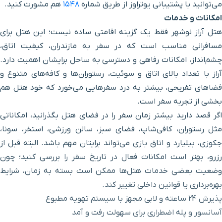
می‌توانید با پشتیبانی یوتراوز از طریق شماره
۱۵۴۸
هم مشورت کنید.
روستای کدیر
1 ساعت با خودرو (67.68 کیلومتر)
امکانات و خدمات
هتل آراز نوشهر فقط یک گزینه اقامتی ساده نیست؛ این هتل برای
دیو چشمه
1 ساعت با خودرو (84.61 کیلومتر)
مسافرانی مناسب است که در سفر به مازندران، کیفیت اتاق،
چشم‌انداز، امکانات رفاهی و دسترسی به ساحل برایشان اهمیت دارد.
دریاچه خضرنبی
2 ساعت با خودرو (86.46 کیلومتر)
آراز با تعداد بالای اتاق و سوئیت، رستوران‌ها و کافه‌های متنوع و
فضاهای تفریحی، بیشتر به درد سفرهایی می‌خورد که خود هتل هم
روستای کندلوس
بخشی از تجربه سفر است.
2 ساعت با خودرو (88.71 کیلومتر)
اگر قصد دارید بیشتر زمان سفر را در فضای هتل بگذرانید، امکاناتی
مثل رستوران، کافی‌شاپ، فضای سبز، سالن ورزشی، استخر، سونا،
جکوزی، بیلیارد و اتاق بازی می‌تواند برایتان مهم باشد. البته قبل از
رزرو، بهتر است امکانات فعال در تاریخ سفر را بررسی کنید؛ چون
وضعیت بعضی خدمات هتل‌ها ممکن است بسته به زمان، شرایط
بهره‌برداری یا قوانین داخلی تغییر کند.
پذیرش 24 ساعته و لابی مجهز با سیستم تهویه مطبوع
آسانسور و پله اضطراری برای سهولت رفت و آمد