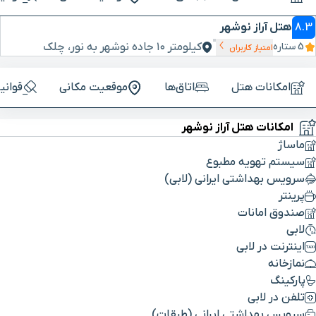
8.3
هتل آراز نوشهر
کیلومتر ۱۰ جاده نوشهر به نور، چلک
5 ستاره
امتیاز کاربران
امکانات هتل
اتاق‌ها
موقعیت مکانی
قوانی
امکانات هتل آراز نوشهر
ماساژ
سیستم تهویه مطبوع
سرویس بهداشتی ایرانی (لابی)
پرینتر
صندوق امانات
لابی
اینترنت در لابی
نمازخانه
پارکینگ
تلفن در لابی
سرویس بهداشتی ایرانی (طبقات)