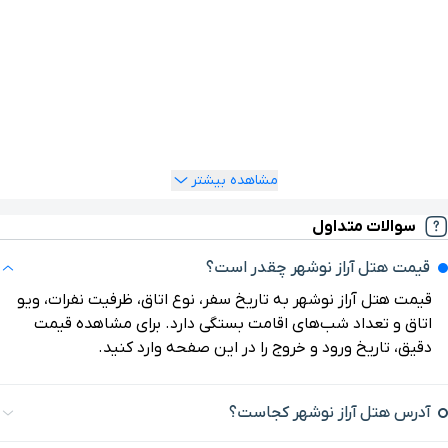
بر اساس قیمت، ظرفیت، صبحانه، نوع تخت و امکانات مقایسه کنید و
رزرو خود را آنلاین انجام دهید.
اگر هنوز بین نوشهر و شهرهای اطراف برای اقامت مردد هستید، بهتر
است موقعیت و قیمت هتل آراز را با گزینه‌های دیگر در غرب مازندران
هم مقایسه کنید. برای مثال، بررسی
هتل های چالوس
می‌تواند به
شما کمک کند بین اقامت در نوشهر، چالوس یا مسیرهای نزدیک ساحل
انتخاب دقیق‌تری داشته باشید.
مشاهده بیشتر
سوالات متداول
قیمت هتل آراز نوشهر چقدر است؟
قیمت هتل آراز نوشهر به تاریخ سفر، نوع اتاق، ظرفیت نفرات، ویو
اتاق و تعداد شب‌های اقامت بستگی دارد. برای مشاهده قیمت
دقیق، تاریخ ورود و خروج را در این صفحه وارد کنید.
آدرس هتل آراز نوشهر کجاست؟