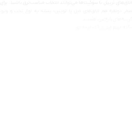
اتاق‌های تریپل یا سوئیت‌ها می‌توانند انتخاب مناسب‌تری باشند. برای
سفر دونفره هم اتاق‌های دبل یا تویین، بسته به نوع تخت و ویو،
گزینه‌های رایج‌تری هستند.
نکته مهم قبل از انتخاب اتاق‌
در هتل‌های پرتقاضا، اتاق‌های رو به دریا یا طبقات بهتر ممکن است
زودتر تکمیل شوند. بنابراین اگر تاریخ سفرتان قطعی است، بهتر است
موجودی اتاق‌ها را زودتر بررسی کنید و هنگام رزرو به جزئیات اتاق،
ظرفیت، وعده غذایی و قوانین کنسلی توجه داشته باشید.
قیمت هتل آراز نوشهر چگونه محاسبه می‌شود؟
قیمت هتل آراز نوشهر ثابت نیست و به چند عامل بستگی دارد؛ تاریخ
ورود و خروج، تعداد شب‌های اقامت، نوع اتاق، ظرفیت نفرات، ویو اتاق
و میزان تقاضا در همان بازه زمانی. معمولا در تعطیلات، آخر هفته‌ها و
فصل‌های پرتردد سفر به شمال، قیمت و ظرفیت اتاق‌ها سریع‌تر تغییر
می‌کند.
برای مشاهده قیمت دقیق، کافی است تاریخ سفر و تعداد نفرات را در
یوتراوز وارد کنید. بعد از نمایش اتاق‌های موجود، می‌توانید گزینه‌ها را