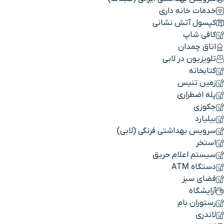
خدمات خانه داری
کپسول آتش نشانی
کافی شاپ
اتاق چمدان
تلویزیون در لابی
کتابخانه
زمین تنیس
پله اضطراری
جکوزی
بیلیارد
سرویس بهداشتی فرنگی (لابی)
استخر
سیستم اعلام حریق
دستگاه ATM
فضای سبز
آرایشگاه
رستوران بام
لاندری