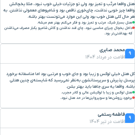
هتل واقعا مرتّب و تمیز بود ولی تو جزئیات خیلی خوب نبود، مثلا یخچالش
واقعا چیز خوبی نداشت، چای‌خوری ناقص بود و شامپوهای معمولی نذاشتن. به
هر حال کلی هتل خوب بود ولی این موارد می‌تونست بهتر باشه.
هتل بسیار شیک، مرتب و تمیز بود و فکر می‌کنم بهتر هم میشه.
داخل یخچال چیزای مناسبی نبود، چای قند نداشتن و کاش شامپو یکبار مصرف می‌ذاشتن
که بهداشتی‌تر بود.
محمد صابری
9
اقامت در مرداد 1404
کل هتل خیلی لوکس و زیبا بود و جای خوب و مرتبی بود اما متاسفانه برخورد
پرسنل پذیرش و سرپرستانشون به‌نظر نمی‌رسید که شایسته‌ی چنین هتلی
باشه. واقعا یه سری جاها باید بهتر بشن.
هتل لوکس و زیبا با لوکیشن عالی و کادر مجرب.
برخورد رزوشن‌ها و سوپروایزرها در حد هتل نبود.
فاطمه رستمی
9
اقامت در تیر 1404