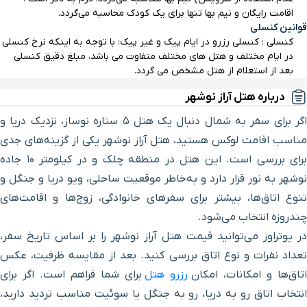
اقامت رایگان و نیم بها تنها برای یک کودک محاسبه می‌گردد.
مرکز خرید آریازی
19 دقیقه با خودرو (17.38 کیلومتر)
قوانین کنسلی
کنسلی : کنسلی رزرو در ایام پیک و غیر پیک: با توجه به اینکه نرخ کنسلی
پلاژ سیترا یاحسینی
19 دقیقه با خودرو (17.52 کیلومتر)
در ایام مختلف و هتل های مختلف متفاوت می باشد، مبلغ دقیق کنسلی
بعد از استعلام از هتل مشخص می گردد.
خیابان موسوی
17 دقیقه با خودرو (17.62 کیلومتر)
درباره هتل آراز نوشهر
اگر برای سفر به شمال دنبال یک هتل ۵ ستاره نوساز، نزدیک دریا و
خیابان قدرتی
17 دقیقه با خودرو (17.77 کیلومتر)
مناسب اقامت لوکس هستید، هتل آراز نوشهر یکی از گزینه‌های جدی
برای بررسی است. این هتل در منطقه چلک و در کیلومتر ۱۰ جاده
پیست کارتینگ دانیال
20 دقیقه با خودرو (17.9 کیلومتر)
نوشهر به نور قرار دارد و به‌خاطر موقعیت ساحلی، ویو دریا و جنگل و
تنوع اتاق‌ها، بیشتر برای سفرهای خانوادگی، زوج‌ها و اقامت‌های
فرودگاه
21 دقیقه با خودرو (18.89 کیلومتر)
چندروزه انتخاب می‌شود.
در یوتراوز می‌توانید قیمت هتل آراز نوشهر را بر اساس تاریخ سفر،
چشمه گردوک
16 دقیقه با خودرو (19.14 کیلومتر)
تعداد نفرات و نوع اتاق بررسی کنید. بعد از مقایسه ظرفیت، عکس
تاق‌ها و امکانات، امکان
رزرو هتل
برای شما فراهم است. اگر برای
سد خاکی آویدر
25 دقیقه با خودرو (22.86 کیلومتر)
انتخاب اتاق رو به دریا، رو به جنگل یا سوئیت مناسب تردید دارید،