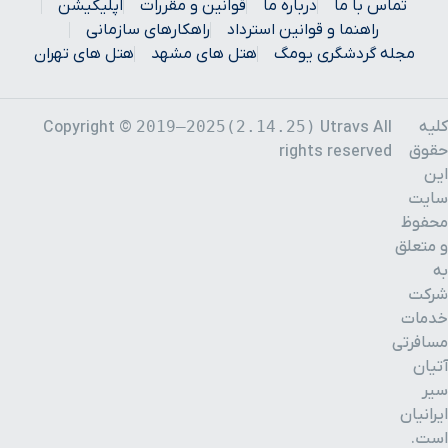
تماس با ما
درباره ما
قوانین و مقررات
اپلیکیشن
راهنما و قوانین استرداد
راهکارهای سازمانی
مجله گردشگری یومگ
هتل های مشهد
هتل های تهران
کلیه
2019–2025(2.14.25)
Copyright ©
Utravs All
حقوق
rights reserved
این
سایت
محفوظ
و متعلق
به
شرکت
خدمات
مسافرتی
آتیان
سیر
ایرانیان
است.