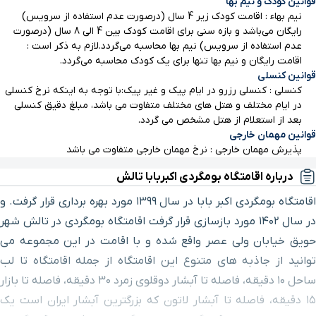
قوانین کودک و نیم بها
ایسپیه
۲۹ ساعت و ۴۷ دقیقه با خودرو (۲۱۹۲ کیلومتر و ۳۲۰ متر)
نیم بهاء : اقامت کودک زیر 4 سال (درصورت عدم استفاده از سرویس)
مزگت
رایگان می‌باشد و بازه سنی برای اقامت کودک بین 4 الی 8 سال (درصورت
عدم استفاده از سرویس) نیم بها محاسبه می‌گردد.لازم به ذکر است :
اقامت رایگان و نیم بها تنها برای یک کودک محاسبه می‌گردد.
آبشار زمرد
۳۰ ساعت و ۱ دقیقه با خودرو (۲۲۰۱ کیلومتر و ۱۷۸ متر)
قوانین کنسلی
کنسلی : کنسلی رزرو در ایام پیک و غیر پیک:با توجه به اینکه نرخ کنسلی
قلعه لیسار-
در ایام مختلف و هتل های مختلف متفاوت می باشد، مبلغ دقیق کنسلی
۲ ساعت و ۲۲ دقیقه با خودرو(۷۰ کیلومتر و ۴۵۳ متر)
صلصال
بعد از استعلام از هتل مشخص می گردد.
قوانین مهمان خارجی
پذیرش مهمان خارجی : نرخ مهمان خارجی متفاوت می باشد
زیارتگاه
۲۹ ساعت و ۹ دقیقه با خودرو(۲۱۳۸ کیلومتر و ۹۸۳ متر)
درباره اقامتگاه بومگردی اکبربابا تالش
نرگس خاتون
اقامتگاه بومگردی اکبر بابا در سال ۱۳۹۹ مورد بهره برداری قرار گرفت. و
پارک جنگلی
در سال ۱۴۰۲ مورد بازسازی قرار گرفت اقامتگاه بومگردی در تالش شهر
۲۹ ساعت و ۱۸ دقیقه با خودرو(۲۱۶۳ کیلومتر و ۴۸۷ متر)
سیاه داران
حویق خیابان ولی عصر واقع شده و با اقامت در این مجموعه می
توانید از جاذبه های متنوع این اقامتگاه از جمله اقامتگاه تا لب
رودخانه
ساحل ۱۰ دقیقه، فاصله تا آبشار دوقلوی زمرد ۳۰ دقیقه، فاصله تا بازار
۲۹ ساعت و ۱۸ دقیقه با خودرو(۲۱۶۷ کیلومتر و ۲۸۱ متر)
کرگان رود
۱۵ دقیقه، فاصله تا آبشار لاتون که بزرگترین آبشار ایران است یک