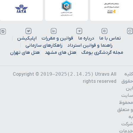
تماس با ما
درباره ما
قوانین و مقررات
اپلیکیشن
راهنما و قوانین استرداد
راهکارهای سازمانی
مجله گردشگری یومگ
هتل های مشهد
هتل های تهران
کلیه
2019–2025(2.14.25)
Copyright ©
Utravs All
حقوق
rights reserved
این
سایت
محفوظ
و متعلق
به
شرکت
خدمات