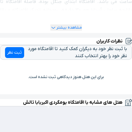
ساعت می باشد. اقامتگاه ابتدای جنگل بوده، فاصله اقامتگاه تا
پارک جنگلی
بازارچه ساحلی آستارا هم ۳۰ دقیقه، رودخانه نزدیک اقامتگاه و بالا
۲۹ ساعت و ۴۸ دقیقه با خودرو(۲۱۸۹ کیلومتر و ۶۱۴ متر)
گیسوم
دست رود خانه محل شنا است و منظره ایوان اقامتگاه رو به جنگل
سرسبز است و ویو پنجره رو به کوه.
مشاهده بیشتر
آتشکده
ایسپیه
۲۹ ساعت و ۴۷ دقیقه با خودرو(۲۱۹۲ کیلومتر و ۳۲۰ متر)
نظرات کاربران
مزگت
با ثبت نظر خود به دیگران کمک کنید تا اقامتگاه مورد
ثبت نظر
نظر خود را بهتر انتخاب کنند
آبشار زمرد
۳۰ ساعت و ۱ دقیقه با خودرو(۲۲۰۱ کیلومتر و ۱۷۸ متر)
برای این هتل هنوز دیدگاهی ثبت نشده است.
هتل های مشابه با اقامتگاه بومگردی اکبربابا تالش