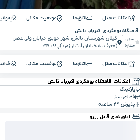
امکانات هتل
اتاق‌ها
موقعیت مکانی
قوانی
اقامتگاه بومگردی اکبربابا تالش
گیلان شهرستان تالش، شهر حویق خیابان ولی عصر،
بدون
ستاره
(معرف به خیابان آبشار زمرد)پلاک ۳۱۹
امکانات هتل
اتاق‌ها
موقعیت مکانی
قوانی
امکانات اقامتگاه بومگردی اکبربابا تالش
پارکینگ
فضای سبز
پذیرش 24 ساعته
اتاق های قابل رزرو