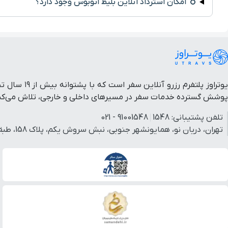
امکان استرداد آنلاین بلیط اتوبوس وجود دارد؟
یوتراوز پل
پوشش گسترده خدمات سفر در مسیرهای داخلی و خارجی، تلاش می‌کنیم 
تلفن پشتیبانی:
1548
91001548 - 021
تهران، دریان نو، همایونشهر جنوبی، نبش سروش یکم، پلاک 158، طبقه 3، واحد 3.