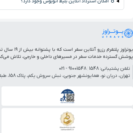
امکان استرداد آنلاین بلیط اتوبوس وجود دارد؟
یوتراوز پل
پوشش گسترده خدمات سفر در مسیرهای داخلی و خارجی، تلاش می‌کنیم 
تلفن پشتیبانی:
1548
91001548 - 021
تهران، دریان نو، همایونشهر جنوبی، نبش سروش یکم، پلاک 158، طبقه 3، واحد 3.