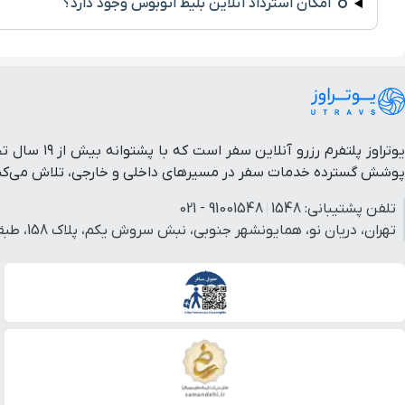
امکان استرداد آنلاین بلیط اتوبوس وجود دارد؟
یوتراوز پل
پوشش گسترده خدمات سفر در مسیرهای داخلی و خارجی، تلاش می‌کنیم 
تلفن پشتیبانی:
1548
91001548 - 021
تهران، دریان نو، همایونشهر جنوبی، نبش سروش یکم، پلاک 158، طبقه 3، واحد 3.