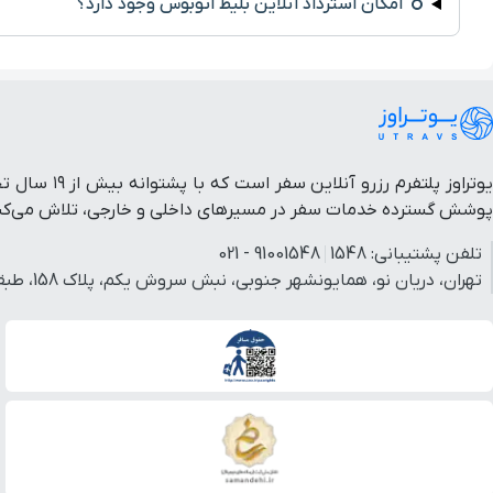
امکان استرداد آنلاین بلیط اتوبوس وجود دارد؟
یوتراوز پل
پوشش گسترده خدمات سفر در مسیرهای داخلی و خارجی، تلاش می‌کنیم 
تلفن پشتیبانی:
1548
91001548 - 021
تهران، دریان نو، همایونشهر جنوبی، نبش سروش یکم، پلاک 158، طبقه 3، واحد 3.