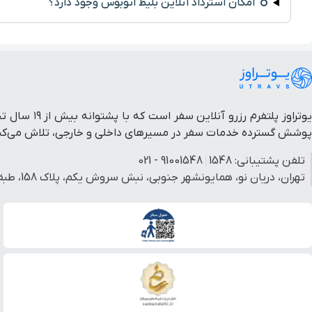
امکان استرداد آنلاین بلیط اتوبوس وجود دارد؟
یوتراوز پل
پوشش گسترده خدمات سفر در مسیرهای داخلی و خارجی، تلاش می‌کنیم 
تلفن پشتیبانی:
1548
91001548 - 021
تهران، دریان نو، همایونشهر جنوبی، نبش سروش یکم، پلاک 158، طبقه 3، واحد 3.